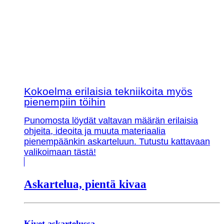
Kokoelma erilaisia tekniikoita myös
pienempiin töihin
Punomosta löydät valtavan määrän erilaisia
ohjeita, ideoita ja muuta materiaalia
pienempäänkin askarteluun. Tutustu kattavaan
valikoimaan tästä!
Askartelua, pientä kivaa
Kivet askartelussa