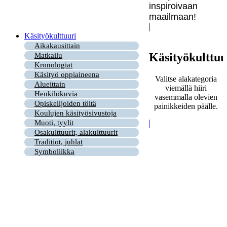
inspiroivaan
maailmaan!
Käsityökulttuuri
Aikakausittain
Käsityökulttuu
Matkailu
Kronologiat
Käsityö oppiaineena
Valitse alakategoria
Alueittain
viemällä hiiri
Henkilökuvia
vasemmalla olevien
Opiskelijoiden töitä
painikkeiden päälle.
Koulujen käsityösivustoja
Muoti, tyylit
Osakulttuurit, alakulttuurit
Traditiot, juhlat
Symboliikka