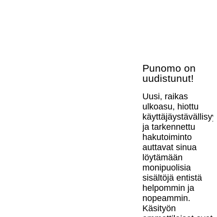
Punomo on
uudistunut!
Uusi, raikas
ulkoasu, hiottu
käyttäjäystävällisy
ja tarkennettu
hakutoiminto
auttavat sinua
löytämään
monipuolisia
sisältöjä entistä
helpommin ja
nopeammin.
Käsityön