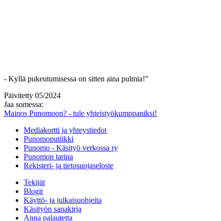
- Kyllä pukeutumisessa on sitten aina pulmia!"
Päivitetty 05/2024
Jaa somessa:
Mainos Punomoon? - tule yhteistyökumppaniksi!
Mediakortti ja yhteystiedot
Punomoputiikki
Punomo - Käsityö verkossa ry
Punomon tarina
Rekisteri- ja tietosuojaseloste
Tekijät
Blogit
Käyttö- ja julkaisuohjeita
Käsityön sanakirja
Anna palautetta