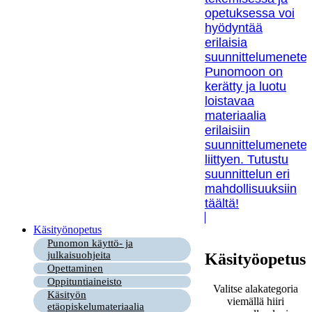
opetuksessa voi
hyödyntää
erilaisia
suunnittelumenetel
Punomoon on
kerätty ja luotu
loistavaa
materiaalia
erilaisiin
suunnittelumenetel
liittyen. Tutustu
suunnittelun eri
mahdollisuuksiin
täältä!
Käsityönopetus
Punomon käyttö- ja
julkaisuohjeita
Käsityöopetus
Opettaminen
Oppituntiaineisto
Valitse alakategoria
Käsityön
viemällä hiiri
etäopiskelumateriaalia