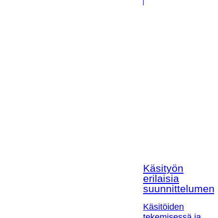
Käsityön
erilaisia
suunnittelumen
Käsitöiden
tekemisessä ja