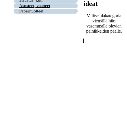
Sisustus, koti
ideat
Asusteet, vaatteet
Paperituotteet
Valitse alakategoria
viemällä hiiri
vasemmalla olevien
painikkeiden päälle.