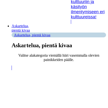
kulttuuriin ja
käsityön
ilmentymiseen eri
kulttuureissa!
Askartelua,
pientä kivaa
Askartelua, pientä kivaa
Askartelua, pientä kivaa
Valitse alakategoria viemällä hiiri vasemmalla olevien
painikkeiden päälle.