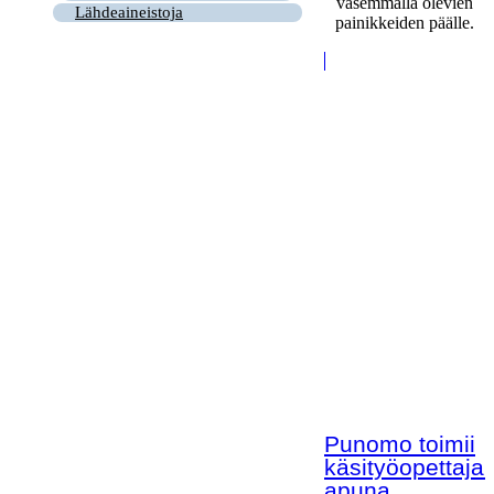
vasemmalla olevien
Lähdeaineistoja
painikkeiden päälle.
Punomo toimii
käsityöopettaja
apuna