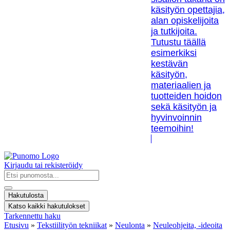
käsityön opettajia,
alan opiskelijoita
ja tutkijoita.
Tutustu täällä
esimerkiksi
kestävän
käsityön,
materiaalien ja
tuotteiden hoidon
sekä käsityön ja
hyvinvoinnin
teemoihin!
Kirjaudu tai rekisteröidy
Search
...
Hakutulosta
Katso kaikki hakutulokset
Tarkennettu haku
Etusivu
»
Tekstiilityön tekniikat
»
Neulonta
»
Neuleohjeita, -ideoita