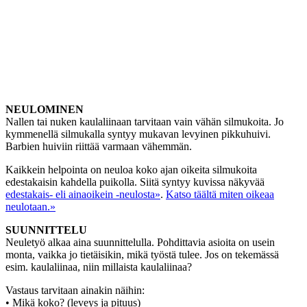
NEULOMINEN
Nallen tai nuken kaulaliinaan tarvitaan vain vähän silmukoita. Jo
kymmenellä silmukalla syntyy mukavan levyinen pikkuhuivi.
Barbien huiviin riittää varmaan vähemmän.
Kaikkein helpointa on neuloa koko ajan oikeita silmukoita
edestakaisin kahdella puikolla. Siitä syntyy kuvissa näkyvää
edestakais- eli ainaoikein -neulosta»
.
Katso täältä miten oikeaa
neulotaan.»
SUUNNITTELU
Neuletyö alkaa aina suunnittelulla. Pohdittavia asioita on usein
monta, vaikka jo tietäisikin, mikä työstä tulee. Jos on tekemässä
esim. kaulaliinaa, niin millaista kaulaliinaa?
Vastaus tarvitaan ainakin näihin:
• Mikä koko? (leveys ja pituus)