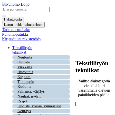
Mene
sisältöön
Search
...
Hakutulosta
Katso kaikki hakutulokset
Tarkennettu haku
Punomoputiikki
Kirjaudu tai rekisteröidy
Tekstiilityön
tekniikat
Neulonta
Tekstiilityön
Ompelu
Virkkaus
tekniikat
Huovutus
Kirjonta
Valitse alakategoria
Tilkkutyöt
viemällä hiiri
Kudonta
vasemmalla olevien
Painanta, värjäys
painikkeiden päälle.
Nauhat, nyörit
Ryijyt
Uudista, korjaa, viimeistele
Kehräys