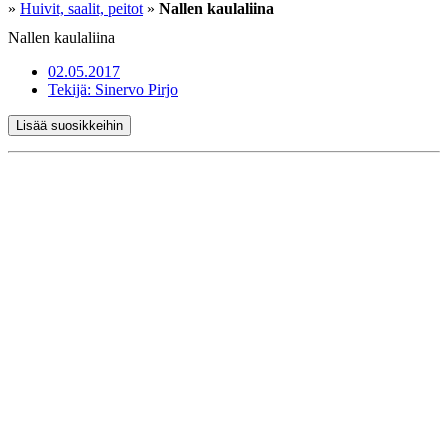
»
Huivit, saalit, peitot
»
Nallen kaulaliina
Nallen kaulaliina
02.05.2017
Tekijä:
Sinervo Pirjo
Lisää suosikkeihin