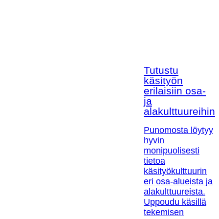
Tutustu
käsityön
erilaisiin osa-
ja
alakulttuureihin!
Punomosta löytyy
hyvin
monipuolisesti
tietoa
käsityökulttuurin
eri osa-alueista ja
alakulttuureista.
Uppoudu käsillä
tekemisen