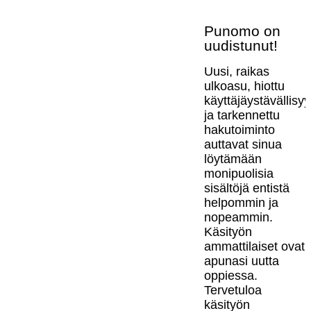
Punomo on
uudistunut!
Uusi, raikas
ulkoasu, hiottu
käyttäjäystävällisy
ja tarkennettu
hakutoiminto
auttavat sinua
löytämään
monipuolisia
sisältöjä entistä
helpommin ja
nopeammin.
Käsityön
ammattilaiset ovat
apunasi uutta
oppiessa.
Tervetuloa
käsityön