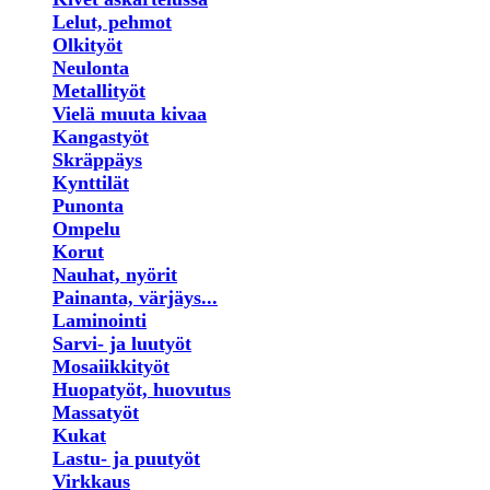
Lelut, pehmot
Olkityöt
Neulonta
Metallityöt
Vielä muuta kivaa
Kangastyöt
Skräppäys
Kynttilät
Punonta
Ompelu
Korut
Nauhat, nyörit
Painanta, värjäys...
Laminointi
Sarvi- ja luutyöt
Mosaiikkityöt
Huopatyöt, huovutus
Massatyöt
Kukat
Lastu- ja puutyöt
Virkkaus