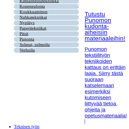
Kinnasneulatekniikka
Koneneulonta
Koukkuaminen
Tutustu
Nahkatekniikat
Punomon
Nypläys
kudonta-
Paperitekniikat
aiheisiin
Pitsit
materiaaleihin!
Punonta
Solmut, solmeilu
Punomon
Verhoilu
tekstiilityön
tekniikoiden
kattaus on erittäin
laaja. Siirry tästä
suoraan
katselemaan
esimerkiksi
kutomiseen
liittyvää tietoa,
ohjeita ja
opetusmateriaalia!
Teknisen työn