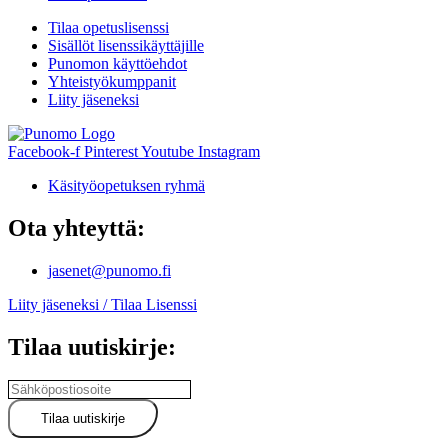
Tilaa opetuslisenssi
Sisällöt lisenssikäyttäjille
Punomon käyttöehdot
Yhteistyökumppanit
Liity jäseneksi
Facebook-f
Pinterest
Youtube
Instagram
Käsityöopetuksen ryhmä
Ota yhteyttä:
jasenet@punomo.fi
Liity jäseneksi / Tilaa Lisenssi
Tilaa uutiskirje: