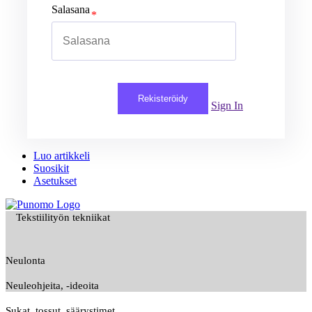
Salasana
Rekisteröidy
Sign In
Luo artikkeli
Suosikit
Asetukset
Tekstiilityön tekniikat
Neulonta
Neuleohjeita, -ideoita
Sukat, tossut, säärystimet