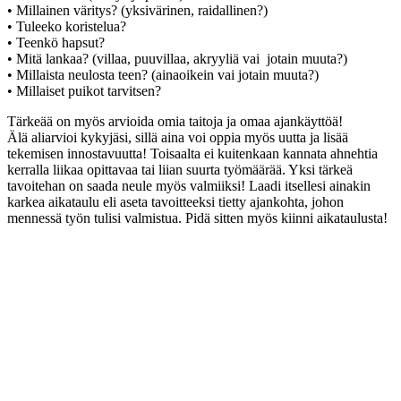
• Millainen väritys? (yksivärinen, raidallinen?)
• Tuleeko koristelua?
• Teenkö hapsut?
• Mitä lankaa? (villaa, puuvillaa, akryyliä vai jotain muuta?)
• Millaista neulosta teen? (ainaoikein vai jotain muuta?)
• Millaiset puikot tarvitsen?
Tärkeää on myös arvioida omia taitoja ja omaa ajankäyttöä!
Älä aliarvioi kykyjäsi, sillä aina voi oppia myös uutta ja lisää
tekemisen innostavuutta! Toisaalta ei kuitenkaan kannata ahnehtia
kerralla liikaa opittavaa tai liian suurta työmäärää. Yksi tärkeä
tavoitehan on saada neule myös valmiiksi! Laadi itsellesi ainakin
karkea aikataulu eli aseta tavoitteeksi tietty ajankohta, johon
mennessä työn tulisi valmistua. Pidä sitten myös kiinni aikataulusta!