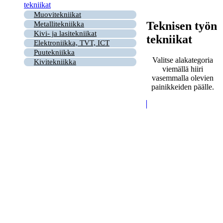
tekniikat
Muovitekniikat
Teknisen työn
Metallitekniikka
Kivi- ja lasitekniikat
tekniikat
Elektroniikka, TVT, ICT
Puutekniikka
Valitse alakategoria
Kivitekniikka
viemällä hiiri
vasemmalla olevien
painikkeiden päälle.