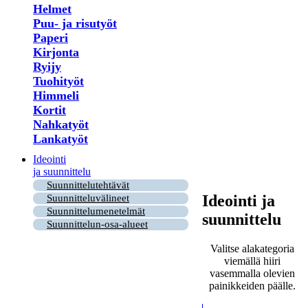
Helmet
Puu- ja risutyöt
Paperi
Kirjonta
Ryijy
Tuohityöt
Himmeli
Kortit
Nahkatyöt
Lankatyöt
Ideointi
ja suunnittelu
Suunnittelutehtävät
Ideointi ja
Suunnitteluvälineet
Suunnittelumenetelmät
suunnittelu
Suunnittelun-osa-alueet
Valitse alakategoria
viemällä hiiri
vasemmalla olevien
painikkeiden päälle.