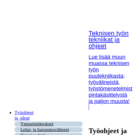
Teknisen työn
tekniikat ja
ohjeet
Lue lisää muun
muassa teknisen
työn
puutekniikasta;
työvälineistä,
työstömenetelmistä
pintakäsittelystä
ja paljon muusta!
Työohjeet
ja -ideat
Ymparistöteokset
Työohjeet ja
Lelut- ja harrastusvälineet