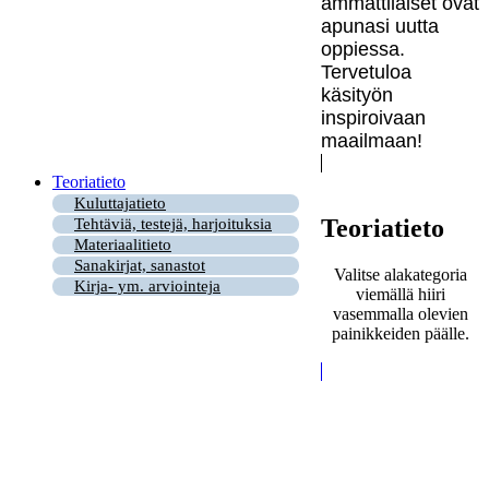
ammattilaiset ovat
apunasi uutta
oppiessa.
Tervetuloa
käsityön
inspiroivaan
maailmaan!
Teoriatieto
Kuluttajatieto
Teoriatieto
Tehtäviä, testejä, harjoituksia
Materiaalitieto
Sanakirjat, sanastot
Valitse alakategoria
Kirja- ym. arviointeja
viemällä hiiri
vasemmalla olevien
painikkeiden päälle.