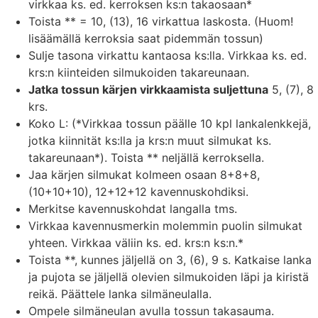
virkkaa ks. ed. kerroksen ks:n takaosaan*
Toista ** = 10, (13), 16 virkattua laskosta. (Huom!
lisäämällä kerroksia saat pidemmän tossun)
Sulje tasona virkattu kantaosa ks:lla. Virkkaa ks. ed.
krs:n kiinteiden silmukoiden takareunaan.
Jatka tossun kärjen virkkaamista suljettuna
5, (7), 8
krs.
Koko L: (*Virkkaa tossun päälle 10 kpl lankalenkkejä,
jotka kiinnität ks:lla ja krs:n muut silmukat ks.
takareunaan*). Toista ** neljällä kerroksella.
Jaa kärjen silmukat kolmeen osaan 8+8+8,
(10+10+10), 12+12+12 kavennuskohdiksi.
Merkitse kavennuskohdat langalla tms.
Virkkaa kavennusmerkin molemmin puolin silmukat
yhteen. Virkkaa väliin ks. ed. krs:n ks:n.*
Toista **, kunnes jäljellä on 3, (6), 9 s. Katkaise lanka
ja pujota se jäljellä olevien silmukoiden läpi ja kiristä
reikä. Päättele lanka silmäneulalla.
Ompele silmäneulan avulla tossun takasauma.