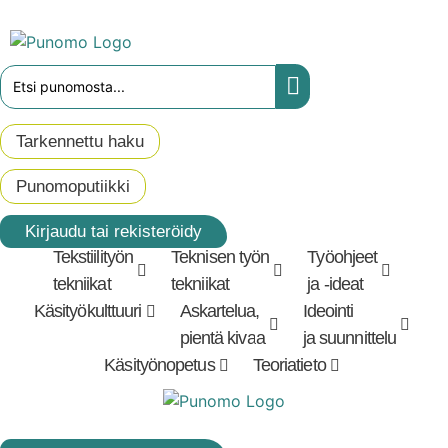
Mene
sisältöön
Search
...
Tarkennettu haku
Punomoputiikki
Kirjaudu tai rekisteröidy
Tekstiilityön
Teknisen työn
Työohjeet
tekniikat
tekniikat
ja -ideat
Käsityökulttuuri
Askartelua,
Ideointi
pientä kivaa
ja suunnittelu
Käsityönopetus
Teoriatieto