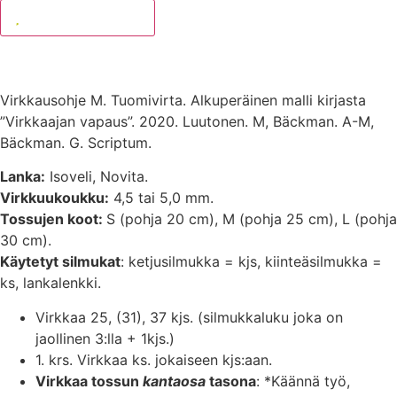
Lisää suosikkeihin
Virkkausohje M. Tuomivirta. Alkuperäinen malli kirjasta
”Virkkaajan vapaus”. 2020. Luutonen. M, Bäckman. A-M,
Bäckman. G. Scriptum.
Lanka:
Isoveli, Novita.
Virkkuukoukku:
4,5 tai 5,0 mm.
Tossujen koot:
S (pohja 20 cm), M (pohja 25 cm), L (pohja
30 cm).
Käytetyt silmukat
: ketjusilmukka = kjs, kiinteäsilmukka =
ks, lankalenkki.
Virkkaa 25, (31), 37 kjs. (silmukkaluku joka on
jaollinen 3:lla + 1kjs.)
1. krs. Virkkaa ks. jokaiseen kjs:aan.
Virkkaa tossun
kantaosa
tasona
: *Käännä työ,