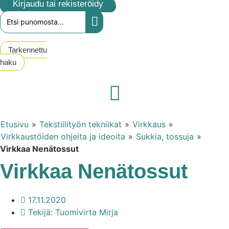
Kirjaudu tai rekisteröidy
Search
...
Tarkennettu
haku
Etusivu
»
Tekstiilityön tekniikat
»
Virkkaus
»
Virkkaustöiden ohjeita ja ideoita
»
Sukkia, tossuja
»
Virkkaa Nenätossut
Virkkaa Nenätossut
17.11.2020
Tekijä:
Tuomivirta Mirja