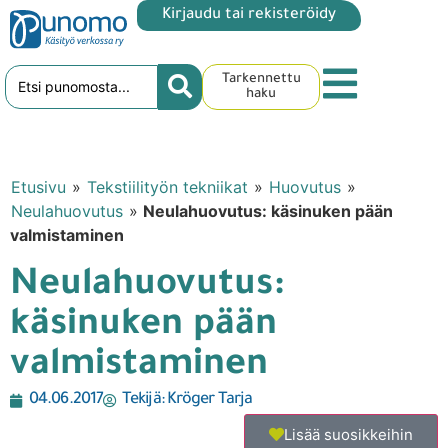
Kirjaudu tai rekisteröidy
Tarkennettu
haku
Etusivu
»
Tekstiilityön tekniikat
»
Huovutus
»
Neulahuovutus
»
Neulahuovutus: käsinuken pään
valmistaminen
Neulahuovutus:
käsinuken pään
valmistaminen
04.06.2017
Tekijä:
Kröger Tarja
Lisää suosikkeihin