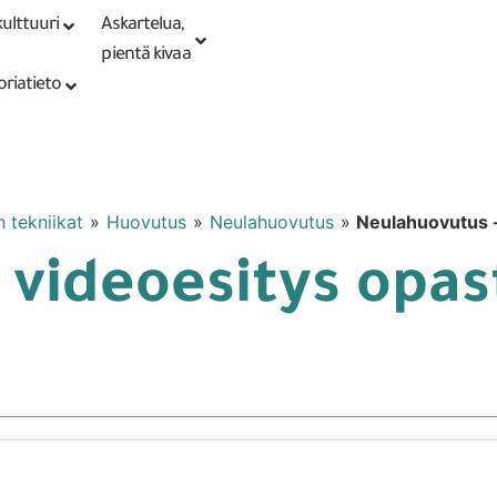
ulttuuri
Askartelua,
Kirjaudu tai
Punomoputiikki
rekisteröidy
pientä kivaa
oriatieto
n tekniikat
»
Huovutus
»
Neulahuovutus
»
Neulahuovutus -
 videoesitys opas