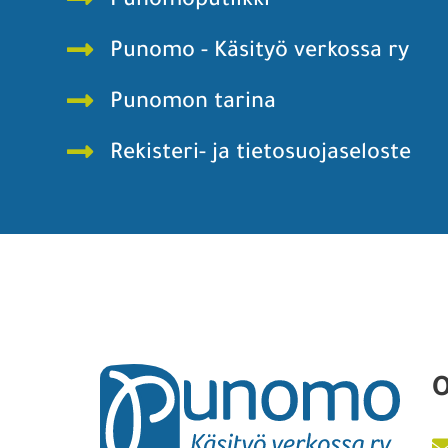
Punomoputiikki
Punomo - Käsityö verkossa ry
Punomon tarina
Rekisteri- ja tietosuojaseloste
O