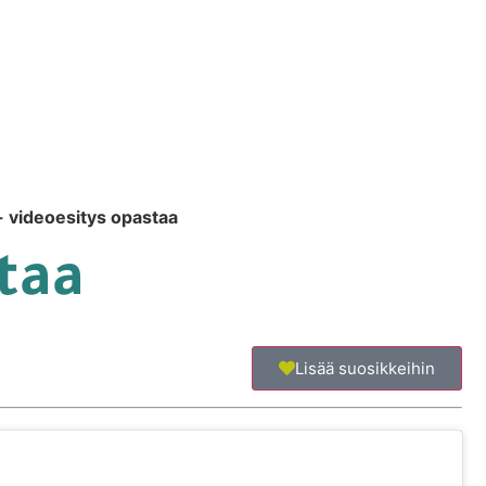
 videoesitys opastaa
taa
Lisää suosikkeihin