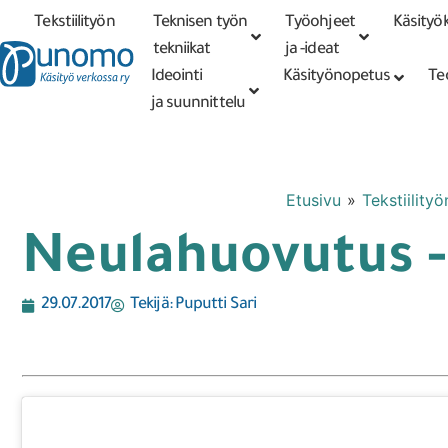
Tekstiilityön
Teknisen työn
Työohjeet
Käsityök
Tarkennettu
haku
tekniikat
tekniikat
ja -ideat
Ideointi
Käsityönopetus
Te
ja suunnittelu
Etusivu
»
Tekstiilityö
Neulahuovutus -
29.07.2017
Tekijä:
Puputti Sari