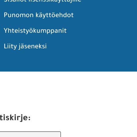
Sisällöt lisenssikäyttäjille
Punomon käyttöehdot
Yhteistyökumppanit
Liity jäseneksi
tiskirje: