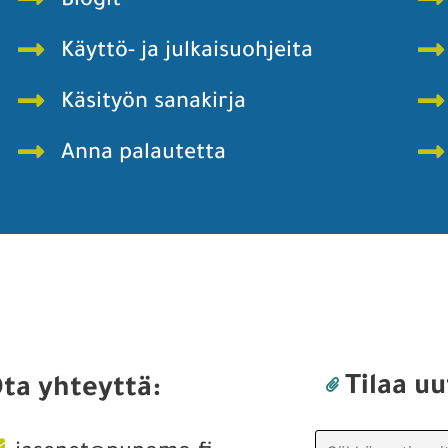
Blogit
Käyttö- ja julkaisuohjeita
Käsityön sanakirja
Anna palautetta
Tilaa uu
ta yhteyttä: