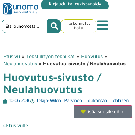
Kirjaudu tai rekisteröidy
Tarkennettu
haku
Etusivu
»
Tekstiilityön tekniikat
»
Huovutus
»
Neulahuovutus
»
Huovutus-sivusto / Neulahuovutus
Huovutus-sivusto /
Neulahuovutus
10.06.2016
Tekijä:
Wilén - Parvinen - Loukomaa - Lehtinen
Lisää suosikkeihin
«Etusivulle