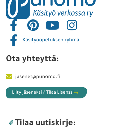
Käsityöopetuksen ryhmä
Ota yhteyttä:
jasenet@punomo.fi
Liity jäseneksi / Tilaa Lisenssi
Tilaa uutiskirje: