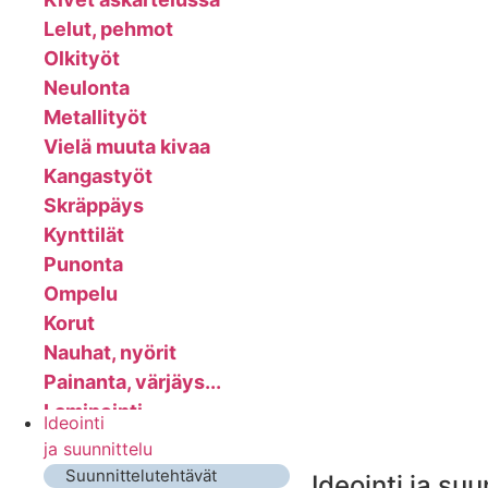
Lelut, pehmot
Olkityöt
Neulonta
Metallityöt
Vielä muuta kivaa
Kangastyöt
Skräppäys
Kynttilät
Punonta
Ompelu
Korut
Nauhat, nyörit
Painanta, värjäys...
Laminointi
Ideointi
Sarvi- ja luutyöt
ja suunnittelu
Mosaiikkityöt
Suunnittelutehtävät
Ideointi ja suu