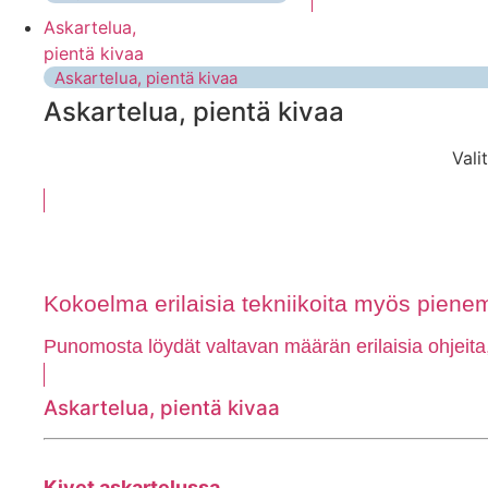
Askartelua,
pientä kivaa
Askartelua, pientä kivaa
Askartelua, pientä kivaa
Vali
Kokoelma erilaisia tekniikoita myös pienem
Punomosta löydät valtavan määrän erilaisia ohjeita
Askartelua, pientä kivaa
Kivet askartelussa