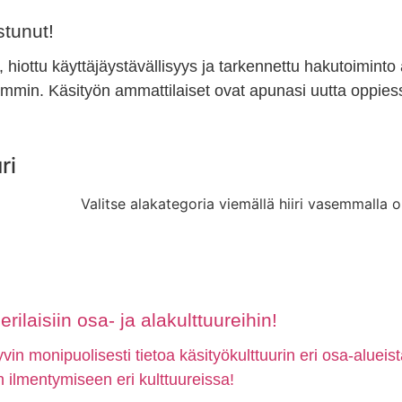
tunut!
, hiottu käyttäjäystävällisyys ja tarkennettu hakutoiminto
min. Käsityön ammattilaiset ovat apunasi uutta oppiess
ri
Valitse alakategoria viemällä hiiri vasemmalla o
rilaisiin osa- ja alakulttuureihin!
in monipuolisesti tietoa käsityökulttuurin eri osa-alueis
ön ilmentymiseen eri kulttuureissa!