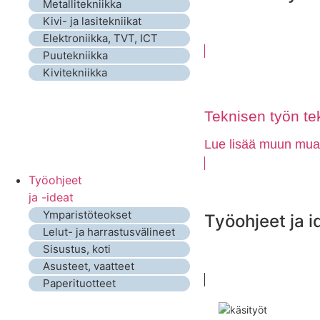
Metallitekniikka
Kivi- ja lasitekniikat
Elektroniikka, TVT, ICT
Puutekniikka
Kivitekniikka
Teknisen työn tek
Lue lisää muun muass
Työohjeet
ja -ideat
Ymparistöteokset
Työohjeet ja i
Lelut- ja harrastusvälineet
Sisustus, koti
Asusteet, vaatteet
Paperituotteet