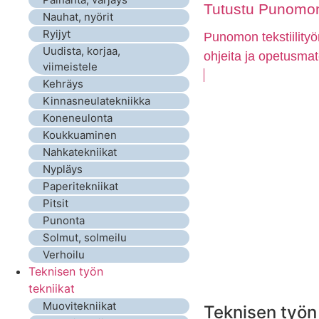
Tutustu Punomon 
Nauhat, nyörit
Ryijyt
Punomon tekstiilityö
Uudista, korjaa,
ohjeita ja opetusmat
viimeistele
Kehräys
Kinnasneulatekniikka
Koneneulonta
Koukkuaminen
Nahkatekniikat
Nypläys
Paperitekniikat
Pitsit
Punonta
Solmut, solmeilu
Verhoilu
Teknisen työn
tekniikat
Muovitekniikat
Teknisen työn 