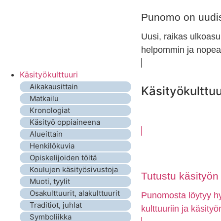
Punomo on uudis
Uusi, raikas ulkoasu
helpommin ja nopeam
Käsityökulttuuri
Aikakausittain
Käsityökulttuu
Matkailu
Kronologiat
Käsityö oppiaineena
Alueittain
Henkilökuvia
Opiskelijoiden töitä
Koulujen käsityösivustoja
Tutustu käsityön e
Muoti, tyylit
Osakulttuurit, alakulttuurit
Punomosta löytyy hyv
Traditiot, juhlat
kulttuuriin ja käsity
Symboliikka