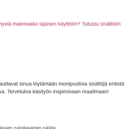
hyviä materiaalia sijaisen käyttöön? Tutustu sisältöön
 auttavat sinua löytämään monipuolisia sisältöjä entistä
a. Tervetuloa käsityön inspiroivaan maailmaan!
levien painikkeiden päälle.