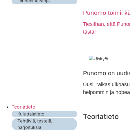
Lähdeaineistoja
Punomo toimii k
Tiesithän, että Puno
tästä!
Punomo on uudis
Uusi, raikas ulkoasu
helpommin ja nopeam
Teoriatieto
Kuluttajatieto
Teoriatieto
Tehtäviä, testejä,
harjoituksia