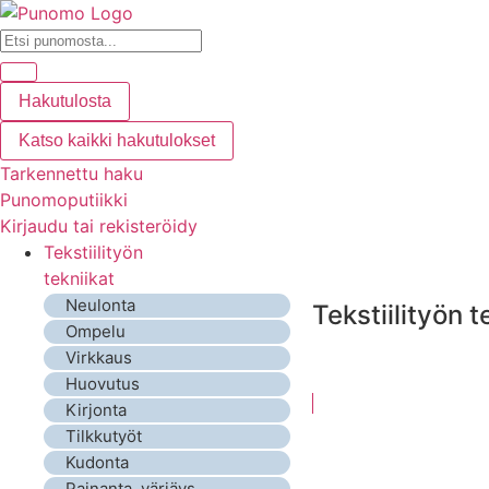
Hakutulosta
Katso kaikki hakutulokset
Tarkennettu haku
Punomoputiikki
Kirjaudu tai rekisteröidy
Tekstiilityön
tekniikat
Neulonta
Tekstiilityön t
Ompelu
Virkkaus
Huovutus
Kirjonta
Tilkkutyöt
Kudonta
Painanta, värjäys