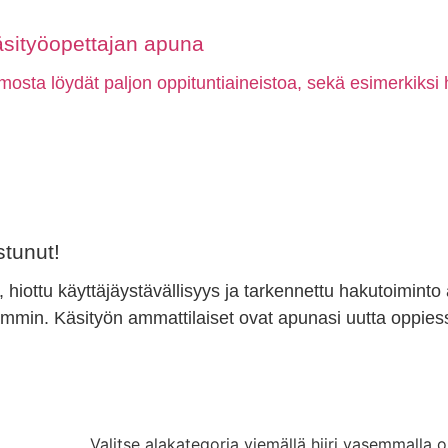
äsityöopettajan apuna
mosta löydät paljon oppituntiaineistoa, sekä esimerkiksi 
tunut!
, hiottu käyttäjäystävällisyys ja tarkennettu hakutoiminto
min. Käsityön ammattilaiset ovat apunasi uutta oppiess
Valitse alakategoria viemällä hiiri vasemmalla o