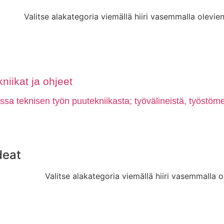
Valitse alakategoria viemällä hiiri vasemmalla olevien
niikat ja ohjeet
a teknisen työn puutekniikasta; työvälineistä, työstömen
deat
Valitse alakategoria viemällä hiiri vasemmalla o