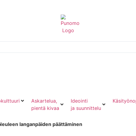
kulttuuri
Askartelua,
Ideointi
Käsityöno
pientä kivaa
ja suunnittelu
Neuleen langanpäiden päättäminen