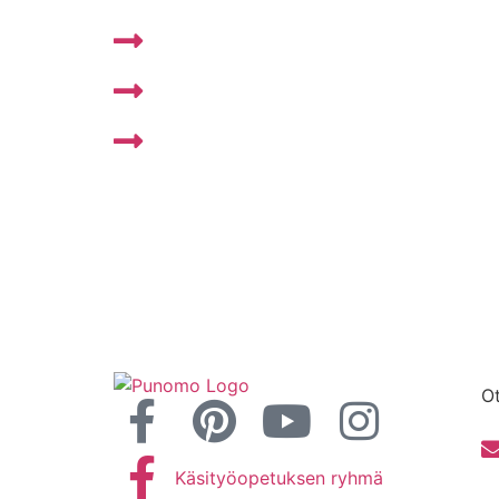
Punomo - Käsityö verkossa ry
Punomon tarina
Rekisteri- ja tietosuojaseloste
Ot
Käsityöopetuksen ryhmä