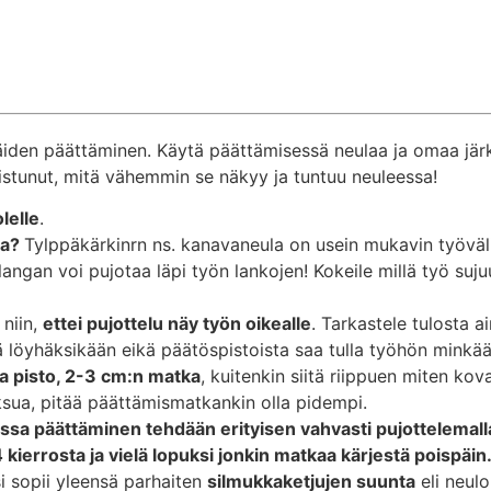
äiden päättäminen. Käytä päättämisessä neulaa ja omaa järk
stunut, mitä vähemmin se näkyy ja tuntuu neuleessa!
lelle
.
la?
Tylppäkärkinrn ns. kanavaneula on usein mukavin työvä
langan voi pujotaa läpi työn lankojen! Kokeile millä työ suju
 niin,
ettei pujottelu näy työn oikealle
. Tarkastele tulosta ain
ä löyhäksikään eikä päätöspistoista saa tulla työhön minkä
 pisto, 2-3 cm:n matka
, kuitenkin siitä riippuen miten ko
sua, pitää päättämismatkankin olla pidempi.
essa päättäminen tehdään erityisen vahvasti pujottelemalla
ierrosta ja vielä lopuksi jonkin matkaa kärjestä poispäin
 sopii yleensä parhaiten
silmukkaketjujen suunta
eli neul