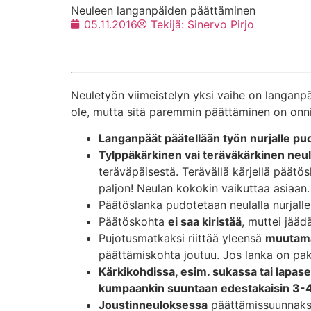
Neuleen langanpäiden päättäminen
05.11.2016
Tekijä:
Sinervo Pirjo
Neuletyön viimeistelyn yksi vaihe on langanp
ole, mutta sitä paremmin päättäminen on onni
Langanpäät päätellään työn nurjalle puo
Tylppäkärkinen vai teräväkärkinen neu
teräväpäisestä. Terävällä kärjellä päätös
paljon! Neulan kokokin vaikuttaa asiaan.
Päätöslanka pudotetaan neulalla nurjalle
Päätöskohta
ei saa kiristää
, muttei jääd
Pujotusmatkaksi riittää yleensä
muutama
päättämiskohta joutuu. Jos lanka on pak
Kärkikohdissa, esim. sukassa tai lapas
kumpaankin suuntaan edestakaisin 3-4 k
Joustinneuloksessa
päättämissuunnaksi