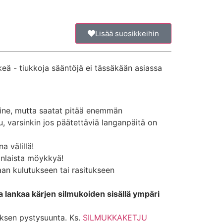
Lisää suosikkeihin
eä - tiukkoja sääntöjä ei tässäkään asiassa
line, mutta saatat pitää enemmän
u, varsinkin jos päätettäviä langanpäitä on
a välillä!
änlaista möykkyä!
vaan kulutukseen tai rasitukseen
 lankaa kärjen silmukoiden sisällä ympäri
.
oksen pystysuunta. Ks.
SILMUKKAKETJU