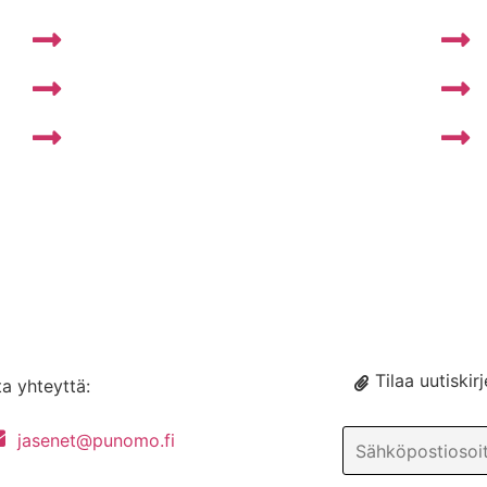
Käyttö- ja julkaisuohjeita
Käsityön sanakirja
Anna palautetta
Tilaa uutiskirj
a yhteyttä:
jasenet@punomo.fi