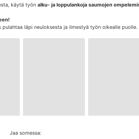
sta, käytä työn
alku- ja loppulankoja saumojen ompelem
een!
us pulahtaa läpi neuloksesta ja ilmestyä työn oikealle puol
Jaa somessa: