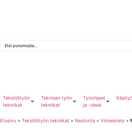
Tarkennettu haku
Punomoputiikki
Kirjaudu tai rekisteröidy
Tekstiilityön
Teknisen työn
Työohjeet
Käsityö
tekniikat
tekniikat
ja -ideat
Etusivu
»
Tekstiilityön tekniikat
»
Neulonta
»
Viimeistely
»