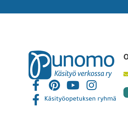
O
Käsityöopetuksen ryhmä