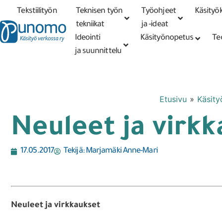
Tekstiilityön
Teknisen työn
Työohjeet
Käsityök
Tarkennettu
haku
tekniikat
tekniikat
ja -ideat
Ideointi
Käsityönopetus
Te
ja suunnittelu
Etusivu
»
Käsity
Neuleet ja virkk
17.05.2017
Tekijä:
Marjamäki Anne-Mari
Neuleet ja virkkaukset