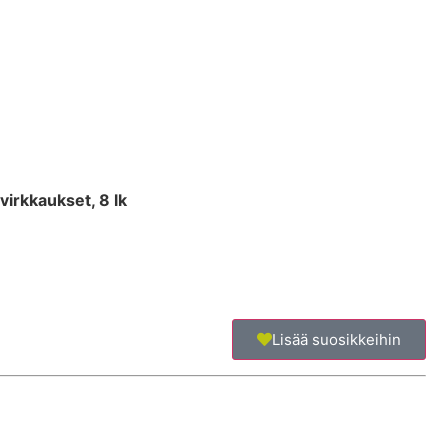
virkkaukset, 8 lk
Lisää suosikkeihin