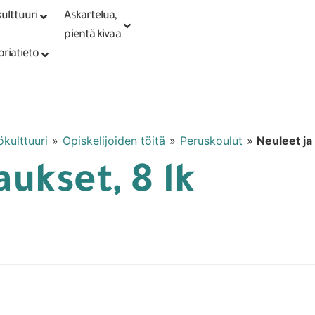
ulttuuri
Askartelua,
Kirjaudu tai
Punomoputiikki
rekisteröidy
pientä kivaa
oriatieto
ökulttuuri
»
Opiskelijoiden töitä
»
Peruskoulut
»
Neuleet ja 
aukset, 8 lk