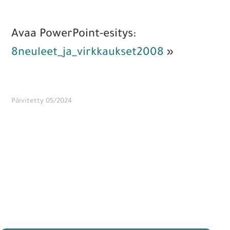
Avaa PowerPoint-esitys:
8neuleet_ja_virkkaukset2008
»
Päivitetty 05/2024