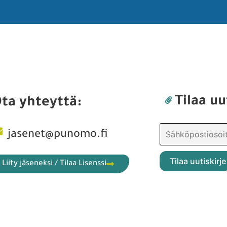
Tilaa uu
ta yhteyttä:
jasenet@punomo.fi
Liity jäseneksi / Tilaa Lisenssi