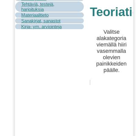
Tehtäviä, testejä,
Teoriati
harjoituksia
Materiaalitieto
Sanakirjat, sanastot
Kirja- ym. arviointeja
Valitse
alakategoria
viemällä hiiri
vasemmalla
olevien
painikkeiden
päälle.