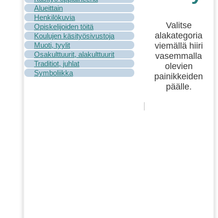
Alueittain
Henkilökuvia
Valitse
Opiskelijoiden töitä
alakategoria
Koulujen käsityösivustoja
viemällä hiiri
Muoti, tyylit
Osakulttuurit, alakulttuurit
vasemmalla
Traditiot, juhlat
olevien
Symboliikka
painikkeiden
päälle.