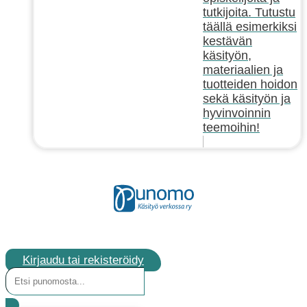
tutkijoita. Tutustu
täällä esimerkiksi
kestävän
käsityön,
materiaalien ja
tuotteiden hoidon
sekä käsityön ja
hyvinvoinnin
teemoihin!
Kirjaudu tai rekisteröidy
Search
...