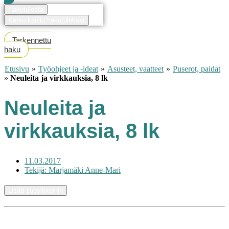
Hakutulosta
Katso kaikki hakutulokset
Tarkennettu
haku
Etusivu
»
Työohjeet ja -ideat
»
Asusteet, vaatteet
»
Puserot, paidat
»
Neuleita ja virkkauksia, 8 lk
Neuleita ja
virkkauksia, 8 lk
11.03.2017
Tekijä:
Marjamäki Anne-Mari
Lisää suosikkeihin