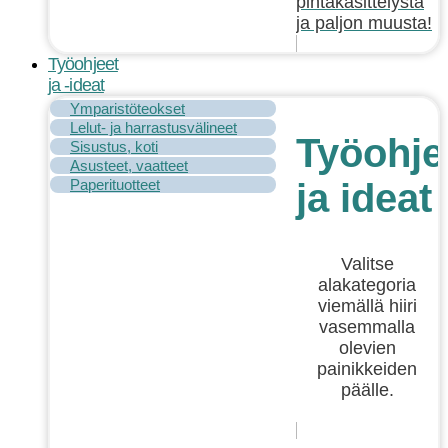
pintakäsittelystä
ja paljon muusta!
Työohjeet
ja -ideat
Ymparistöteokset
Lelut- ja harrastusvälineet
Työohje
Sisustus, koti
Asusteet, vaatteet
Paperituotteet
ja ideat
Valitse
alakategoria
viemällä hiiri
vasemmalla
olevien
painikkeiden
päälle.