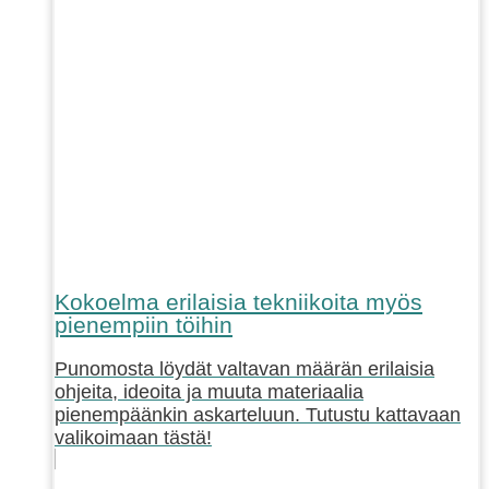
Kokoelma erilaisia tekniikoita myös
pienempiin töihin
Punomosta löydät valtavan määrän erilaisia
ohjeita, ideoita ja muuta materiaalia
pienempäänkin askarteluun. Tutustu kattavaan
valikoimaan tästä!