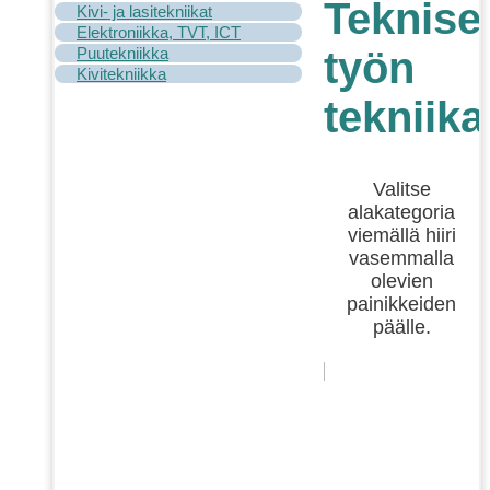
Teknise
Kivi- ja lasitekniikat
Elektroniikka, TVT, ICT
Puutekniikka
työn
Kivitekniikka
tekniika
Valitse
alakategoria
viemällä hiiri
vasemmalla
olevien
painikkeiden
päälle.