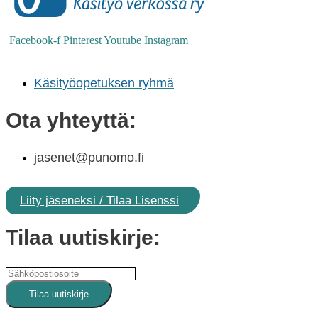
Facebook-f
Pinterest
Youtube
Instagram
Käsityöopetuksen ryhmä
Ota yhteyttä:
jasenet@punomo.fi
Liity jäseneksi / Tilaa Lisenssi
Tilaa uutiskirje: