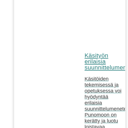
Käsityön
erilaisia
suunnittelumen
Käsitöiden
tekemisessä ja
opetuksessa voi
hyödyntää
erilaisia
suunnittelumenetel
Punomoon on
kerätty ja luotu
loistavaa