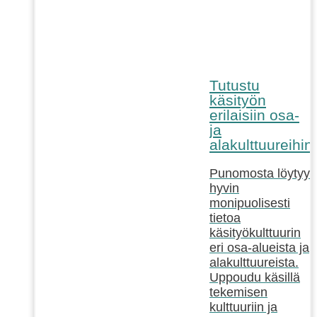
Tutustu
käsityön
erilaisiin osa-
ja
alakulttuureihin!
Punomosta löytyy
hyvin
monipuolisesti
tietoa
käsityökulttuurin
eri osa-alueista ja
alakulttuureista.
Uppoudu käsillä
tekemisen
kulttuuriin ja