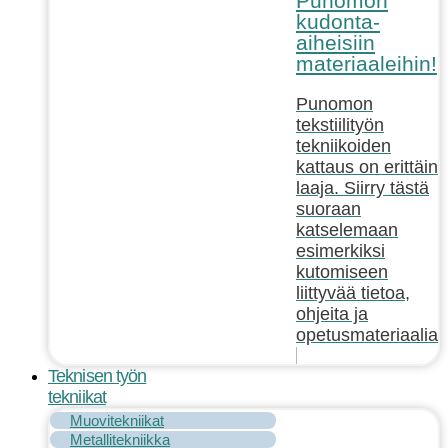
Punomon
kudonta-
aiheisiin
materiaaleihin!
Punomon
tekstiilityön
tekniikoiden
kattaus on erittäin
laaja. Siirry tästä
suoraan
katselemaan
esimerkiksi
kutomiseen
liittyvää tietoa,
ohjeita ja
opetusmateriaalia!
Teknisen työn
tekniikat
Muovitekniikat
Metallitekniikka