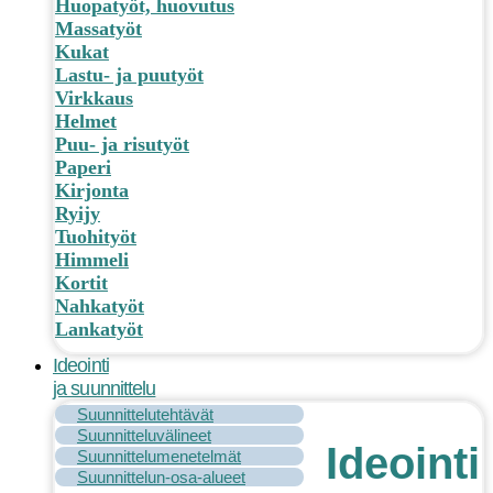
Huopatyöt, huovutus
Massatyöt
Kukat
Lastu- ja puutyöt
Virkkaus
Helmet
Puu- ja risutyöt
Paperi
Kirjonta
Ryijy
Tuohityöt
Himmeli
Kortit
Nahkatyöt
Lankatyöt
Ideointi
ja suunnittelu
Suunnittelutehtävät
Suunnitteluvälineet
Ideointi
Suunnittelumenetelmät
Suunnittelun-osa-alueet