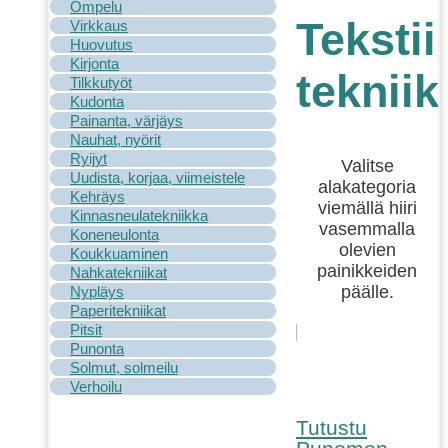
Ompelu
Tekstii
Virkkaus
Huovutus
Kirjonta
tekniik
Tilkkutyöt
Kudonta
Painanta, värjäys
Nauhat, nyörit
Ryijyt
Valitse
Uudista, korjaa, viimeistele
alakategoria
Kehräys
viemällä hiiri
Kinnasneulatekniikka
vasemmalla
Koneneulonta
olevien
Koukkuaminen
painikkeiden
Nahkatekniikat
päälle.
Nypläys
Paperitekniikat
Pitsit
Punonta
Solmut, solmeilu
Verhoilu
Tutustu