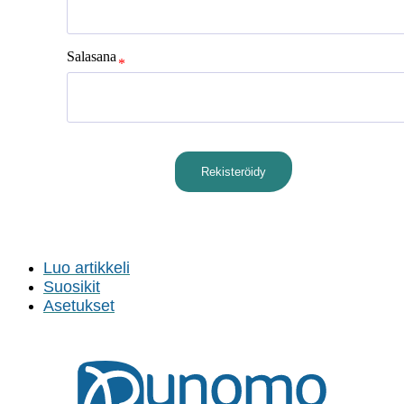
Salasana
Rekisteröidy
Sign In
Luo artikkeli
Suosikit
Asetukset