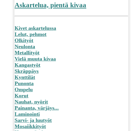
Askartelua, pientä kivaa
Kivet askartelussa
Lelut, pehmot
Olkityöt
Neulonta
Metallityöt
Vielä muuta kivaa
Kangastyöt
Skräppäys
Kynttilät
Punonta
Ompelu
Korut
Nauhat, nyörit
Painanta, värjäys...
Laminointi
Sarvi- ja luutyöt
Mosaiikkityöt