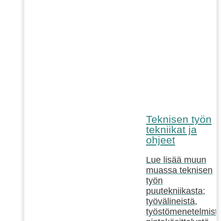
Teknisen työn
tekniikat ja
ohjeet
Lue lisää muun
muassa teknisen
työn
puutekniikasta;
työvälineistä,
työstömenetelmistä