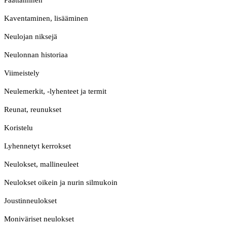
Päättäminen
Kaventaminen, lisääminen
Neulojan niksejä
Neulonnan historiaa
Viimeistely
Neulemerkit, -lyhenteet ja termit
Reunat, reunukset
Koristelu
Lyhennetyt kerrokset
Neulokset, mallineuleet
Neulokset oikein ja nurin silmukoin
Joustinneulokset
Moniväriset neulokset