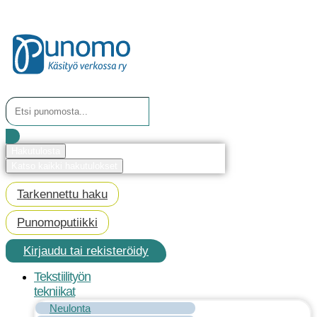
Mene
sisältöön
Search
...
Hakutulosta
Katso kaikki hakutulokset
Tarkennettu haku
Punomoputiikki
Kirjaudu tai rekisteröidy
Tekstiilityön
tekniikat
Neulonta