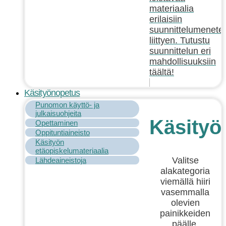
materiaalia
erilaisiin
suunnittelumenetel
liittyen. Tutustu
suunnittelun eri
mahdollisuuksiin
täältä!
Käsityönopetus
Punomon käyttö- ja
julkaisuohjeita
Käsityö
Opettaminen
Oppituntiaineisto
Käsityön
etäopiskelumateriaalia
Valitse
Lähdeaineistoja
alakategoria
viemällä hiiri
vasemmalla
olevien
painikkeiden
päälle.