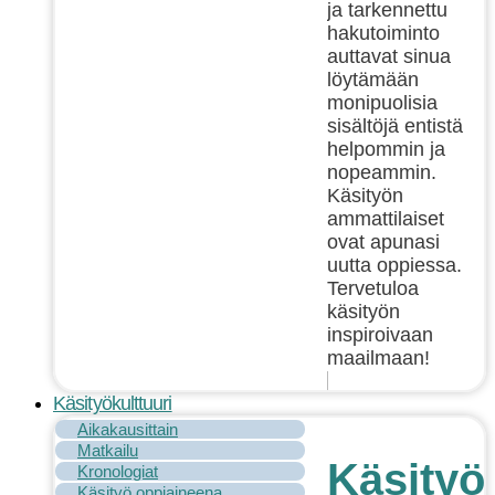
ja tarkennettu
hakutoiminto
auttavat sinua
löytämään
monipuolisia
sisältöjä entistä
helpommin ja
nopeammin.
Käsityön
ammattilaiset
ovat apunasi
uutta oppiessa.
Tervetuloa
käsityön
inspiroivaan
maailmaan!
Käsityökulttuuri
Aikakausittain
Matkailu
Käsityök
Kronologiat
Käsityö oppiaineena