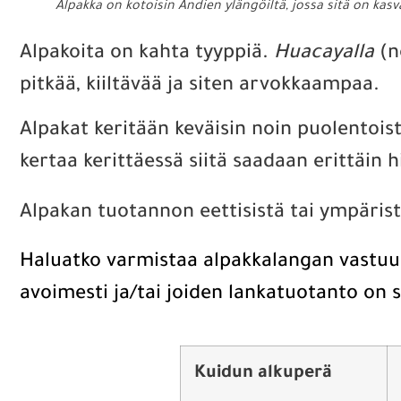
Alpakka on kotoisin Andien ylängöiltä, jossa sitä on kas
Alpakoita on kahta tyyppiä.
Huacayalla
(n
pitkää, kiiltävää ja siten arvokkaampaa.
Alpakat keritään keväisin noin puolentois
kertaa kerittäessä siitä saadaan erittäin
Alpakan tuotannon eettisistä tai ympärist
Haluatko varmistaa alpakkalangan vastuu
avoimesti ja/tai joiden lankatuotanto on s
Kuidun alkuperä