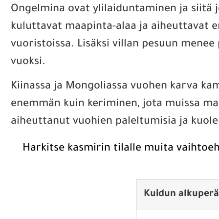
Ongelmina ovat ylilaiduntaminen ja siit
kuluttavat maapinta-alaa ja aiheuttavat e
vuoristoissa. Lisäksi villan pesuun menee
vuoksi.
Kiinassa ja Mongoliassa vuohen karva kam
enemmän kuin keriminen, jota muissa mais
aiheuttanut vuohien paleltumisia ja kuol
Harkitse kasmirin tilalle muita vaihtoe
Kuidun alkuperä