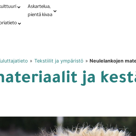
ulttuuri
Askartelua,
Kirjaudu tai
Punomoputiikki
rekisteröidy
pientä kivaa
oriatieto
uluttajatieto
»
Tekstiilit ja ympäristö
»
Neulelankojen mater
teriaalit ja kest