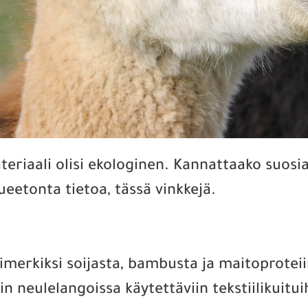
eriaali olisi ekologinen. Kannattaako suosia
eetonta tietoa, tässä vinkkejä.
simerkiksi soijasta, bambusta ja maitoprotei
n neulelangoissa käytettäviin tekstiilikuitui