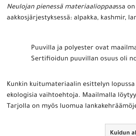
Neulojan pienessä materiaalioppaa
ssa on
aakkosjärjestyksessä: alpakka, kashmir, lamp
Puuvilla ja polyester ovat maail
Sertifioidun puuvillan osuus oli noi
Kunkin kuitumateriaalin esittelyn lopussa o
ekologisia vaihtoehtoja. Maailmalla löytyy
Tarjolla on myös luomua lankakehräämöje
Kuidun a