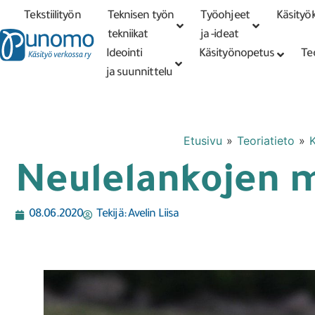
Tekstiilityön
Teknisen työn
Työohjeet
Käsityök
Tarkennettu
haku
tekniikat
tekniikat
ja -ideat
Ideointi
Käsityönopetus
Te
ja suunnittelu
Etusivu
»
Teoriatieto
»
K
Neulelankojen ma
08.06.2020
Tekijä:
Avelin Liisa