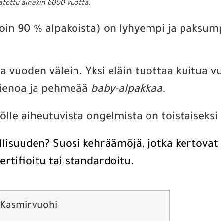
vatettu ainakin 6000 vuotta.
oin 90 % alpakoista) on lyhyempi ja paksumpi
ta vuoden välein. Yksi eläin tuottaa kuitua
 hienoa ja pehmeää
baby-alpakkaa
.
ölle aiheutuvista ongelmista on toistaiseks
llisuuden? Suosi kehräämöjä, jotka kertovat
ertifioitu tai standardoitu.
Kasmirvuohi