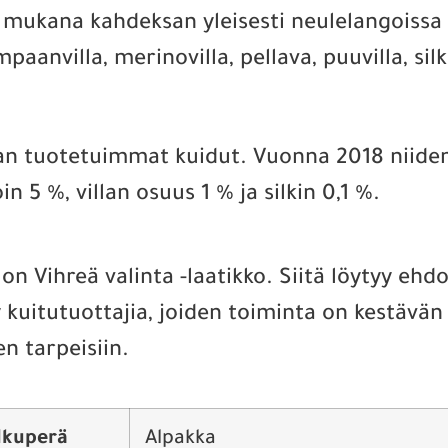
 mukana kahdeksan yleisesti neulelangoissa 
aanvilla, merinovilla, pellava, puuvilla, silkk
man tuotetuimmat kuidut. Vuonna 2018 niiden
n 5 %, villan osuus 1 % ja silkin 0,1 %.
n Vihreä valinta -laatikko. Siitä löytyy ehdot
 kuitutuottajia, joiden toiminta on kestävän 
n tarpeisiin.
lkuperä
Alpakka