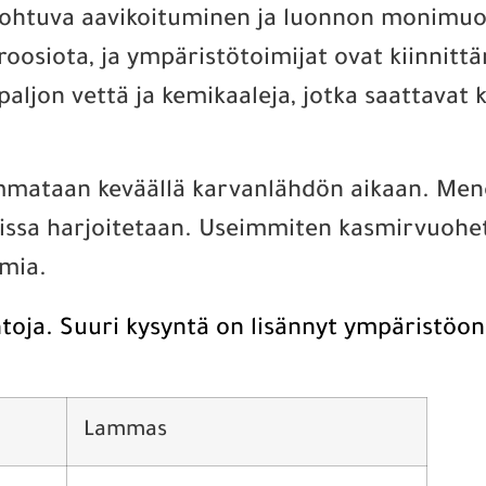
ä johtuva aavikoituminen ja luonnon monim
roosiota, ja ympäristötoimijat ovat kiinnit
 paljon vettä ja kemikaaleja, jotka saattava
mataan keväällä karvanlähdön aikaan. Menete
sa harjoitetaan. Useimmiten kasmirvuohet ke
emia.
htoja. Suuri kysyntä on lisännyt ympäristöon
Lammas