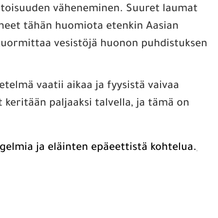
uotoisuuden väheneminen. Suuret laumat
täneet tähän huomiota etenkin Aasian
t kuormittaa vesistöjä huonon puhdistuksen
lmä vaatii aikaa ja fyysistä vaivaa
ritään paljaaksi talvella, ja tämä on
gelmia ja eläinten epäeettistä kohtelua.