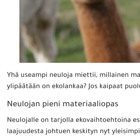
Yhä useampi neuloja miettii, millainen mat
ylipäätään on ekolankaa? Jos kaipaat puolu
Neulojan pieni materiaaliopas
Neulojalle on tarjolla ekovaihtoehtoina e
laajuudesta johtuen keskityn nyt yleisimpii