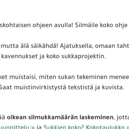
kohtaisen ohjeen avulla! Silmäile koko ohje 
utta älä säikähdä! Ajatuksella, omaan tahti
llä kavennukset ja koko sukkaprojektin.
aikket muistaisi, miten sukan tekeminen mene
Saat muistinvirkistystä tekstistä ja kuvista.
eää
oikean silmukkamäärän laskeminen
, jot
uunnittelu »
ja
Sukkien koko? Kokotaulukko 