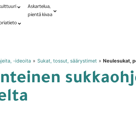
ulttuuri
Askartelua,
Kirjaudu tai
Punomoputiikki
rekisteröidy
pientä kivaa
oriatieto
eita, -ideoita
»
Sukat, tossut, säärystimet
»
Neulesukat, p
nteinen sukkaohje
elta