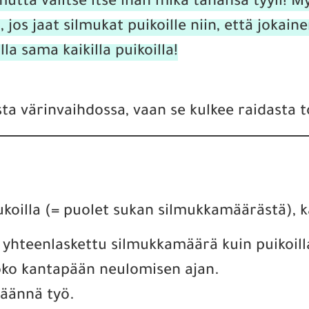
utta valitse itse ihan mikä tahansa tyyli! My
jos jaat silmukat puikoille niin, että jokaine
a sama kaikilla puikoilla!
sta värinvaihdossa, vaan se kulkee raidasta t
ukoilla (= puolet sukan silmukkamäärästä), k
a yhteenlaskettu silmukkamäärä kuin puikoilla
 koko kantapään neulomisen ajan.
Käännä työ.