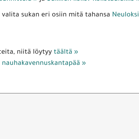
 valita sukan eri osiin mitä tahansa
Neuloksi
eita, niitä löytyy
täältä »
o nauhakavennuskantapää »