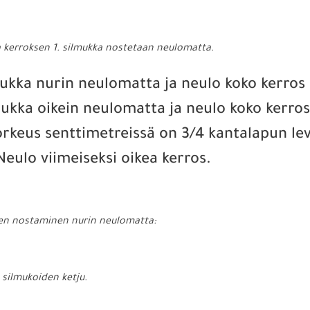
ka kerroksen 1. silmukka nostetaan neulomatta.
ilmukka nurin neulomatta ja neulo koko kerros
ilmukka oikein neulomatta ja neulo koko kerro
korkeus senttimetreissä on 3/4 kantalapun le
eulo viimeiseksi oikea kerros.
den nostaminen nurin neulomatta:
silmukoiden ketju.