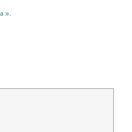
a »
.