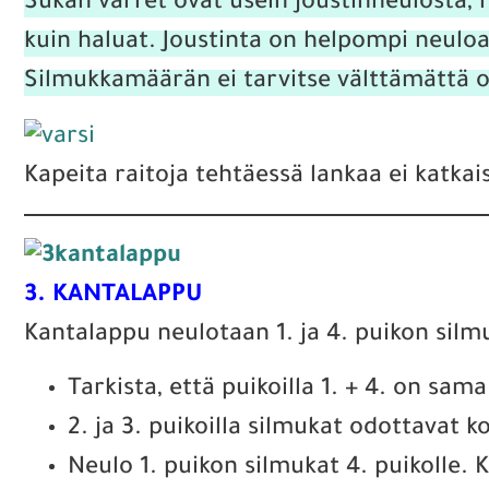
Sukan varret ovat usein joustinneulosta, m
kuin haluat. Joustinta on helpompi neuloa, 
Silmukkamäärän ei tarvitse välttämättä oll
Kapeita raitoja tehtäessä lankaa ei katkai
3. KANTALAPPU
Kantalappu neulotaan 1. ja 4. puikon silm
Tarkista, että puikoilla 1. + 4. on sam
2. ja 3. puikoilla silmukat odottavat
Neulo 1. puikon silmukat 4. puikolle. 