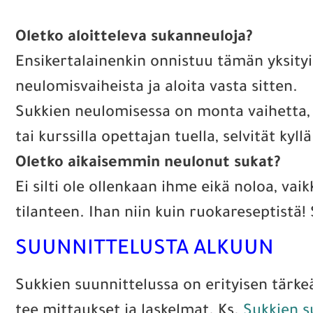
Oletko aloitteleva sukanneuloja?
Ensikertalainenkin onnistuu tämän yksityis
neulomisvaiheista ja aloita vasta sitten.
Sukkien neulomisessa on monta vaihetta, m
tai kurssilla opettajan tuella, selvität ky
Oletko aikaisemmin neulonut sukat?
Ei silti ole ollenkaan ihme eikä noloa, v
tilanteen. Ihan niin kuin ruokareseptistä! 
SUUNNITTELUSTA ALKUUN
Sukkien suunnittelussa on erityisen tärk
tee mittaukset ja laskelmat. Ks.
Sukkien s