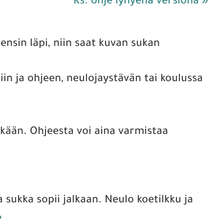
Ks. ohje lyhyenä versiona »
ensin läpi, niin saat kuvan sukan
in ja ohjeen, neulojaystävän tai koulussa
ekään. Ohjeesta voi aina varmistaa
ta sukka sopii jalkaan. Neulo koetilkku ja
»