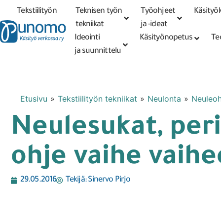
Tekstiilityön
Teknisen työn
Työohjeet
Käsityök
Tarkennettu
haku
tekniikat
tekniikat
ja -ideat
Ideointi
Käsityönopetus
Te
ja suunnittelu
Etusivu
»
Tekstiilityön tekniikat
»
Neulonta
»
Neuleohj
Neulesukat, peri
ohje vaihe vaihe
29.05.2016
Tekijä:
Sinervo Pirjo