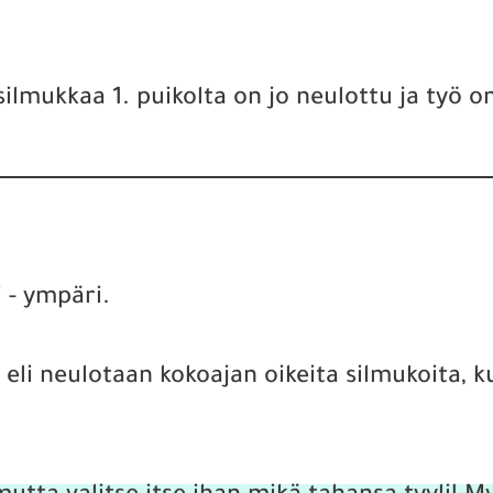
lmukkaa 1. puikolta on jo neulottu ja työ on
 - ympäri.
 eli neulotaan kokoajan oikeita silmukoita, 
.