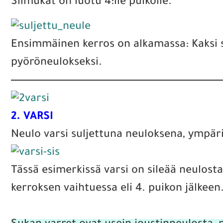
Silmukat on luotu 4:lle puikolle.
Ensimmäinen kerros on alkamassa: Kaksi si
pyöröneulokseksi.
2. VARSI
Neulo varsi suljettuna neuloksena, ympäri
Tässä esimerkissä varsi on sileää neulosta
kerroksen vaihtuessa eli 4. puikon jälkeen