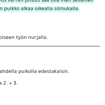
ös varren pituus saa olla ihan sellainen
n puikko alkaa oikealla silmukalla.
oiseen työn nurjalla.
ahdella puikolla edestakaisin.
 2. + 3.