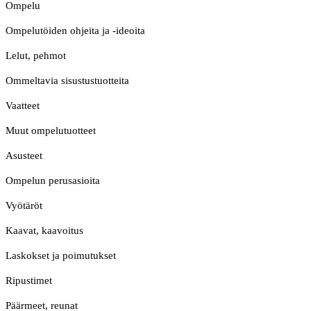
Ompelu
Ompelutöiden ohjeita ja -ideoita
Lelut, pehmot
Ommeltavia sisustustuotteita
Vaatteet
Muut ompelutuotteet
Asusteet
Ompelun perusasioita
Vyötäröt
Kaavat, kaavoitus
Laskokset ja poimutukset
Ripustimet
Päärmeet, reunat