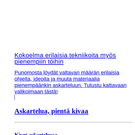
Kokoelma erilaisia tekniikoita myös
pienempiin töihin
Punomosta löydät valtavan määrän erilaisia
ohjeita, ideoita ja muuta materiaalia
pienempäänkin askarteluun. Tutustu kattavaan
valikoimaan tästä!
Askartelua, pientä kivaa
Kivet askartelussa