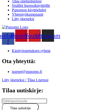
Tilaa opetuslisenssi
Sisällöt lisenssikäyttäjille
Punomon käyttöehdot
Yhteistyökumppanit
Liity jäseneksi
acebook-
Pinterest
Youtube
Instagram
f
Käsityöopetuksen ryhmä
Ota yhteyttä:
jasenet@punomo.fi
Liity jäseneksi / Tilaa Lisenssi
Tilaa uutiskirje: