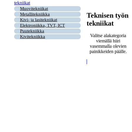
tekniikat
Muovitekniikat
Teknisen työn
Metallitekniikka
Kivi- ja lasitekniikat
tekniikat
Elektroniikka, TVT, ICT
Puutekniikka
Valitse alakategoria
Kivitekniikka
viemällä hiiri
vasemmalla olevien
painikkeiden päälle.