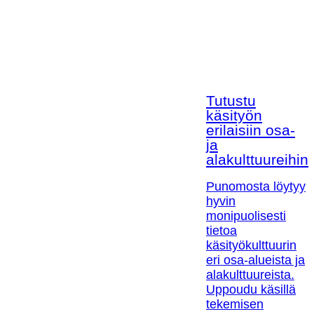
Tutustu
käsityön
erilaisiin osa-
ja
alakulttuureihin!
Punomosta löytyy
hyvin
monipuolisesti
tietoa
käsityökulttuurin
eri osa-alueista ja
alakulttuureista.
Uppoudu käsillä
tekemisen