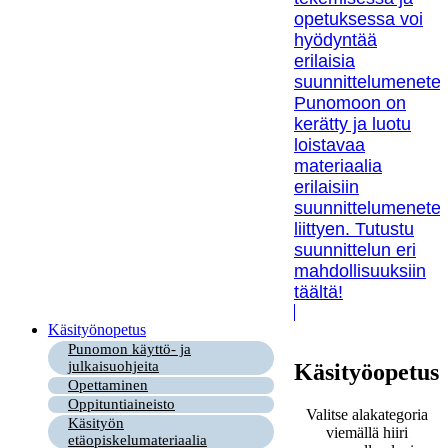
opetuksessa voi
hyödyntää
erilaisia
suunnittelumenetel
Punomoon on
kerätty ja luotu
loistavaa
materiaalia
erilaisiin
suunnittelumenetel
liittyen. Tutustu
suunnittelun eri
mahdollisuuksiin
täältä!
Käsityönopetus
Punomon käyttö- ja
julkaisuohjeita
Käsityöopetus
Opettaminen
Oppituntiaineisto
Valitse alakategoria
Käsityön
viemällä hiiri
etäopiskelumateriaalia