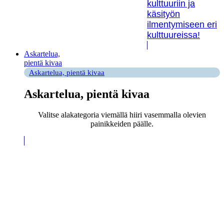
kulttuuriin ja
käsityön
ilmentymiseen eri
kulttuureissa!
Askartelua,
pientä kivaa
Askartelua, pientä kivaa
Askartelua, pientä kivaa
Valitse alakategoria viemällä hiiri vasemmalla olevien
painikkeiden päälle.