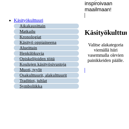
inspiroivaan
maailmaan!
Käsityökulttuuri
Aikakausittain
Käsityökulttuu
Matkailu
Kronologiat
Käsityö oppiaineena
Valitse alakategoria
Alueittain
viemällä hiiri
Henkilökuvia
vasemmalla olevien
Opiskelijoiden töitä
painikkeiden päälle.
Koulujen käsityösivustoja
Muoti, tyylit
Osakulttuurit, alakulttuurit
Traditiot, juhlat
Symboliikka