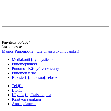
Päivitetty 05/2024
Jaa somessa:
Mainos Punomoon? - tule yhteistyökumppaniksi!
Mediakortti ja yhteystiedot
Punomoputiikki
Punomo - Käsityö verkossa ry
Punomon tarina
Rekisteri- ja tietosuojaseloste
Tekijät
Blogit
Käyttö- ja julkaisuohjeita
Käsityön sanakirja
Anna palautetta