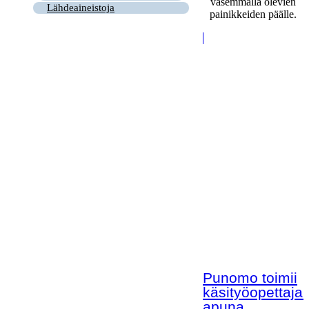
vasemmalla olevien
Lähdeaineistoja
painikkeiden päälle.
Punomo toimii
käsityöopettaja
apuna