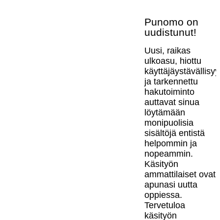
Punomo on
uudistunut!
Uusi, raikas
ulkoasu, hiottu
käyttäjäystävällisy
ja tarkennettu
hakutoiminto
auttavat sinua
löytämään
monipuolisia
sisältöjä entistä
helpommin ja
nopeammin.
Käsityön
ammattilaiset ovat
apunasi uutta
oppiessa.
Tervetuloa
käsityön