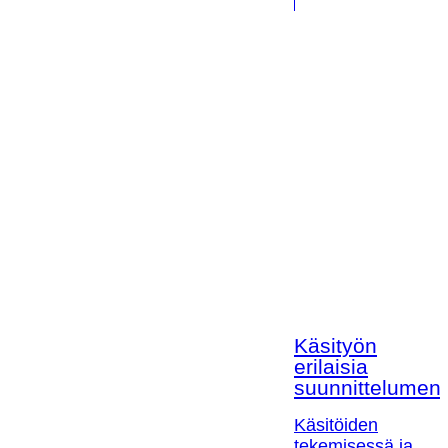
Käsityön
erilaisia
suunnittelumen
Käsitöiden
tekemisessä ja