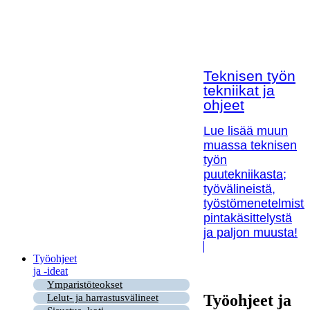
Teknisen työn
tekniikat ja
ohjeet
Lue lisää muun
muassa teknisen
työn
puutekniikasta;
työvälineistä,
työstömenetelmistä
pintakäsittelystä
ja paljon muusta!
Työohjeet
ja -ideat
Ymparistöteokset
Työohjeet ja
Lelut- ja harrastusvälineet