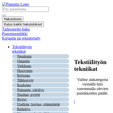
Mene
sisältöön
Search
...
Hakutulosta
Katso kaikki hakutulokset
Tarkennettu haku
Punomoputiikki
Kirjaudu tai rekisteröidy
Tekstiilityön
tekniikat
Neulonta
Tekstiilityön
Ompelu
Virkkaus
tekniikat
Huovutus
Kirjonta
Valitse alakategoria
Tilkkutyöt
viemällä hiiri
Kudonta
vasemmalla olevien
Painanta, värjäys
painikkeiden päälle.
Nauhat, nyörit
Ryijyt
Uudista, korjaa, viimeistele
Kehräys