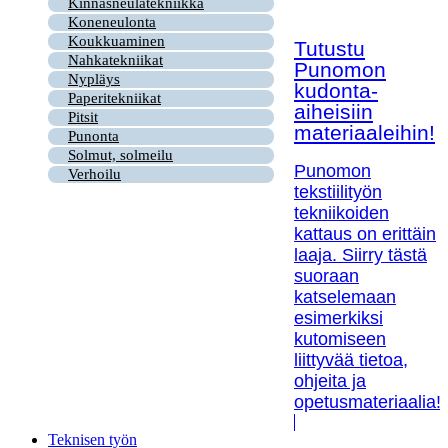
Kinnasneulatekniikka
Koneneulonta
Koukkuaminen
Tutustu
Nahkatekniikat
Punomon
Nypläys
kudonta-
Paperitekniikat
aiheisiin
Pitsit
materiaaleihin!
Punonta
Solmut, solmeilu
Punomon
Verhoilu
tekstiilityön
tekniikoiden
kattaus on erittäin
laaja. Siirry tästä
suoraan
katselemaan
esimerkiksi
kutomiseen
liittyvää tietoa,
ohjeita ja
opetusmateriaalia!
Teknisen työn