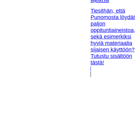
Tiesithän, että
Punomosta löydät
paljon
oppituntiaineistoa,
sekä esimerkiksi
hyviä materiaalia
sijaisen käyttöön?
Tutustu sisältöön
tästä!