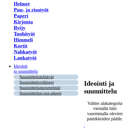
Helmet
Puu- ja risutyöt
Paperi
Kirjonta
Ryijy
Tuohityöt
Himmeli
Kortit
Nahkatyöt
Lankatyöt
Ideointi
ja suunnittelu
Suunnittelutehtävät
Ideointi ja
Suunnitteluvälineet
Suunnittelumenetelmät
suunnittelu
Suunnittelun-osa-alueet
Valitse alakategoria
viemällä hiiri
vasemmalla olevien
painikkeiden päälle.