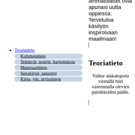
ammattilaiset ovat
apunasi uutta
oppiessa.
Tervetuloa
käsityön
inspiroivaan
maailmaan!
Teoriatieto
Kuluttajatieto
Teoriatieto
Tehtäviä, testejä, harjoituksia
Materiaalitieto
Sanakirjat, sanastot
Valitse alakategoria
Kirja- ym. arviointeja
viemällä hiiri
vasemmalla olevien
painikkeiden päälle.