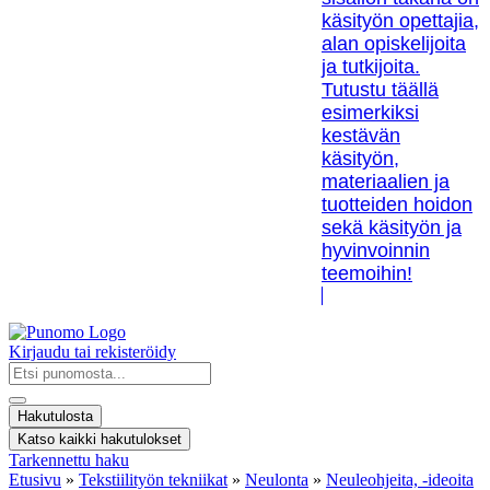
käsityön opettajia,
alan opiskelijoita
ja tutkijoita.
Tutustu täällä
esimerkiksi
kestävän
käsityön,
materiaalien ja
tuotteiden hoidon
sekä käsityön ja
hyvinvoinnin
teemoihin!
Kirjaudu tai rekisteröidy
Search
...
Hakutulosta
Katso kaikki hakutulokset
Tarkennettu haku
Etusivu
»
Tekstiilityön tekniikat
»
Neulonta
»
Neuleohjeita, -ideoita