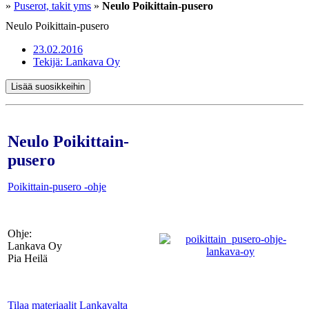
»
Puserot, takit yms
»
Neulo Poikittain-pusero
Neulo Poikittain-pusero
23.02.2016
Tekijä:
Lankava Oy
Lisää suosikkeihin
Neulo Poikittain-
pusero
Poikittain-pusero -ohje
Ohje:
Lankava Oy
Pia Heilä
Tilaa materiaalit Lankavalta