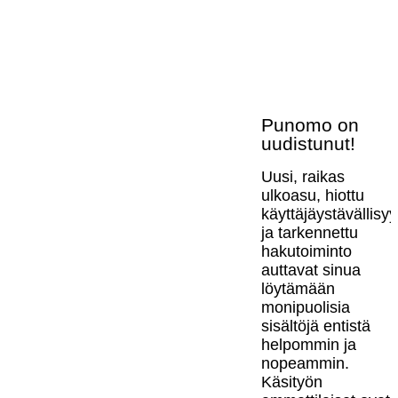
Punomo on
uudistunut!
Uusi, raikas
ulkoasu, hiottu
käyttäjäystävällisy
ja tarkennettu
hakutoiminto
auttavat sinua
löytämään
monipuolisia
sisältöjä entistä
helpommin ja
nopeammin.
Käsityön