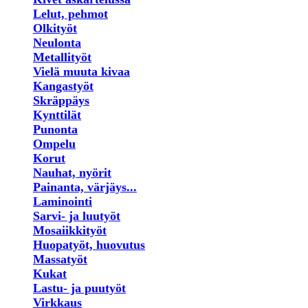
Lelut, pehmot
Olkityöt
Neulonta
Metallityöt
Vielä muuta kivaa
Kangastyöt
Skräppäys
Kynttilät
Punonta
Ompelu
Korut
Nauhat, nyörit
Painanta, värjäys...
Laminointi
Sarvi- ja luutyöt
Mosaiikkityöt
Huopatyöt, huovutus
Massatyöt
Kukat
Lastu- ja puutyöt
Virkkaus