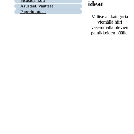
Sisustus, koti
ideat
Asusteet, vaatteet
Paperituotteet
Valitse alakategoria
viemällä hiiri
vasemmalla olevien
painikkeiden päälle.