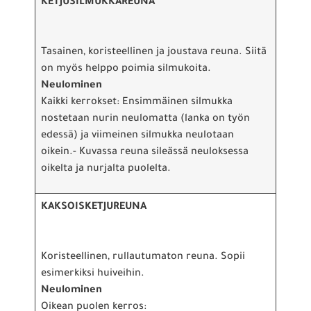
KETJUSILMUKKAREUNA
Tasainen, koristeellinen ja joustava reuna. Siitä
on myös helppo poimia silmukoita.
Neulominen
Kaikki kerrokset: Ensimmäinen silmukka
nostetaan nurin neulomatta (lanka on työn
edessä) ja viimeinen silmukka neulotaan
oikein.- Kuvassa reuna sileässä neuloksessa
oikelta ja nurjalta puolelta.
KAKSOISKETJUREUNA
Koristeellinen, rullautumaton reuna. Sopii
esimerkiksi huiveihin.
Neulominen
Oikean puolen kerros: