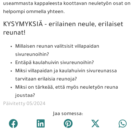
useammasta kappaleesta koottavan neuletyön osat on
helpompi ommella yhteen.
KYSYMYKSIÄ - erilainen neule, erilaiset
reunat!
Millaisen reunan valitsisit villapaidan
sivureunoihin?
Entäpä kaulahuivin sivureunoihin?
Miksi villapaidan ja kaulahuivin sivureunassa
tarvitaan erilaisia reunoja?
Miksi on tärkeää, että myös neuletyön reuna
joustaa?
Päivitetty 05/2024
Jaa somessa: