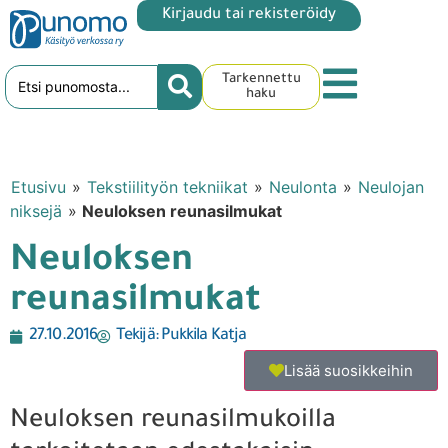
Kirjaudu tai rekisteröidy
Tarkennettu
haku
Etusivu
»
Tekstiilityön tekniikat
»
Neulonta
»
Neulojan
niksejä
»
Neuloksen reunasilmukat
Neuloksen
reunasilmukat
27.10.2016
Tekijä:
Pukkila Katja
Lisää suosikkeihin
Neuloksen reunasilmukoilla