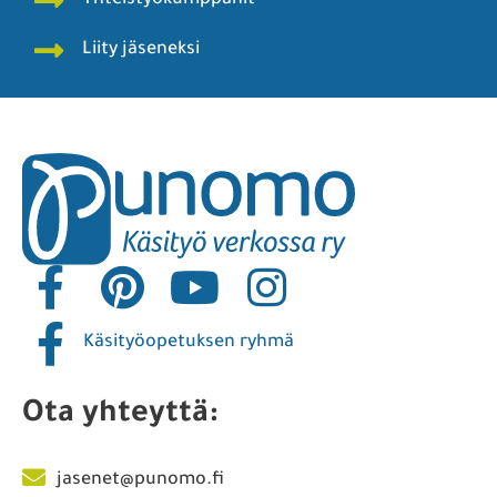
Yhteistyökumppanit
Liity jäseneksi
Käsityöopetuksen ryhmä
Ota yhteyttä:
jasenet@punomo.fi