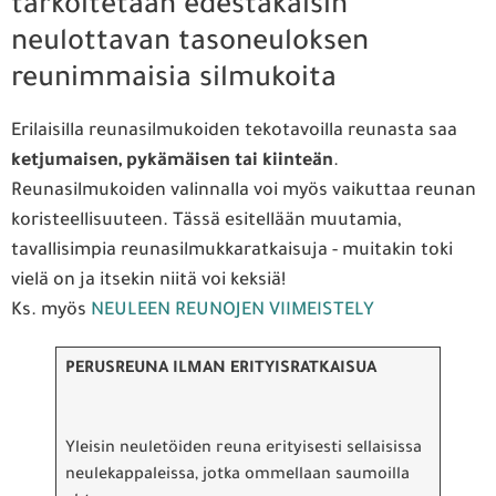
tarkoitetaan edestakaisin
neulottavan tasoneuloksen
reunimmaisia silmukoita
Erilaisilla reunasilmukoiden tekotavoilla reunasta saa
ketjumaisen, pykämäisen tai kiinteän
.
Reunasilmukoiden valinnalla voi myös vaikuttaa reunan
koristeellisuuteen. Tässä esitellään muutamia,
tavallisimpia reunasilmukkaratkaisuja - muitakin toki
vielä on ja itsekin niitä voi keksiä!
Ks. myös
NEULEEN REUNOJEN VIIMEISTELY
PERUSREUNA ILMAN ERITYISRATKAISUA
Yleisin neuletöiden reuna erityisesti sellaisissa
neulekappaleissa, jotka ommellaan saumoilla