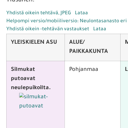
Tiusanen.
Yhdistä oikein tehtävä, JPEG
Lataa
Helpompi versio/mobiiliversio: Neulontasanasto eri 
Yhdistä oikein -tehtävän vastaukset
Lataa
YLEISKIELEN ASU
ALUE/
PAIKKAKUNTA
Silmukat
Pohjanmaa
L
putoavat
neulepuikoilta.