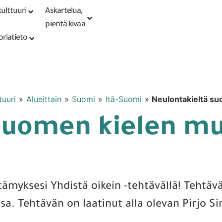
ulttuuri
Askartelua,
Kirjaudu tai
Punomoputiikki
rekisteröidy
pientä kivaa
oriatieto
tuuri
»
Alueittain
»
Suomi
»
Itä-Suomi
»
Neulontakieltä su
suomen kielen mu
etämyksesi Yhdistä oikein -tehtävällä! Tehtä
ssa. Tehtävän on laatinut alla olevan Pirjo S