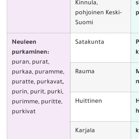
Kinnula,
s
pohjoinen Keski-
p
Suomi
Neuleen
Satakunta
P
purkaminen:
k
puran, purat,
Rauma
M
purkaa, puramme,
m
puratte, purkavat
,
purin, purit, purki,
Huittinen
H
purimme, puritte,
h
purkivat
Karjala
k