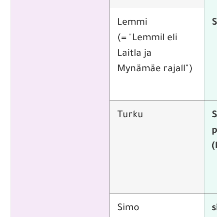
Lemmi
S
(= "Lemmil eli
Laitla ja
Mynämäe rajall")
Turku
S
p
(
Simo
s