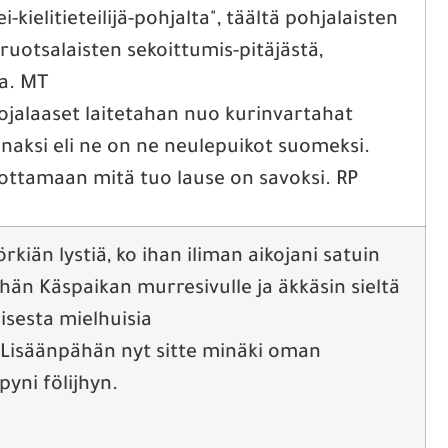
ei-kielitieteilijä-pohjalta", täältä pohjalaisten
ruotsalaisten sekoittumis-pitäjästä,
a. MT
jalaaset laitetahan nuo kurinvartahat
naksi eli ne on ne neulepuikot suomeksi.
ottamaan mitä tuo lause on savoksi. RP
törkiän lystiä, ko ihan iliman aikojani satuin
hän Käspaikan murresivulle ja äkkäsin sieltä
isesta mielhuisia
. Lisäänpähän nyt sitte minäki oman
ypyni fölijhyn.