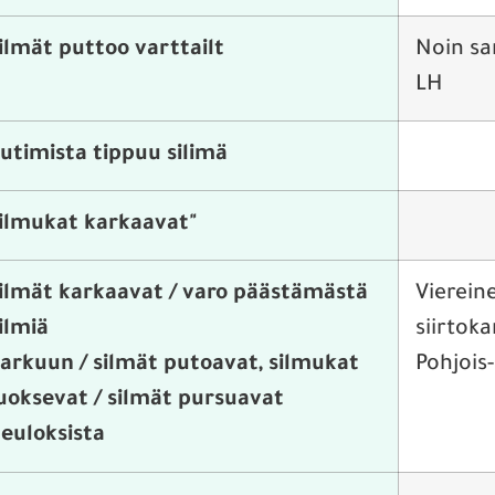
ilmät puttoo varttailt
Noin sa
LH
utimista tippuu silimä
ilmukat karkaavat"
ilmät karkaavat / varo päästämästä
Viereine
ilmiä
siirtok
arkuun / silmät putoavat, silmukat
Pohjois
uoksevat / silmät pursuavat
euloksista