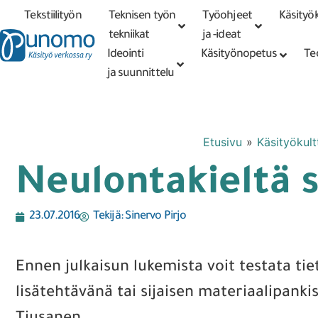
Tekstiilityön
Teknisen työn
Työohjeet
Käsityök
Tarkennettu
haku
tekniikat
tekniikat
ja -ideat
Ideointi
Käsityönopetus
Te
ja suunnittelu
Etusivu
»
Käsityökult
Neulontakieltä 
23.07.2016
Tekijä:
Sinervo Pirjo
Ennen julkaisun lukemista voit testata ti
lisätehtävänä tai sijaisen materiaalipanki