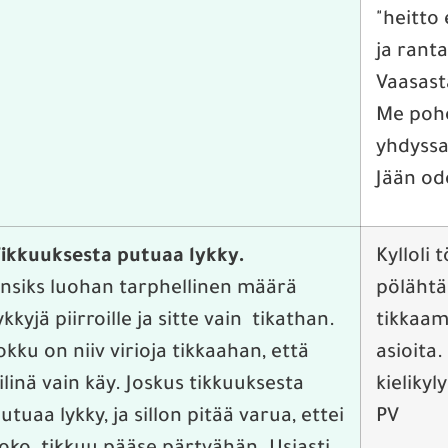
"heitto 
ja ranta
Vaasast
Me poho
yhdyssa
Jään od
ikkuuksesta putuaa lykky.
Kylloli 
nsiks luohan tarphellinen määrä
pölähtä
ykkyjä piirroille ja sitte vain tikathan.
tikkaam
okku on niiv virioja tikkaahan, että
asioita
ilinä vain käy. Joskus tikkuuksesta
kielikyl
utuaa lykky, ja sillon pitää varua, ettei
PV