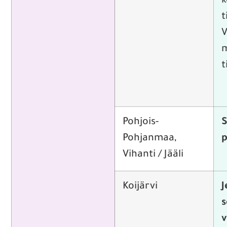
k
t
V
m
t
Pohjois-
S
Pohjanmaa,
p
Vihanti / Jääli
Koijärvi
J
s
v