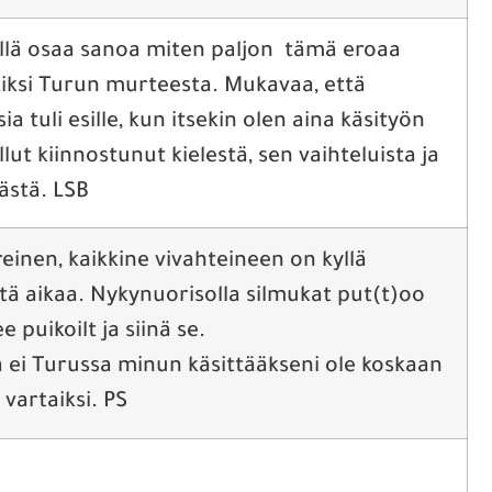
llä osaa sanoa miten paljon tämä eroaa
iksi Turun murteesta. Mukavaa, että
a tuli esille, kun itsekin olen aina käsityön
ollut kiinnostunut kielestä, sen vaihteluista ja
ästä. LSB
reinen, kaikkine vivahteineen on kyllä
ä aikaa. Nykynuorisolla silmukat put(t)oo
ee puikoilt ja siinä se.
a ei Turussa minun käsittääkseni ole koskaan
vartaiksi. PS