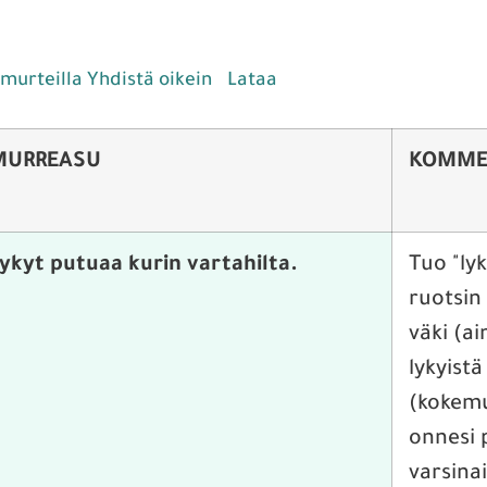
murteilla Yhdistä oikein
Lataa
MURREASU
KOMME
ykyt putuaa kurin vartahilta.
Tuo "ly
ruotsin
väki (ai
lykyistä
(kokemu
onnesi 
varsina