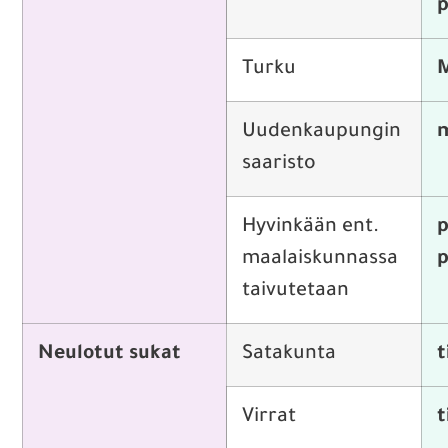
p
Turku
M
Uudenkaupungin
m
saaristo
Hyvinkään ent.
p
maalaiskunnassa
p
taivutetaan
Neulotut sukat
Satakunta
t
Virrat
t