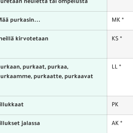
uretaan neuletta tai ompelusta
ää purkasin...
MK *
eillä kirvotetaan
KS *
urkaan, purkaat, purkaa,
LL *
urkaamme, purkaatte, purkaavat
illukkaat
PK
illukset jalassa
AK *