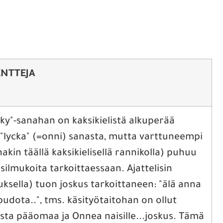
NTTEJA
kky"-sanahan on kaksikielistä alkuperää
 "lycka" (=onni) sanasta, mutta varttuneempi
nakin täällä kaksikielisellä rannikolla) puhuu
 silmukoita tarkoittaessaan. Ajattelisin
ksella) tuon joskus tarkoittaneen: "älä anna
pudota..", tms. käsityötaitohan on ollut
ista pääomaa ja Onnea naisille...joskus. Tämä