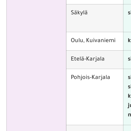
Säkylä
s
Oulu, Kuivaniemi
k
Etelä-Karjala
s
Pohjois-Karjala
s
s
k
j
n