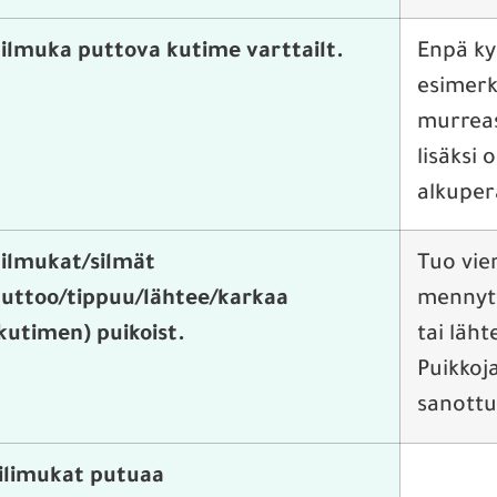
ilmuka puttova kutime varttailt.
Enpä ky
esimerk
murreasi
lisäksi 
alkuper
ilmukat/silmät
Tuo vie
uttoo/tippuu/lähtee/karkaa
mennytt
kutimen) puikoist.
tai läht
Puikkoj
sanottu 
ilimukat putuaa