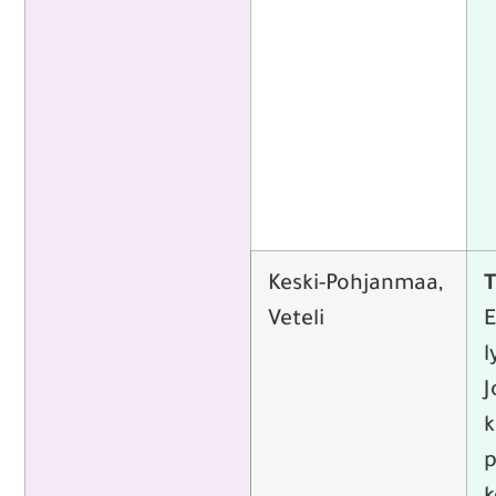
Keski-Pohjanmaa,
T
Veteli
E
l
J
k
p