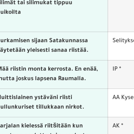
ilimät tai silimukat tippuu
uikoilta
urkamisen sijaan Satakunnassa
Selityk
äytetään yleisesti sanaa riistää.
ää riistin monta kerrosta. En enää,
IP *
utta joskus lapsena Raumalla.
uittislainen ystäväni riisti
AA Kyse
ullunkuriset tillukkaan nirkot.
arjalan kielessä riitšitään kun
AK *