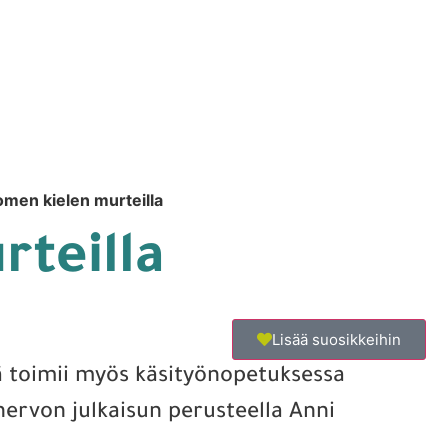
omen kielen murteilla
rteilla
Lisää suosikkeihin
vä toimii myös käsityönopetuksessa
inervon julkaisun perusteella Anni