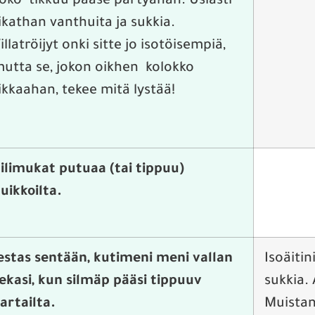
oko tikkuu pääse pärtyähän. Usiasti
ikathan vanthuita ja sukkia.
illatröijyt onki sitte jo isotöisempiä,
utta se, jokon oikhen kolokko
ikkaahan, tekee mitä lystää!
ilimukat putuaa (tai tippuu)
uikkoilta.
estas sentään, kutimeni meni vallan
Isoäiti
ekasi, kun silmäp pääsi tippuuv
sukkia.
artailta.
Muistan