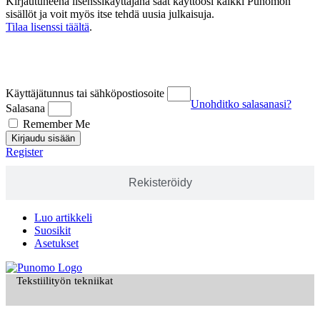
Kirjautuneena lisenssikäyttäjänä saat käyttöösi kaikki Punomon
sisällöt ja voit myös itse tehdä uusia julkaisuja.
Tilaa lisenssi täältä
.
Kirjaudu
Käyttäjätunnus tai sähköpostiosoite
Unohditko salasanasi?
Salasana
Remember Me
Kirjaudu sisään
Register
Rekisteröidy
Luo artikkeli
Suosikit
Asetukset
Tekstiilityön tekniikat