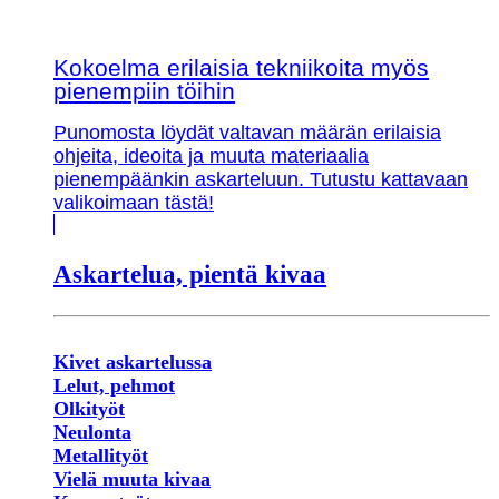
Kokoelma erilaisia tekniikoita myös
pienempiin töihin
Punomosta löydät valtavan määrän erilaisia
ohjeita, ideoita ja muuta materiaalia
pienempäänkin askarteluun. Tutustu kattavaan
valikoimaan tästä!
Askartelua, pientä kivaa
Kivet askartelussa
Lelut, pehmot
Olkityöt
Neulonta
Metallityöt
Vielä muuta kivaa