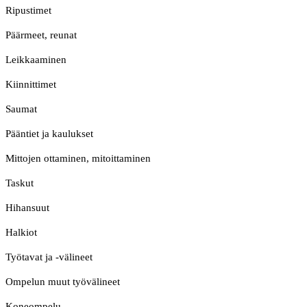
Ripustimet
Päärmeet, reunat
Leikkaaminen
Kiinnittimet
Saumat
Pääntiet ja kaulukset
Mittojen ottaminen, mitoittaminen
Taskut
Hihansuut
Halkiot
Työtavat ja -välineet
Ompelun muut työvälineet
Koneompelu