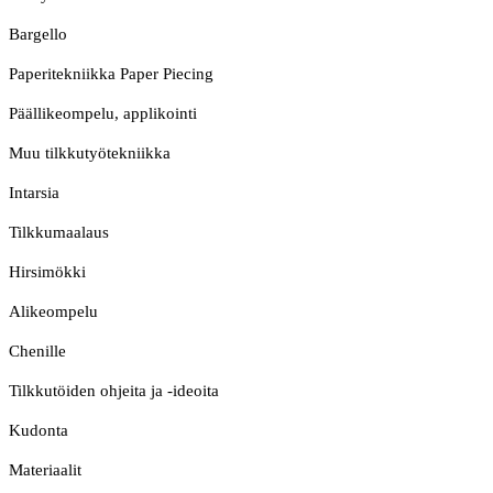
Bargello
Paperitekniikka Paper Piecing
Päällikeompelu, applikointi
Muu tilkkutyötekniikka
Intarsia
Tilkkumaalaus
Hirsimökki
Alikeompelu
Chenille
Tilkkutöiden ohjeita ja -ideoita
Kudonta
Materiaalit