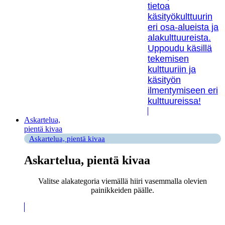
tietoa
käsityökulttuurin
eri osa-alueista ja
alakulttuureista.
Uppoudu käsillä
tekemisen
kulttuuriin ja
käsityön
ilmentymiseen eri
kulttuureissa!
Askartelua,
pientä kivaa
Askartelua, pientä kivaa
Askartelua, pientä kivaa
Valitse alakategoria viemällä hiiri vasemmalla olevien
painikkeiden päälle.