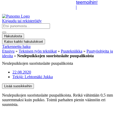
teemoihin!
Kirjaudu tai rekisteröidy
Search
...
Hakutulosta
Katso kaikki hakutulokset
Tarkennettu haku
Etusivu
»
Teknisen työn tekniikat
»
Puutekniikka
»
Puutyöohjeita ja
ideoita
»
Neulepuikkojen suoristuslaite puupalikoista
Neulepuikkojen suoristuslaite puupalikoista
22.08.2020
Tekijä:
Lehtomäki Jukka
Lisää suosikkeihin
Neulepuikojen suoristuslaite puupalikoista. Reikä vähintään 0,5 mm
suuremmaksi kuin puikko. Toimii parhaiten pienin väännöin eri
suunnista.