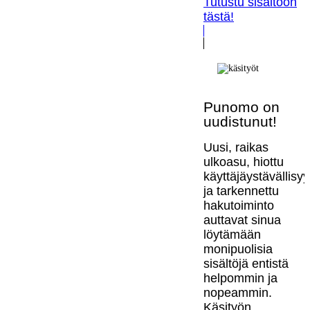
Tutustu sisältöön
tästä!
Punomo on
uudistunut!
Uusi, raikas
ulkoasu, hiottu
käyttäjäystävällisy
ja tarkennettu
hakutoiminto
auttavat sinua
löytämään
monipuolisia
sisältöjä entistä
helpommin ja
nopeammin.
Käsityön