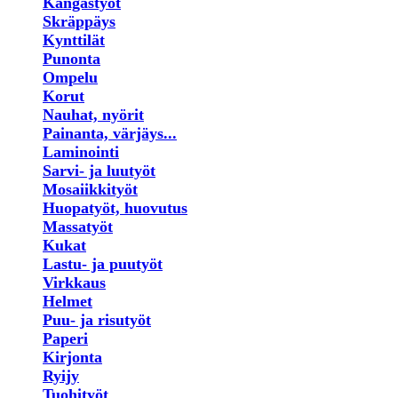
Kangastyöt
Skräppäys
Kynttilät
Punonta
Ompelu
Korut
Nauhat, nyörit
Painanta, värjäys...
Laminointi
Sarvi- ja luutyöt
Mosaiikkityöt
Huopatyöt, huovutus
Massatyöt
Kukat
Lastu- ja puutyöt
Virkkaus
Helmet
Puu- ja risutyöt
Paperi
Kirjonta
Ryijy
Tuohityöt