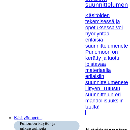
suunnittelumen
Käsitöiden
tekemisessä ja
opetuksessa voi
hyödyntää
erilaisia
suunnittelumenetel
Punomoon on
kerätty ja luotu
loistavaa
materiaalia
erilaisiin
suunnittelumenetel
liittyen. Tutustu
suunnittelun eri
mahdollisuuksiin
täältä!
Käsityönopetus
Punomon käyttö- ja
julkaisuohjeita
Käsityöopetus