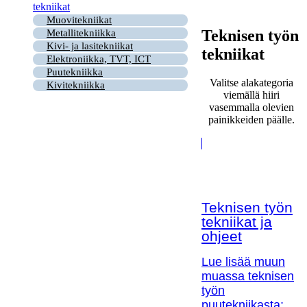
tekniikat
Muovitekniikat
Teknisen työn
Metallitekniikka
Kivi- ja lasitekniikat
tekniikat
Elektroniikka, TVT, ICT
Puutekniikka
Valitse alakategoria
Kivitekniikka
viemällä hiiri
vasemmalla olevien
painikkeiden päälle.
Teknisen työn
tekniikat ja
ohjeet
Lue lisää muun
muassa teknisen
työn
puutekniikasta;