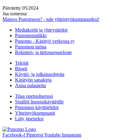
Päivitetty 05/2024
Jaa somessa:
Mainos Punomoon? - tule yhteistyökumppaniksi!
Mediakortti ja yhteystiedot
Punomoputiikki
Punomo - Käsityö verkossa ry
Punomon tarina
Rekisteri- ja tietosuojaseloste
Tekijät
Blogit
Käyttö- ja julkaisuohjeita
Käsityön sanakirja
Anna palautetta
Tilaa opetuslisenssi
Sisällöt lisenssikäyttäjille
Punomon käyttöehdot
Yhteistyökumppanit
Liity jäseneksi
Facebook-f
Pinterest
Youtube
Instagram