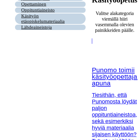
Opettaminen
Oppituntiaineisto
Valitse alakategoria
Käsityön
viemällä hiiri
etäopiskelumateriaalia
vasemmalla olevien
Lähdeaineistoja
painikkeiden päälle.
Punomo toimii
käsityöopettaja
apuna
Tiesithän, että
Punomosta löydät
paljon
oppituntiaineistoa,
sekä esimerkiksi
hyviä materiaalia
sijaisen käyttöön?