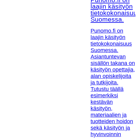
laajin käsityön
tietokokonaisuu
Suomessa.
Punomo.fi on
laajin käsityön
tietokokonaisuus
Suomessa.
Asiantuntevan
sisällön takana on
käsityön opettajia,
alan opiskelijoita
ja tutkijoita.
Tutustu täällä
esimerkiksi
kestävän
käsityön,
materiaalien ja
tuotteiden hoidon
sekä käsityön ja
hyvinvoinnin