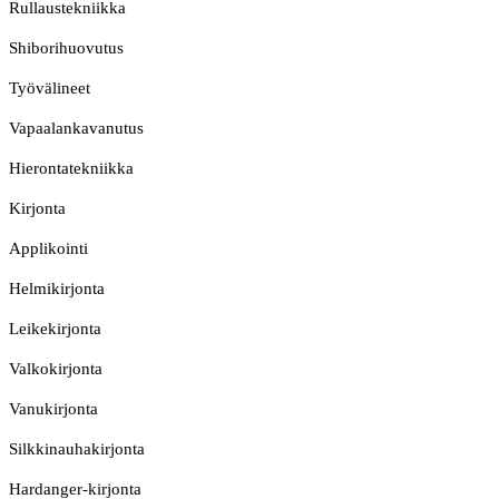
Rullaustekniikka
Shiborihuovutus
Työvälineet
Vapaalankavanutus
Hierontatekniikka
Kirjonta
Applikointi
Helmikirjonta
Leikekirjonta
Valkokirjonta
Vanukirjonta
Silkkinauhakirjonta
Hardanger-kirjonta