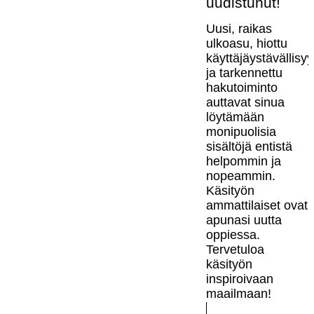
uudistunut!
Uusi, raikas
ulkoasu, hiottu
käyttäjäystävällisy
ja tarkennettu
hakutoiminto
auttavat sinua
löytämään
monipuolisia
sisältöjä entistä
helpommin ja
nopeammin.
Käsityön
ammattilaiset ovat
apunasi uutta
oppiessa.
Tervetuloa
käsityön
inspiroivaan
maailmaan!