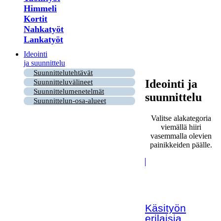
Himmeli
Kortit
Nahkatyöt
Lankatyöt
Ideointi
ja suunnittelu
Suunnittelutehtävät
Ideointi ja
Suunnitteluvälineet
Suunnittelumenetelmät
suunnittelu
Suunnittelun-osa-alueet
Valitse alakategoria
viemällä hiiri
vasemmalla olevien
painikkeiden päälle.
Käsityön
erilaisia