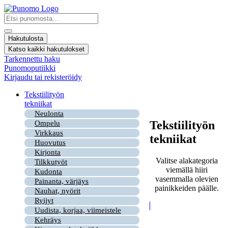
Mene
sisältöön
Search
...
Hakutulosta
Katso kaikki hakutulokset
Tarkennettu haku
Punomoputiikki
Kirjaudu tai rekisteröidy
Tekstiilityön
tekniikat
Neulonta
Tekstiilityön
Ompelu
Virkkaus
tekniikat
Huovutus
Kirjonta
Valitse alakategoria
Tilkkutyöt
viemällä hiiri
Kudonta
vasemmalla olevien
Painanta, värjäys
painikkeiden päälle.
Nauhat, nyörit
Ryijyt
Uudista, korjaa, viimeistele
Kehräys