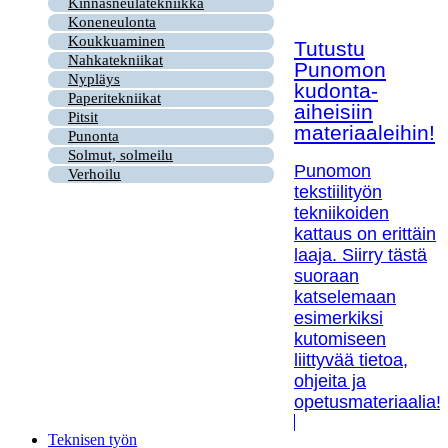
Kinnasneulatekniikka
Koneneulonta
Koukkuaminen
Tutustu
Nahkatekniikat
Punomon
Nypläys
kudonta-
Paperitekniikat
aiheisiin
Pitsit
materiaaleihin!
Punonta
Solmut, solmeilu
Punomon
Verhoilu
tekstiilityön
tekniikoiden
kattaus on erittäin
laaja. Siirry tästä
suoraan
katselemaan
esimerkiksi
kutomiseen
liittyvää tietoa,
ohjeita ja
opetusmateriaalia!
Teknisen työn