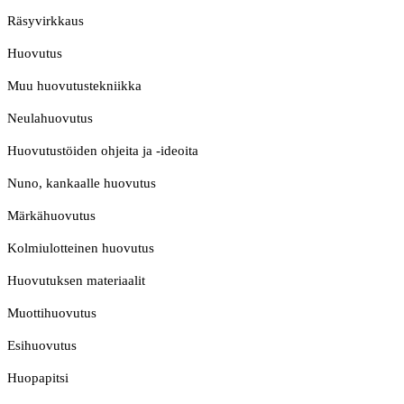
Räsyvirkkaus
Huovutus
Muu huovutustekniikka
Neulahuovutus
Huovutustöiden ohjeita ja -ideoita
Nuno, kankaalle huovutus
Märkähuovutus
Kolmiulotteinen huovutus
Huovutuksen materiaalit
Muottihuovutus
Esihuovutus
Huopapitsi