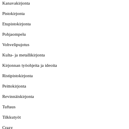
Kanavakirjonta
Pistokirjonta
Etupistokirjonta
Pohjaompelu
Vohvelipujotus
Kulta- ja metallikirjonta
Kirjonnan työohjeita ja ideoita
Ristipistokirjonta
Peittokirjonta
Revinnäiskirjonta
Tuftaus
Tilkkutyöt
Crazy