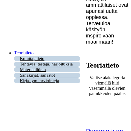
ammattilaiset ovat
apunasi uutta
oppiessa.
Tervetuloa
käsityön
inspiroivaan
maailmaan!
Teoriatieto
Kuluttajatieto
Teoriatieto
Tehtäviä, testejä, harjoituksia
Materiaalitieto
Sanakirjat, sanastot
Valitse alakategoria
Kirja- ym. arviointeja
viemällä hiiri
vasemmalla olevien
painikkeiden päälle.
Punomo.fi on