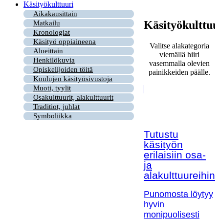
Käsityökulttuuri
Aikakausittain
Käsityökulttuu
Matkailu
Kronologiat
Käsityö oppiaineena
Valitse alakategoria
Alueittain
viemällä hiiri
Henkilökuvia
vasemmalla olevien
Opiskelijoiden töitä
painikkeiden päälle.
Koulujen käsityösivustoja
Muoti, tyylit
Osakulttuurit, alakulttuurit
Traditiot, juhlat
Symboliikka
Tutustu
käsityön
erilaisiin osa-
ja
alakulttuureihin!
Punomosta löytyy
hyvin
monipuolisesti