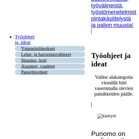
työvälineistä,
työstömenetelmistä
pintakäsittelystä
ja paljon muusta!
Työohjeet
ja -ideat
Ymparistöteokset
Työohjeet ja
Lelut- ja harrastusvälineet
Sisustus, koti
ideat
Asusteet, vaatteet
Paperituotteet
Valitse alakategoria
viemällä hiiri
vasemmalla olevien
painikkeiden päälle.
Punomo on