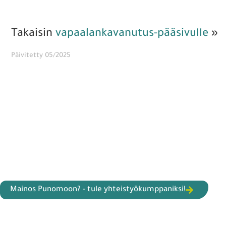
Takaisin
vapaalankavanutus-pääsivulle
»
Päivitetty 05/2025
Mainos Punomoon? - tule yhteistyökumppaniksi!