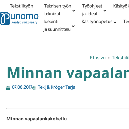
Tekstiilityön
Teknisen työn
Työohjeet
Käsityök
Tarkennettu
haku
tekniikat
tekniikat
ja -ideat
Ideointi
Käsityönopetus
Te
ja suunnittelu
Etusivu
»
Tekstiil
Minnan vapaala
07.06.2017
Tekijä:
Kröger Tarja
Minnan vapaalankakokeilu