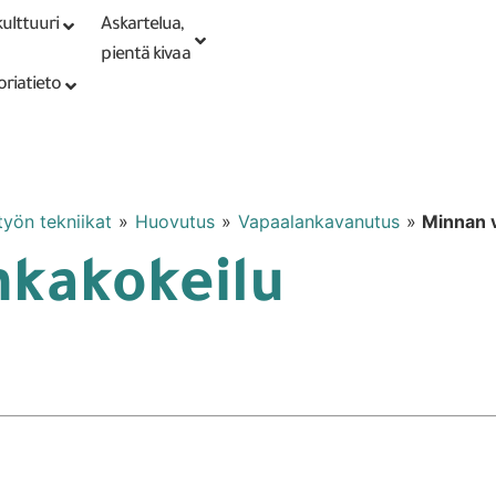
ulttuuri
Askartelua,
Kirjaudu tai
Punomoputiikki
rekisteröidy
pientä kivaa
oriatieto
ityön tekniikat
»
Huovutus
»
Vapaalankavanutus
»
Minnan 
nkakokeilu