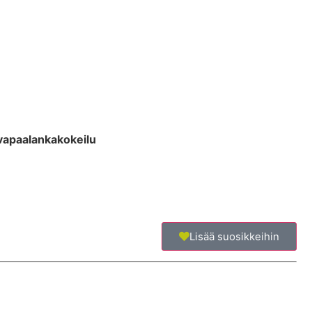
vapaalankakokeilu
Lisää suosikkeihin