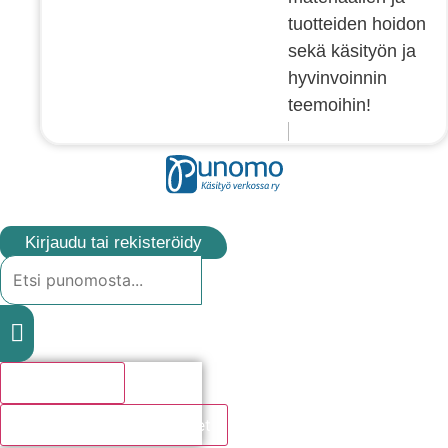
tuotteiden hoidon
sekä käsityön ja
hyvinvoinnin
teemoihin!
Kirjaudu tai rekisteröidy
Search
...
Hakutulosta
Katso kaikki hakutulokset