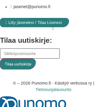
jasenet@punomo.fi
Liity jäseneksi / Tilaa Lisenssi
Tilaa uutiskirje:
© – 2026 Punomo.fi - Käsityö verkossa ry |
Tietosuojalausunto