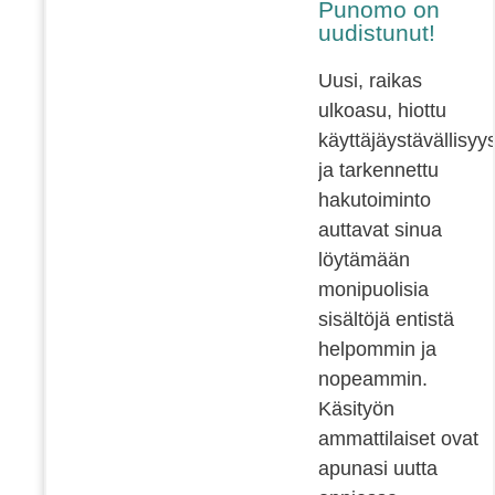
Punomo on
uudistunut!
Uusi, raikas
ulkoasu, hiottu
käyttäjäystävällisyy
ja tarkennettu
hakutoiminto
auttavat sinua
löytämään
monipuolisia
sisältöjä entistä
helpommin ja
nopeammin.
Käsityön
ammattilaiset ovat
apunasi uutta