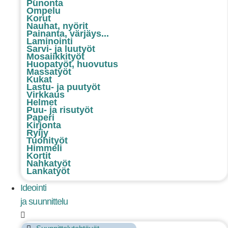
Punonta
Ompelu
Korut
Nauhat, nyörit
Painanta, värjäys...
Laminointi
Sarvi- ja luutyöt
Mosaiikkityöt
Huopatyöt, huovutus
Massatyöt
Kukat
Lastu- ja puutyöt
Virkkaus
Helmet
Puu- ja risutyöt
Paperi
Kirjonta
Ryijy
Tuohityöt
Himmeli
Kortit
Nahkatyöt
Lankatyöt
Ideointi
ja suunnittelu