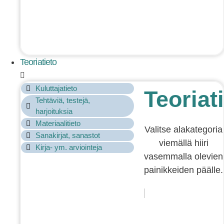
Teoriatieto
Kuluttajatieto
Teoriat
Tehtäviä, testejä,
harjoituksia
Materiaalitieto
Valitse alakategoria
Sanakirjat, sanastot
viemällä hiiri
Kirja- ym. arviointeja
vasemmalla olevien
painikkeiden päälle.