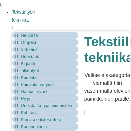
Tekstiilityön
tekniikat
Neulonta
Tekstiil
Ompelu
Virkkaus
tekniik
Huovutus
Kirjonta
Tilkkutyöt
Valitse alakategoria
Kudonta
viemällä hiiri
Painanta, värjäys
vasemmalla olevien
Nauhat, nyörit
Ryijyt
painikkeiden päälle.
Uudista, korjaa, viimeistele
Kehräys
Kinnasneulatekniikka
Koneneulonta