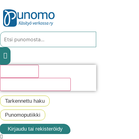
Mene
sisältöön
Search
...
Hakutulosta
Katso kaikki hakutulokset
Tarkennettu haku
Punomoputiikki
Kirjaudu tai rekisteröidy