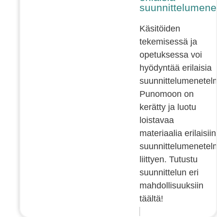
suunnittelumene
Käsitöiden
tekemisessä ja
opetuksessa voi
hyödyntää erilaisia
suunnittelumenetelm
Punomoon on
kerätty ja luotu
loistavaa
materiaalia erilaisiin
suunnittelumenetelm
liittyen. Tutustu
suunnittelun eri
mahdollisuuksiin
täältä!