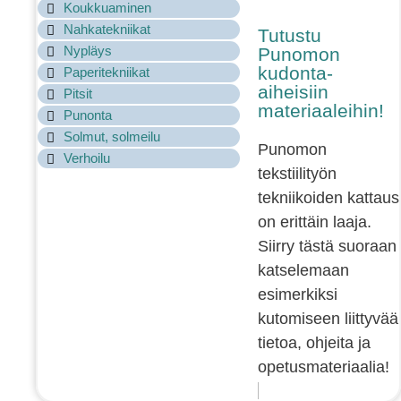
Koukkuaminen
Nahkatekniikat
Tutustu
Nypläys
Punomon
kudonta-
Paperitekniikat
aiheisiin
Pitsit
materiaaleihin!
Punonta
Solmut, solmeilu
Punomon
Verhoilu
tekstiilityön
tekniikoiden kattaus
on erittäin laaja.
Siirry tästä suoraan
katselemaan
esimerkiksi
kutomiseen liittyvää
tietoa, ohjeita ja
opetusmateriaalia!