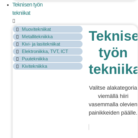
Teknisen työn
tekniikat
Muovitekniikat
Teknis
Metallitekniikka
Kivi- ja lasitekniikat
työn
Elektroniikka, TVT, ICT
Puutekniikka
tekniik
Kivitekniikka
Valitse alakategoria
viemällä hiiri
vasemmalla olevien
painikkeiden päälle.