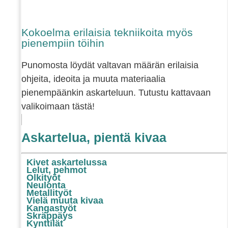
Kokoelma erilaisia tekniikoita myös
pienempiin töihin
Punomosta löydät valtavan määrän erilaisia
ohjeita, ideoita ja muuta materiaalia
pienempäänkin askarteluun. Tutustu kattavaan
valikoimaan tästä!
Askartelua, pientä kivaa
Kivet askartelussa
Lelut, pehmot
Olkityöt
Neulonta
Metallityöt
Vielä muuta kivaa
Kangastyöt
Skräppäys
Kynttilät