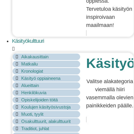
oppiessa.
Tervetuloa käsityön
inspiroivaan
maailmaan!
Käsityökulttuuri
Aikakausittain
Käsityö
Matkailu
Kronologiat
Käsityö oppiaineena
Valitse alakategoria
Alueittain
viemällä hiiri
Henkilökuvia
vasemmalla olevien
Opiskelijoiden töitä
painikkeiden päälle.
Koulujen käsityösivustoja
Muoti, tyylit
Osakulttuurit, alakulttuurit
Traditiot, juhlat