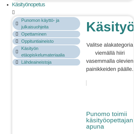
Käsityönopetus
Punomon käyttö- ja
Käsity
julkaisuohjeita
Opettaminen
Oppituntiaineisto
Valitse alakategoria
Käsityön
viemällä hiiri
etäopiskelumateriaalia
vasemmalla olevien
Lähdeaineistoja
painikkeiden päälle.
Punomo toimii
käsityöopettajan
apuna