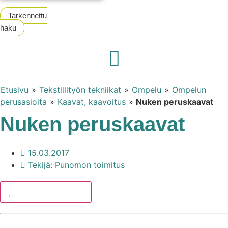
Tarkennettu
haku
Etusivu
»
Tekstiilityön tekniikat
»
Ompelu
»
Ompelun
perusasioita
»
Kaavat, kaavoitus
»
Nuken peruskaavat
Nuken peruskaavat
15.03.2017
Tekijä:
Punomon toimitus
Lisää suosikkeihin