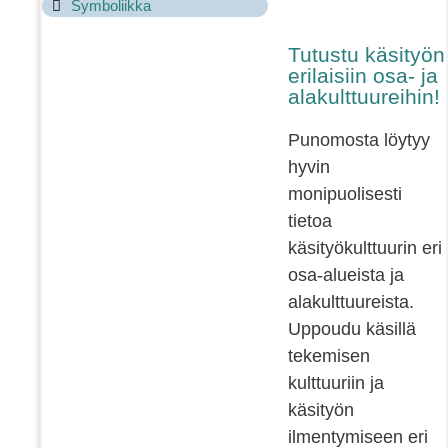
Symboliikka
Tutustu käsityön
erilaisiin osa- ja
alakulttuureihin!
Punomosta löytyy
hyvin
monipuolisesti
tietoa
käsityökulttuurin eri
osa-alueista ja
alakulttuureista.
Uppoudu käsillä
tekemisen
kulttuuriin ja
käsityön
ilmentymiseen eri