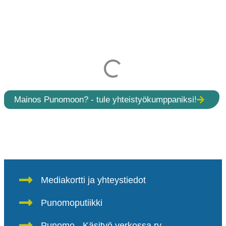
Mainos Punomoon? - tule yhteistyökumppaniksi!
Mediakortti ja yhteystiedot
Punomoputiikki
Punomo - Käsityö verkossa ry