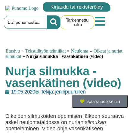
Kirjaudu tai rekisteröidy
Tarkennettu
haku
Etusivu
»
Tekstiilityön tekniikat
»
Neulonta
»
Oikeat ja nurjat
silmukat
»
Nurja silmukka - vasenkätinen (video)
Nurja silmukka -
vasenkätinen (video)
19.05.2020
Tekijä:
jennipuurunen
Lisää suosikkeihin
Oikeiden silmukoiden oppimisen jälkeen seuraava
askel neulontataidossa on nurjan
silmukan
opetteleminen. Video-ohje vasenkätiseen