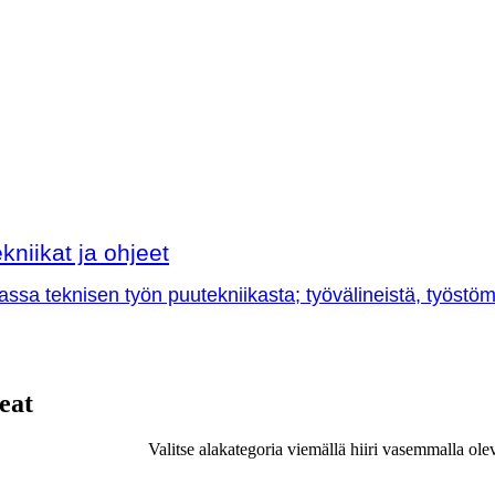
kniikat ja ohjeet
sa teknisen työn puutekniikasta; työvälineistä, työstöme
eat
Valitse alakategoria viemällä hiiri vasemmalla ole