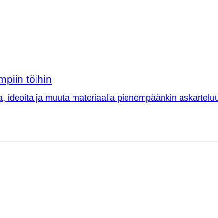
mpiin töihin
a, ideoita ja muuta materiaalia pienempäänkin askarteluu