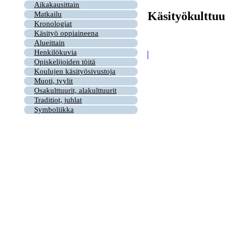
Aikakausittain
Käsityökulttuu
Matkailu
Kronologiat
Käsityö oppiaineena
Alueittain
Henkilökuvia
Opiskelijoiden töitä
Koulujen käsityösivustoja
Muoti, tyylit
Osakulttuurit, alakulttuurit
Traditiot, juhlat
Symboliikka