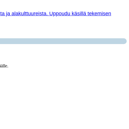
sta ja alakulttuureista. Uppoudu käsillä tekemisen
älle.