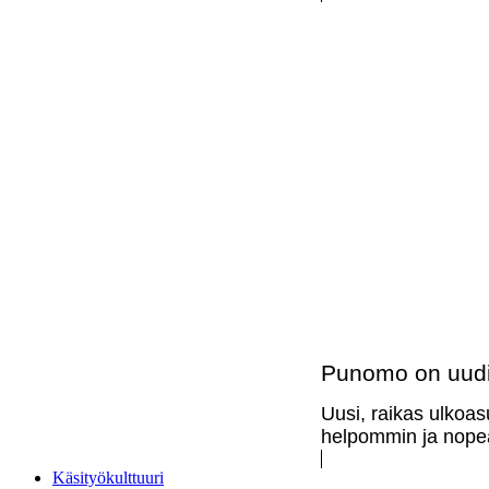
Punomo on uudi
Uusi, raikas ulkoas
helpommin ja nopea
Käsityökulttuuri