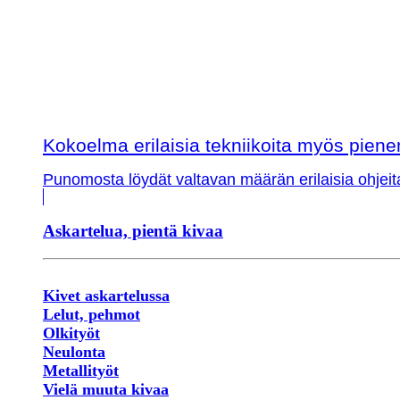
Kokoelma erilaisia tekniikoita myös piene
Punomosta löydät valtavan määrän erilaisia ohjeit
Askartelua, pientä kivaa
Kivet askartelussa
Lelut, pehmot
Olkityöt
Neulonta
Metallityöt
Vielä muuta kivaa