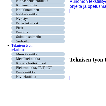
Kinnasneulatekniikka
Punomon tekstiility
Koneneulonta
ohjeita ja opetusma
Koukkuaminen
Nahkatekniikat
Nypläys
Paperitekniikat
Pitsit
Punonta
Solmut, solmeilu
Verhoilu
Teknisen työn
tekniikat
Muovitekniikat
Teknisen työn 
Metallitekniikka
Kivi- ja lasitekniikat
Elektroniikka, TVT, ICT
Puutekniikka
Kivitekniikka