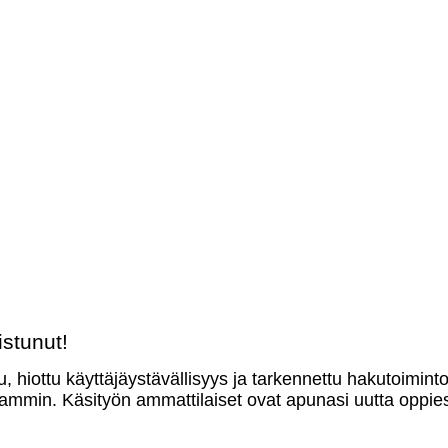
stunut!
u, hiottu käyttäjäystävällisyys ja tarkennettu hakutoimint
mmin. Käsityön ammattilaiset ovat apunasi uutta oppies