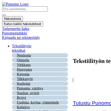
Mene
sisältöön
Search
...
Hakutulosta
Katso kaikki hakutulokset
Tarkennettu haku
Punomoputiikki
Kirjaudu tai rekisteröidy
Tekstiilityön
tekniikat
Neulonta
Tekstiilityön t
Ompelu
Virkkaus
Huovutus
Kirjonta
Tilkkutyöt
Kudonta
Painanta, värjäys
Nauhat, nyörit
Ryijyt
Tutustu Punomon
Uudista, korjaa, viimeistele
Kehräys