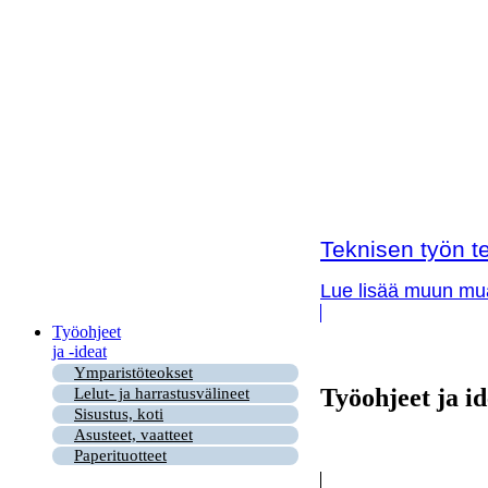
Teknisen työn te
Lue lisää muun muas
Työohjeet
ja -ideat
Ymparistöteokset
Työohjeet ja id
Lelut- ja harrastusvälineet
Sisustus, koti
Asusteet, vaatteet
Paperituotteet