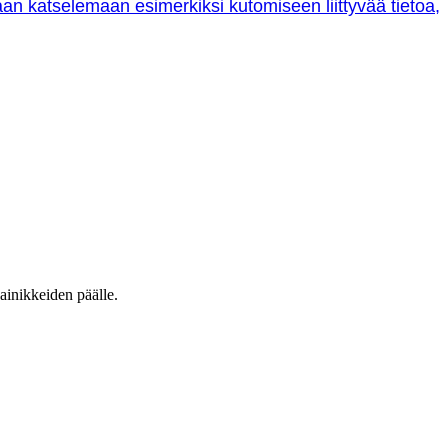
oraan katselemaan esimerkiksi kutomiseen liittyvää tietoa,
ainikkeiden päälle.