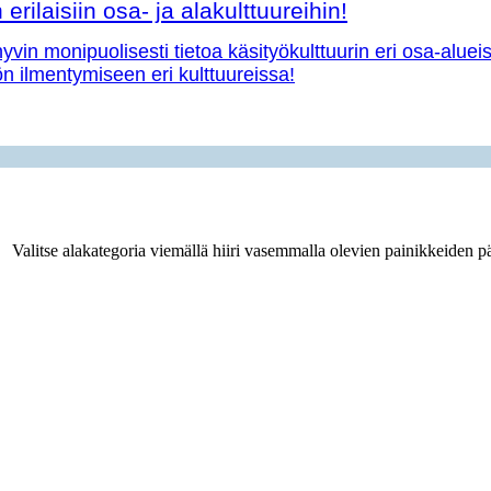
erilaisiin osa- ja alakulttuureihin!
vin monipuolisesti tietoa käsityökulttuurin eri osa-aluei
yön ilmentymiseen eri kulttuureissa!
Valitse alakategoria viemällä hiiri vasemmalla olevien painikkeiden pä