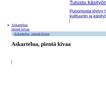
Tutustu käsityön 
Punomosta löytyy hy
kulttuuriin ja käsit
Askartelua,
pientä kivaa
Askartelua, pientä kivaa
Askartelua, pientä kivaa