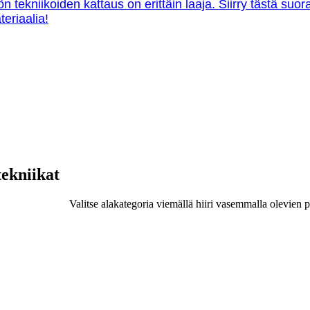
ön tekniikoiden kattaus on erittäin laaja. Siirry tästä su
teriaalia!
tekniikat
Valitse alakategoria viemällä hiiri vasemmalla olevien p