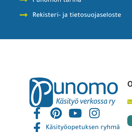
Punomon tarina
Rekisteri- ja tietosuojaseloste
O
Käsityöopetuksen ryhmä