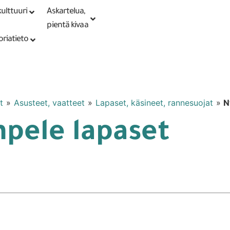
ulttuuri
Askartelua,
Kirjaudu tai
Punomoputiikki
rekisteröidy
pientä kivaa
oriatieto
t
»
Asusteet, vaatteet
»
Lapaset, käsineet, rannesuojat
»
N
mpele lapaset