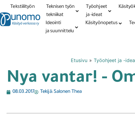
Tekstiilityön
Teknisen työn
Työohjeet
Käsityök
Tarkennettu
haku
tekniikat
tekniikat
ja -ideat
Ideointi
Käsityönopetus
Te
ja suunnittelu
Etusivu
»
Työohjeet ja -idea
Nya vantar! - O
08.03.2017
Tekijä:
Salonen Thea