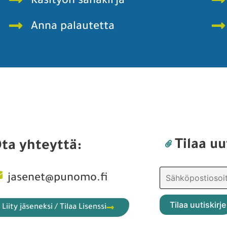
Käsityön sanakirja
Anna palautetta
Tilaa uu
ta yhteyttä:
jasenet@punomo.fi
Liity jäseneksi / Tilaa Lisenssi