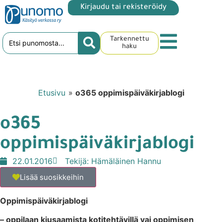
Kirjaudu tai rekisteröidy
Tarkennettu
haku
Etusivu
»
o365 oppimispäiväkirjablogi
o365
oppimispäiväkirjablogi
22.01.2016
Tekijä:
Hämäläinen Hannu
Lisää suosikkeihin
Oppimispäiväkirjablogi
– oppilaan kiusaamista kotitehtävillä vai oppimisen