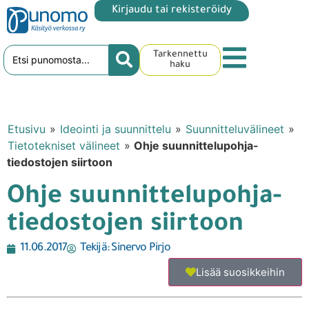
Kirjaudu tai rekisteröidy
Tarkennettu
haku
Etusivu
»
Ideointi ja suunnittelu
»
Suunnitteluvälineet
»
Tietotekniset välineet
»
Ohje suunnittelupohja-
tiedostojen siirtoon
Ohje suunnittelupohja-
tiedostojen siirtoon
11.06.2017
Tekijä:
Sinervo Pirjo
Lisää suosikkeihin