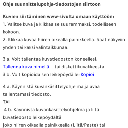
Ohje suunnittelupohja-tiedostojen siirtoon
Kuvien siirtäminen www-sivulta omaan käyttöön:
1. Valitse kuva ja klikkaa se suuremmaksi, todelliseen
kokoon.
2. Klikkaa kuvaa hiiren oikealla painikkeella. Saat näkyviin
yhden tai kaksi valintaikkunaa.
3 a. Voit tallentaa kuvatiedoston koneellesi:
Tallenna kuva nimellä...
tai diskettikuvakkeesta.
3 b. Voit kopioida sen leikepöydälle:
Kopioi
4 a. Käynnistä kuvankäsittelyohjelma ja avaa
tallentamasi tiedosto.
TAI
4 b. Käynnistä kuvankäsittelyohjelma ja liitä
kuvatiedosto leikepöydältä
joko hiiren oikealla painikkeella (Liitä/Paste) tai