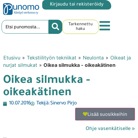
Kirjaudu tai rekisteröidy
Tarkennettu
haku
Etusivu
»
Tekstiilityön tekniikat
»
Neulonta
»
Oikeat ja
nurjat silmukat
»
Oikea silmukka - oikeakätinen
Oikea silmukka -
oikeakätinen
10.07.2016
Tekijä:
Sinervo Pirjo
Lisää suosikkeihin
Ohje vasenkätiselle »