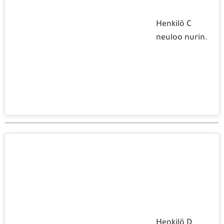
Henkilö C
neuloo nurin.
Henkilö D