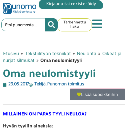
Kirjaudu tai rekisteröidy
Tarkennettu
haku
Etusivu
»
Tekstiilityön tekniikat
»
Neulonta
»
Oikeat ja
nurjat silmukat
»
Oma neulomistyyli
Oma neulomistyyli
29.05.2017
Tekijä:
Punomon toimitus
Lisää suosikkeihin
MILLAINEN ON PARAS TYYLI NEULOA?
Hyvän tyyliin aineksia: