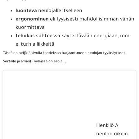
luonteva
neulojalle itselleen
ergonominen
eli fyysisesti mahdollisimman vähän
kuormittava
tehokas
suhteessa käytettävään energiaan, mm.
ei turhia liikkeitä
Tässä on neljällä sivulla kahdeksan harjaantuneen neulojan tyylinäytteet.
Vertaile ja arvioi! Tyyleissä on eroja...
Henkilö A
neuloo oikein.