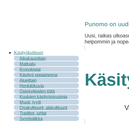
Punomo on uudi
Uusi, raikas ulkoas
helpommin ja nopea
Käsityökulttuuri
Aikakausittain
Matkailu
Kronologiat
Käsit
Käsityö oppiaineena
Alueittain
Henkilökuvia
Opiskelijoiden töitä
Koulujen käsityösivustoja
Muoti, tyylit
V
Osakulttuurit, alakulttuurit
Traditiot, juhlat
Symboliikka