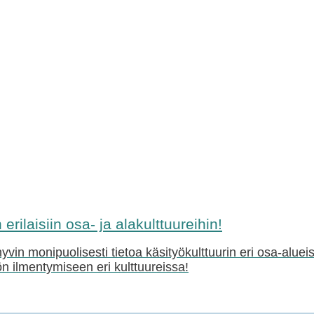
erilaisiin osa- ja alakulttuureihin!
vin monipuolisesti tietoa käsityökulttuurin eri osa-aluei
yön ilmentymiseen eri kulttuureissa!