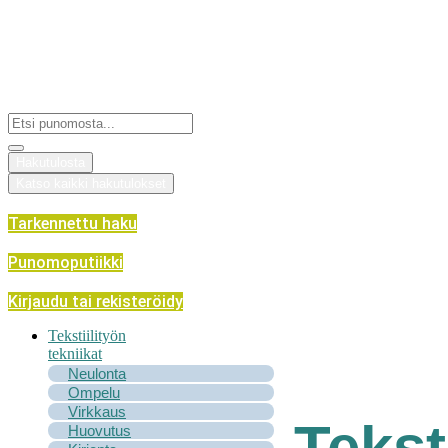
Mene
sisältöön
Search
...
Hakutulosta
Katso kaikki hakutulokset
Tarkennettu haku
Punomoputiikki
Kirjaudu tai rekisteröidy
Tekstiilityön
tekniikat
Neulonta
Ompelu
Virkkaus
Tekst
Huovutus