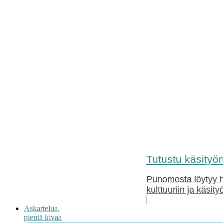
Tutustu käsityön 
Punomosta löytyy hy
kulttuuriin ja käsit
Askartelua,
pientä kivaa