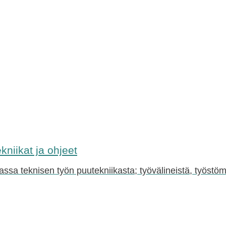
kniikat ja ohjeet
sa teknisen työn puutekniikasta; työvälineistä, työstöme