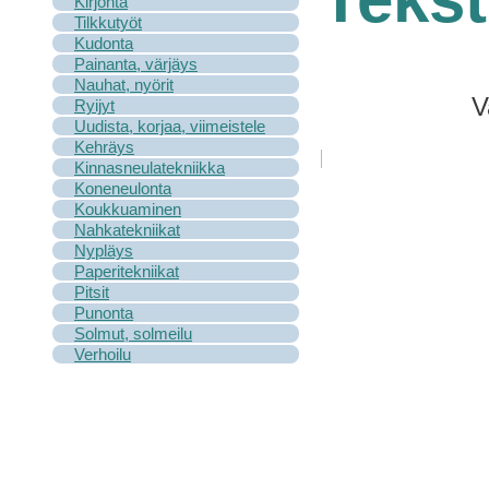
Kirjonta
Tilkkutyöt
Kudonta
Painanta, värjäys
Nauhat, nyörit
V
Ryijyt
Uudista, korjaa, viimeistele
Kehräys
Kinnasneulatekniikka
Koneneulonta
Koukkuaminen
Nahkatekniikat
Nypläys
Paperitekniikat
Pitsit
Punonta
Solmut, solmeilu
Verhoilu