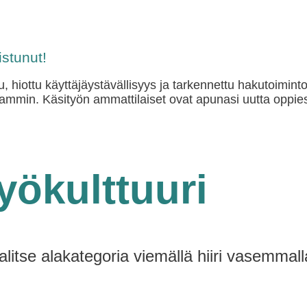
stunut!
u, hiottu käyttäjäystävällisyys ja tarkennettu hakutoimint
mmin. Käsityön ammattilaiset ovat apunasi uutta oppies
yökulttuuri
alitse alakategoria viemällä hiiri vasemmall