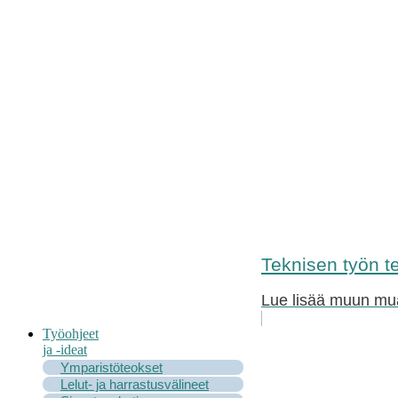
Teknisen työn te
Lue lisää muun muas
Työohjeet
ja -ideat
Ymparistöteokset
Lelut- ja harrastusvälineet