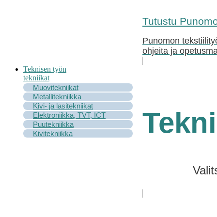
Tutustu Punomon
Punomon tekstiility
ohjeita ja opetusma
Teknisen työn
tekniikat
Muovitekniikat
Metallitekniikka
Kivi- ja lasitekniikat
Tekni
Elektroniikka, TVT, ICT
Puutekniikka
Kivitekniikka
Vali