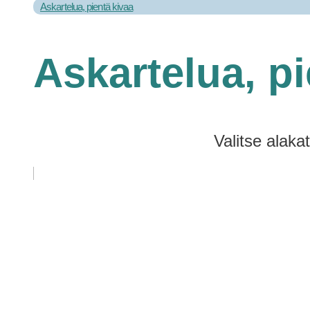
Askartelua, pientä kivaa
Askartelua, pi
Valitse alaka