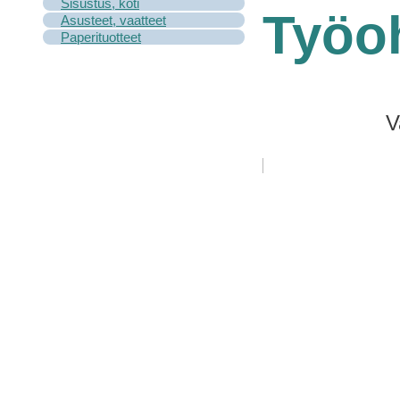
Sisustus, koti
Työoh
Asusteet, vaatteet
Paperituotteet
V