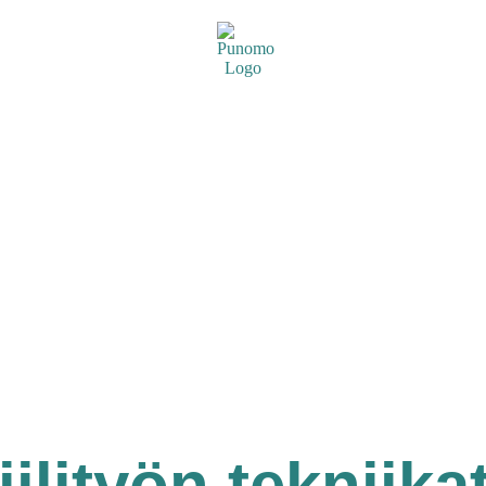
iilityön tekniika