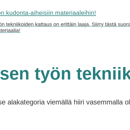
 kudonta-aiheisiin materiaaleihin!
ön tekniikoiden kattaus on erittäin laaja. Siirry tästä su
teriaalia!
sen työn teknii
tse alakategoria viemällä hiiri vasemmalla o