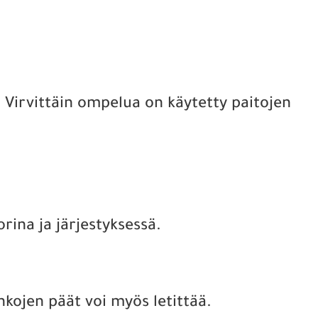
ä. Virvittäin ompelua on käytetty paitojen
orina ja järjestyksessä.
ankojen päät voi myös letittää.