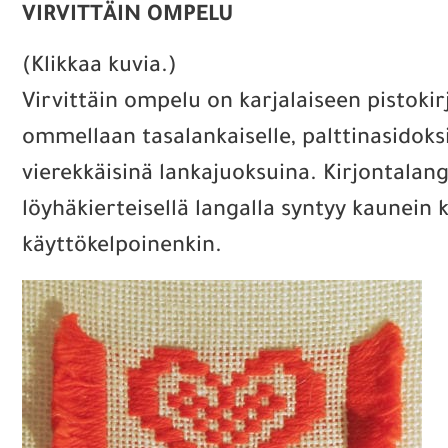
VIRVITTÄIN OMPELU
(Klikkaa kuvia.)
Virvittäin ompelu on karjalaiseen pistokir
ommellaan tasalankaiselle, palttinasidoks
vierekkäisinä lankajuoksuina. Kirjontala
löyhäkierteisellä langalla syntyy kaunein 
käyttökelpoinenkin.