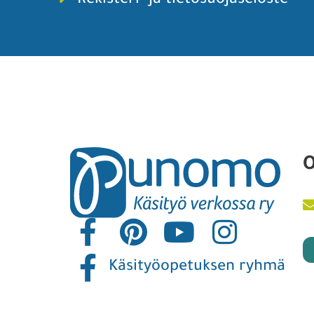
Rekisteri- ja tietosuojaseloste
O
Käsityöopetuksen ryhmä