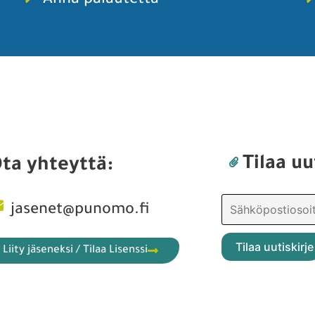
Anna palautetta
Tilaa uu
ta yhteyttä:
jasenet@punomo.fi
Liity jäseneksi / Tilaa Lisenssi