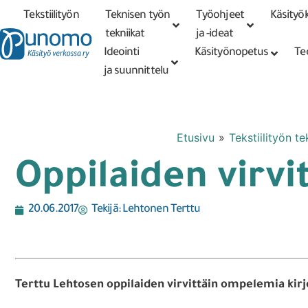
Tekstiilityön
Teknisen työn
Työohjeet
Käsityök
Tarkennettu
haku
tekniikat
tekniikat
ja -ideat
Ideointi
Käsityönopetus
Te
ja suunnittelu
Etusivu
»
Tekstiilityön te
Oppilaiden virvi
20.06.2017
Tekijä:
Lehtonen Terttu
Terttu Lehtosen oppilaiden virvittäin ompelemia kirj