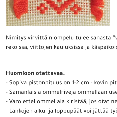
Nimitys virvittäin ompelu tulee sanasta ”vi
rekoissa, viittojen kauluksissa ja käspaik
Huomioon otettavaa:
- Sopiva pistonpituus on 1-2 cm - kovin pit
- Samanlaisia ommelrivejä ommellaan usein 
- Varo ettei ommel ala kiristää, jos otat 
- Lankojen alku- ja loppupäät voi jättää ty