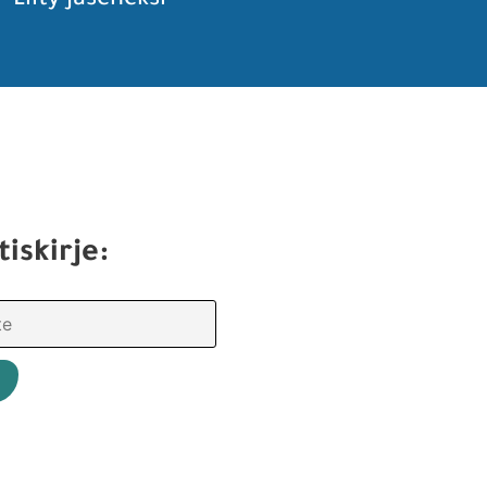
Liity jäseneksi
tiskirje: