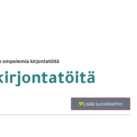
in ompelemia kirjontatöitä
irjontatöitä
Lisää suosikkeihin