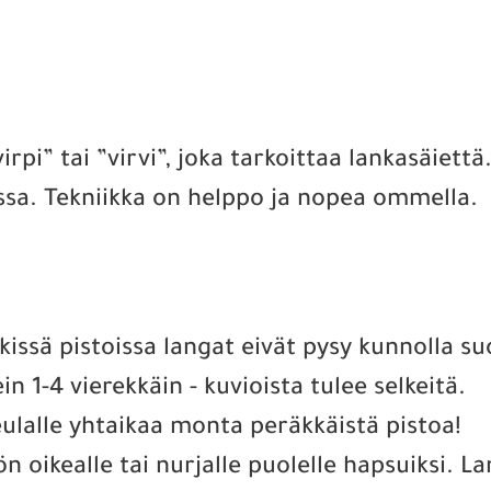
rpi” tai ”virvi”, joka tarkoittaa lankasäiett
oissa. Tekniikka on helppo ja nopea ommella.
kissä pistoissa langat eivät pysy kunnolla su
1-4 vierekkäin - kuvioista tulee selkeitä.
neulalle yhtaikaa monta peräkkäistä pistoa!
ön oikealle tai nurjalle puolelle hapsuiksi. L