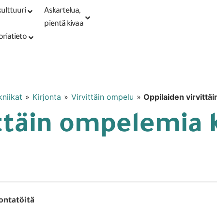
ulttuuri
Askartelua,
Kirjaudu tai
Punomoputiikki
rekisteröidy
pientä kivaa
oriatieto
kniikat
»
Kirjonta
»
Virvittäin ompelu
»
Oppilaiden virvittä
ttäin ompelemia k
ontatöitä