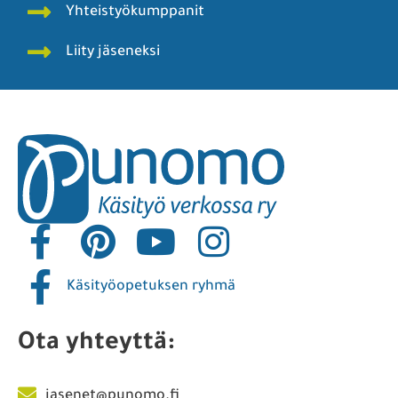
Yhteistyökumppanit
Liity jäseneksi
Käsityöopetuksen ryhmä
Ota yhteyttä:
jasenet@punomo.fi