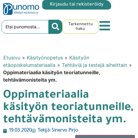
Kirjaudu tai rekisteröidy
Tarkennettu
haku
Etusivu
»
Käsityönopetus
»
Käsityön
etäopiskelumateriaalia
»
Tehtäviä ja testejä aiheittain
»
Oppimateriaalia käsityön teoriatunneille,
tehtävämonisteita ym.
Oppimateriaalia
käsityön teoriatunneille,
tehtävämonisteita ym.
19.03.2020
Tekijä:
Sinervo Pirjo