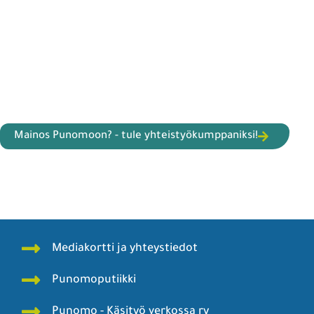
Mainos Punomoon? - tule yhteistyökumppaniksi!
Mediakortti ja yhteystiedot
Punomoputiikki
Punomo - Käsityö verkossa ry