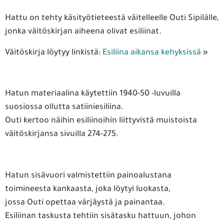
Hattu on tehty käsityötieteestä väitelleelle Outi Sipilälle,
jonka väitöskirjan aiheena olivat esiliinat.
Väitöskirja löytyy linkistä:
Esiliina aikansa kehyksissä
»
Hatun materiaalina käytettiin 1940-50 -luvuilla
suosiossa ollutta satiiniesiliina.
Outi kertoo näihin esiliinoihin liittyvistä muistoista
väitöskirjansa sivuilla 274-275.
Hatun sisävuori valmistettiin painoalustana
toimineesta kankaasta, joka löytyi luokasta,
jossa Outi opettaa värjäystä ja painantaa.
Esiliinan taskusta tehtiin sisätasku hattuun, johon