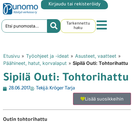
Kirjaudu tai rekisteröidy
Tarkennettu
haku
Etusivu
»
Työohjeet ja -ideat
»
Asusteet, vaatteet
»
Päähineet, hatut, korvalaput
»
Sipilä Outi: Tohtorihattu
Sipilä Outi: Tohtorihattu
28.06.2017
Tekijä:
Kröger Tarja
Lisää suosikkeihin
Outin tohtorihattu