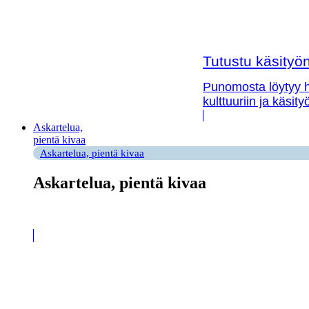
Tutustu käsityön 
Punomosta löytyy hy
kulttuuriin ja käsit
Askartelua,
pientä kivaa
Askartelua, pientä kivaa
Askartelua, pientä kivaa