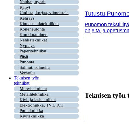
Nauhat, nyörit
Ryijyt
Tutustu Punomon
Uudista, korjaa, viimeistele
Kehräys
Kinnasneulatekniikka
Punomon tekstiility
Koneneulonta
ohjeita ja opetusma
Koukkuaminen
Nahkatekniikat
Nypläys
Paperitekniikat
Pitsit
Punonta
Solmut, solmeilu
Verhoilu
Teknisen työn
tekniikat
Muovitekniikat
Teknisen työn 
Metallitekniikka
Kivi- ja lasitekniikat
Elektroniikka, TVT, ICT
Puutekniikka
Kivitekniikka