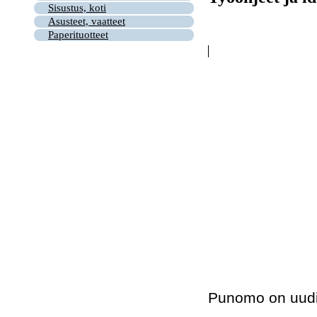
Sisustus, koti
Asusteet, vaatteet
Paperituotteet
Punomo on uudi