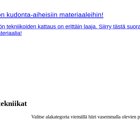
 kudonta-aiheisiin materiaaleihin!
ön tekniikoiden kattaus on erittäin laaja. Siirry tästä su
teriaalia!
tekniikat
Valitse alakategoria viemällä hiiri vasemmalla olevien p