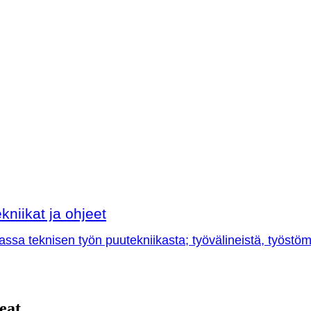
kniikat ja ohjeet
sa teknisen työn puutekniikasta; työvälineistä, työstöme
eat