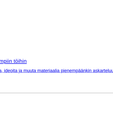
mpiin töihin
a, ideoita ja muuta materiaalia pienempäänkin askarteluu