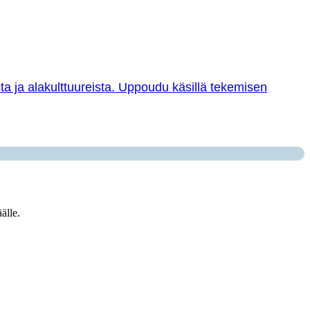
sta ja alakulttuureista. Uppoudu käsillä tekemisen
älle.