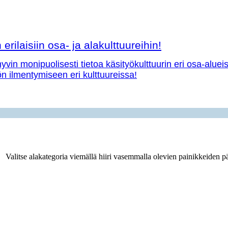
erilaisiin osa- ja alakulttuureihin!
vin monipuolisesti tietoa käsityökulttuurin eri osa-aluei
yön ilmentymiseen eri kulttuureissa!
Valitse alakategoria viemällä hiiri vasemmalla olevien painikkeiden pä