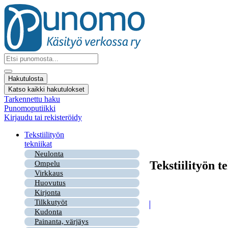
Mene
sisältöön
Search
...
Hakutulosta
Katso kaikki hakutulokset
Tarkennettu haku
Punomoputiikki
Kirjaudu tai rekisteröidy
Tekstiilityön
tekniikat
Neulonta
Tekstiilityön t
Ompelu
Virkkaus
Huovutus
Kirjonta
Tilkkutyöt
Kudonta
Painanta, värjäys