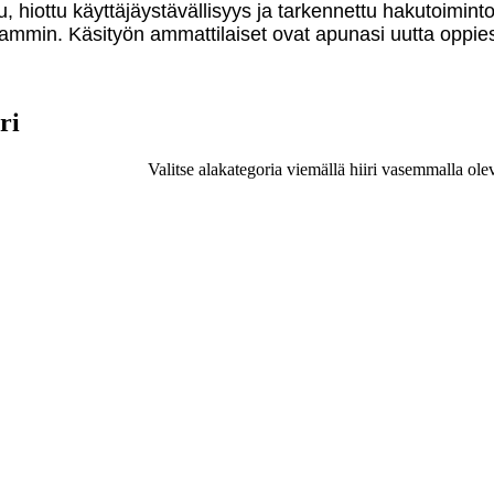
u, hiottu käyttäjäystävällisyys ja tarkennettu hakutoimint
mmin. Käsityön ammattilaiset ovat apunasi uutta oppies
ri
Valitse alakategoria viemällä hiiri vasemmalla ole