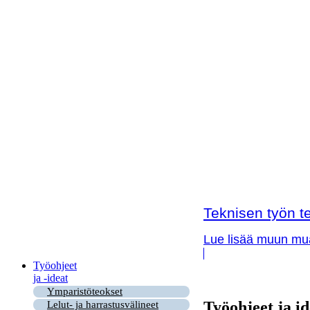
Teknisen työn te
Lue lisää muun muas
Työohjeet
ja -ideat
Ymparistöteokset
Työohjeet ja id
Lelut- ja harrastusvälineet