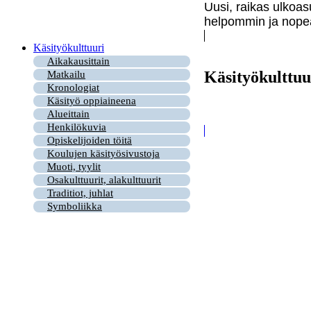
Uusi, raikas ulkoas
helpommin ja nopea
Käsityökulttuuri
Aikakausittain
Käsityökulttuu
Matkailu
Kronologiat
Käsityö oppiaineena
Alueittain
Henkilökuvia
Opiskelijoiden töitä
Koulujen käsityösivustoja
Muoti, tyylit
Osakulttuurit, alakulttuurit
Traditiot, juhlat
Symboliikka