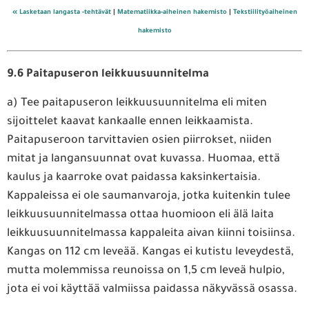
« Lasketaan langasta -tehtävät
|
Matematiikka-aiheinen hakemisto
|
Tekstiilityöaiheinen
hakemisto
9.6 Paitapuseron leikkuusuunnitelma
a) Tee paitapuseron leikkuusuunnitelma eli miten
sijoittelet kaavat kankaalle ennen leikkaamista.
Paitapuseroon tarvittavien osien piirrokset, niiden
mitat ja langansuunnat ovat kuvassa. Huomaa, että
kaulus ja kaarroke ovat paidassa kaksinkertaisia.
Kappaleissa ei ole saumanvaroja, jotka kuitenkin tulee
leikkuusuunnitelmassa ottaa huomioon eli älä laita
leikkuusuunnitelmassa kappaleita aivan kiinni toisiinsa.
Kangas on 112 cm leveää. Kangas ei kutistu leveydestä,
mutta molemmissa reunoissa on 1,5 cm leveä hulpio,
jota ei voi käyttää valmiissa paidassa näkyvässä osassa.