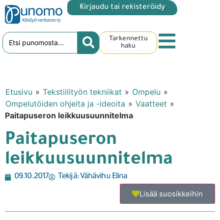
Kirjaudu tai rekisteröidy
Tarkennettu
haku
Etusivu
»
Tekstiilityön tekniikat
»
Ompelu
»
Ompelutöiden ohjeita ja -ideoita
»
Vaatteet
»
Paitapuseron leikkuusuunnitelma
Paitapuseron
leikkuusuunnitelma
09.10.2017
Tekijä:
Vähävihu Elina
Lisää suosikkeihin