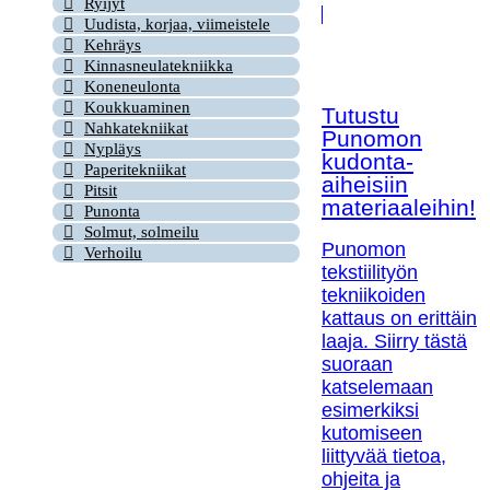
Ryijyt
Uudista, korjaa, viimeistele
Kehräys
Kinnasneulatekniikka
Koneneulonta
Koukkuaminen
Tutustu
Nahkatekniikat
Punomon
Nypläys
kudonta-
Paperitekniikat
aiheisiin
Pitsit
materiaaleihin!
Punonta
Solmut, solmeilu
Punomon
Verhoilu
tekstiilityön
tekniikoiden
kattaus on erittäin
laaja. Siirry tästä
suoraan
katselemaan
esimerkiksi
kutomiseen
liittyvää tietoa,
ohjeita ja