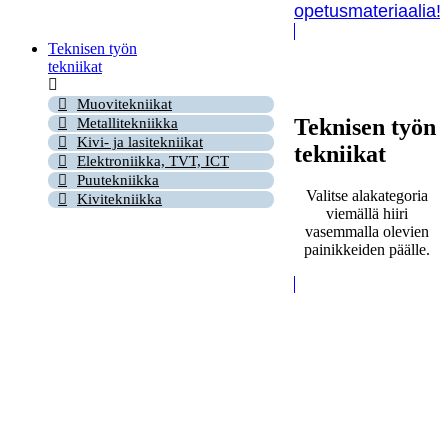
opetusmateriaalia!
Teknisen työn
tekniikat
Muovitekniikat
Teknisen työn
Metallitekniikka
Kivi- ja lasitekniikat
tekniikat
Elektroniikka, TVT, ICT
Puutekniikka
Valitse alakategoria
Kivitekniikka
viemällä hiiri
vasemmalla olevien
painikkeiden päälle.