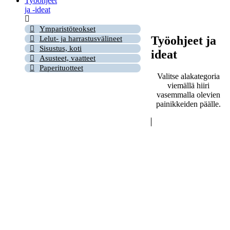
Työohjeet
ja -ideat
Ymparistöteokset
Työohjeet ja
Lelut- ja harrastusvälineet
Sisustus, koti
ideat
Asusteet, vaatteet
Paperituotteet
Valitse alakategoria
viemällä hiiri
vasemmalla olevien
painikkeiden päälle.