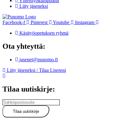
Yhteistyökumppanit
Liity jäseneksi
Facebook-f
Pinterest
Youtube
Instagram
Käsityöopetuksen ryhmä
Ota yhteyttä:
jasenet@punomo.fi
Liity jäseneksi / Tilaa Lisenssi
Tilaa uutiskirje: