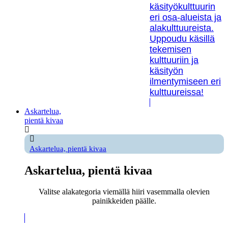
käsityökulttuurin
eri osa-alueista ja
alakulttuureista.
Uppoudu käsillä
tekemisen
kulttuuriin ja
käsityön
ilmentymiseen eri
kulttuureissa!
Askartelua,
pientä kivaa
Askartelua, pientä kivaa
Askartelua, pientä kivaa
Valitse alakategoria viemällä hiiri vasemmalla olevien
painikkeiden päälle.