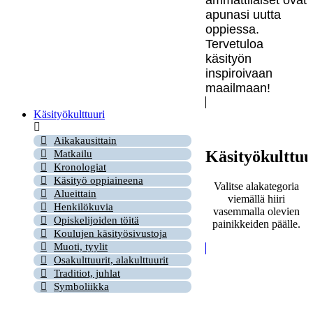
apunasi uutta
oppiessa.
Tervetuloa
käsityön
inspiroivaan
maailmaan!
Käsityökulttuuri
Aikakausittain
Käsityökulttuu
Matkailu
Kronologiat
Käsityö oppiaineena
Valitse alakategoria
Alueittain
viemällä hiiri
Henkilökuvia
vasemmalla olevien
Opiskelijoiden töitä
painikkeiden päälle.
Koulujen käsityösivustoja
Muoti, tyylit
Osakulttuurit, alakulttuurit
Traditiot, juhlat
Symboliikka