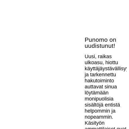
Punomo on
uudistunut!
Uusi, raikas
ulkoasu, hiottu
käyttäjäystävällisy
ja tarkennettu
hakutoiminto
auttavat sinua
löytämään
monipuolisia
sisältöjä entistä
helpommin ja
nopeammin.
Käsityön
ammattilaiset ovat