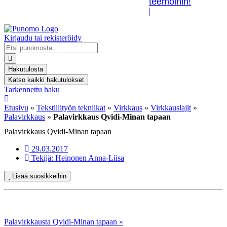
teemoihin!
Kirjaudu tai rekisteröidy
Search
...
Hakutulosta
Katso kaikki hakutulokset
Tarkennettu haku
Etusivu
»
Tekstiilityön tekniikat
»
Virkkaus
»
Virkkauslajit
»
Palavirkkaus
»
Palavirkkaus Qvidi-Minan tapaan
Palavirkkaus Qvidi-Minan tapaan
29.03.2017
Tekijä:
Heinonen Anna-Liisa
Lisää suosikkeihin
Palavirkkausta Qvidi-Minan tapaan »