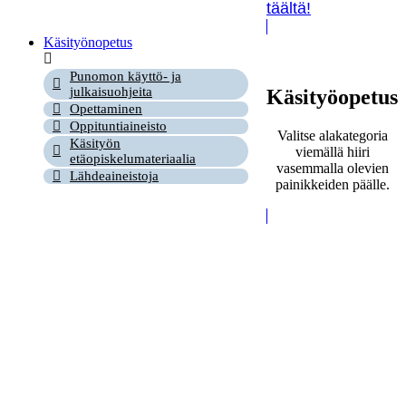
täältä!
Käsityönopetus
Punomon käyttö- ja
julkaisuohjeita
Käsityöopetus
Opettaminen
Oppituntiaineisto
Valitse alakategoria
Käsityön
viemällä hiiri
etäopiskelumateriaalia
vasemmalla olevien
Lähdeaineistoja
painikkeiden päälle.