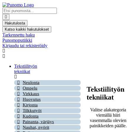
Mene
sisältöön
Search
...
Hakutulosta
Katso kaikki hakutulokset
Tarkennettu haku
Punomoputiikki
Kirjaudu tai rekisteröidy
Tekstiilityön
tekniikat
Neulonta
Tekstiilityön
Ompelu
Virkkaus
tekniikat
Huovutus
Kirjonta
Valitse alakategoria
Tilkkutyöt
viemällä hiiri
Kudonta
vasemmalla olevien
Painanta, värjäys
painikkeiden päälle.
Nauhat, nyörit