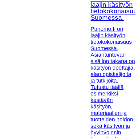
laajin käsityön
tietokokonaisuu
Suomessa.
Punomo.fi on
laajin käsityön
tietokokonaisuus
Suomessa.
Asiantuntevan
sisällön takana on
käsityön opettajia,
alan opiskelijoita
ja tutkijoita.
Tutustu täällä
esimerkiksi
kestävän
käsityön,
materiaalien ja
tuotteiden hoidon
sekä käsityön ja
hyvinvoinnin