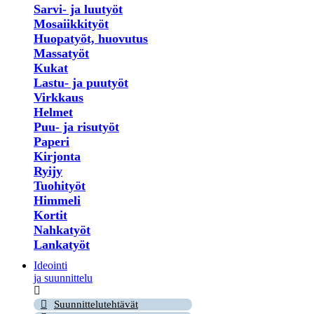
Sarvi- ja luutyöt
Mosaiikkityöt
Huopatyöt, huovutus
Massatyöt
Kukat
Lastu- ja puutyöt
Virkkaus
Helmet
Puu- ja risutyöt
Paperi
Kirjonta
Ryijy
Tuohityöt
Himmeli
Kortit
Nahkatyöt
Lankatyöt
Ideointi
ja suunnittelu
Suunnittelutehtävät