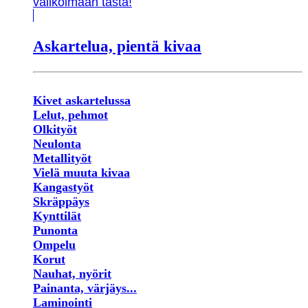
valikoimaan tästä!
Askartelua, pientä kivaa
Kivet askartelussa
Lelut, pehmot
Olkityöt
Neulonta
Metallityöt
Vielä muuta kivaa
Kangastyöt
Skräppäys
Kynttilät
Punonta
Ompelu
Korut
Nauhat, nyörit
Painanta, värjäys...
Laminointi