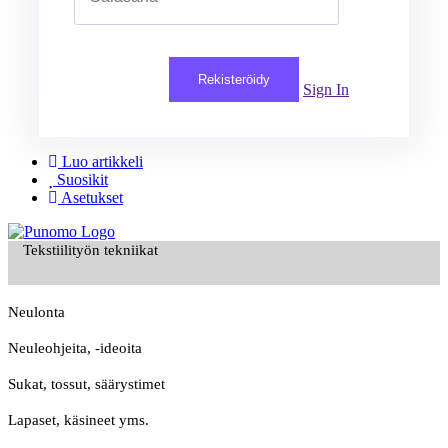
Rekisteröidy
Sign In
Luo artikkeli
Suosikit
Asetukset
Tekstiilityön tekniikat
Neulonta
Neuleohjeita, -ideoita
Sukat, tossut, säärystimet
Lapaset, käsineet yms.