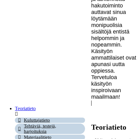
hakutoiminto
auttavat sinua
löytämään
monipuolisia
sisältöjä entistä
helpommin ja
nopeammin.
Käsityön
ammattilaiset ovat
apunasi uutta
oppiessa.
Tervetuloa
käsityön
inspiroivaan
maailmaan!
Teoriatieto
Kuluttajatieto
Teoriatieto
Tehtäviä, testejä,
harjoituksia
Materiaalitieto