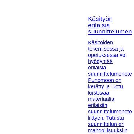
Käsityön
erilaisia
suunnittelumen
Käsitöiden
tekemisessä ja
opetuksessa voi
hyödyntää
erilaisia
suunnittelumenetel
Punomoon on
kerätty ja luotu
loistavaa
materiaalia
erilaisiin
suunnittelumenetel
liittyen. Tutustu
suunnittelun eri
mahdollisuuksiin