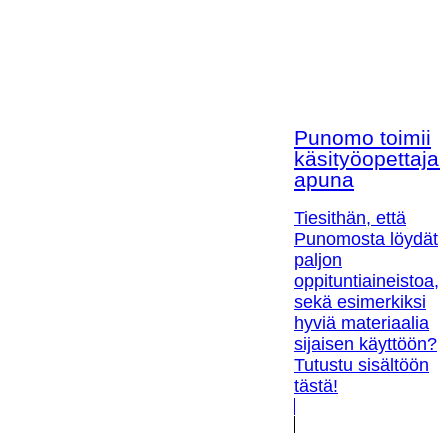
Punomo toimii
käsityöopettaja
apuna
Tiesithän, että
Punomosta löydät
paljon
oppituntiaineistoa,
sekä esimerkiksi
hyviä materiaalia
sijaisen käyttöön?
Tutustu sisältöön
tästä!