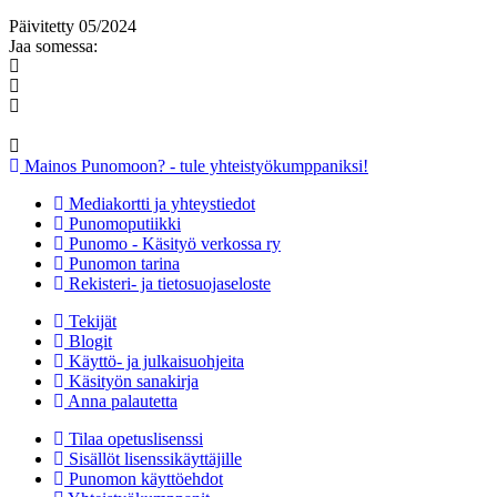
Päivitetty 05/2024
Jaa somessa:
Mainos Punomoon? - tule yhteistyökumppaniksi!
Mediakortti ja yhteystiedot
Punomoputiikki
Punomo - Käsityö verkossa ry
Punomon tarina
Rekisteri- ja tietosuojaseloste
Tekijät
Blogit
Käyttö- ja julkaisuohjeita
Käsityön sanakirja
Anna palautetta
Tilaa opetuslisenssi
Sisällöt lisenssikäyttäjille
Punomon käyttöehdot