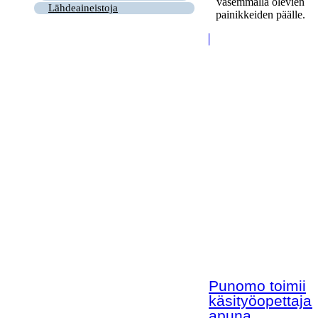
vasemmalla olevien
Lähdeaineistoja
painikkeiden päälle.
Punomo toimii
käsityöopettaja
apuna