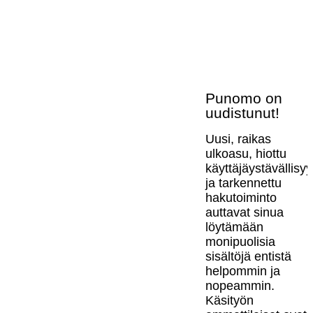
Punomo on
uudistunut!
Uusi, raikas
ulkoasu, hiottu
käyttäjäystävällisy
ja tarkennettu
hakutoiminto
auttavat sinua
löytämään
monipuolisia
sisältöjä entistä
helpommin ja
nopeammin.
Käsityön