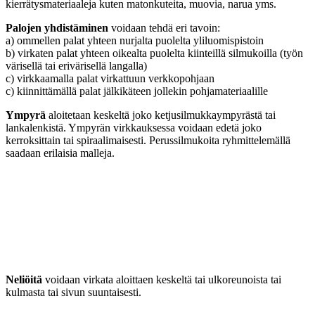
kierrätysmateriaaleja kuten matonkuteita, muovia, narua yms.
Palojen yhdistäminen
voidaan tehdä eri tavoin:
a) ommellen palat yhteen nurjalta puolelta yliluomispistoin
b) virkaten palat yhteen oikealta puolelta kiinteillä silmukoilla (työn
värisellä tai erivärisellä langalla)
c) virkkaamalla palat virkattuun verkkopohjaan
c) kiinnittämällä palat jälkikäteen jollekin pohjamateriaalille
Ympyrä
aloitetaan keskeltä joko ketjusilmukkaympyrästä tai
lankalenkistä. Ympyrän virkkauksessa voidaan edetä joko
kerroksittain tai spiraalimaisesti. Perussilmukoita ryhmittelemällä
saadaan erilaisia malleja.
Neliöitä
voidaan virkata aloittaen keskeltä tai ulkoreunoista tai
kulmasta tai sivun suuntaisesti.