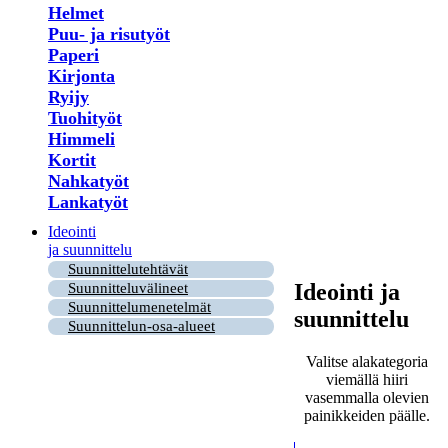
Helmet
Puu- ja risutyöt
Paperi
Kirjonta
Ryijy
Tuohityöt
Himmeli
Kortit
Nahkatyöt
Lankatyöt
Ideointi
ja suunnittelu
Suunnittelutehtävät
Ideointi ja
Suunnitteluvälineet
Suunnittelumenetelmät
suunnittelu
Suunnittelun-osa-alueet
Valitse alakategoria
viemällä hiiri
vasemmalla olevien
painikkeiden päälle.