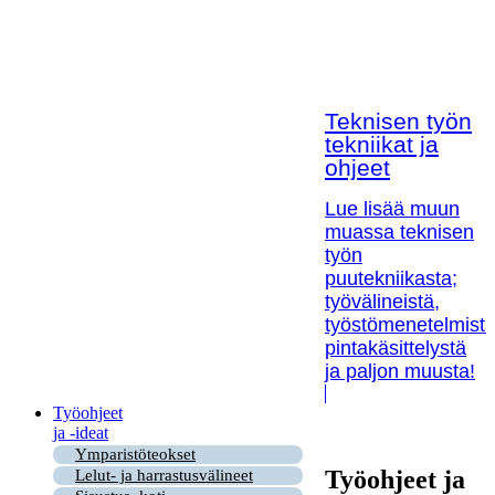
Teknisen työn
tekniikat ja
ohjeet
Lue lisää muun
muassa teknisen
työn
puutekniikasta;
työvälineistä,
työstömenetelmistä
pintakäsittelystä
ja paljon muusta!
Työohjeet
ja -ideat
Ymparistöteokset
Työohjeet ja
Lelut- ja harrastusvälineet