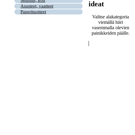
Sisustus, koti
ideat
Asusteet, vaatteet
Paperituotteet
Valitse alakategoria
viemällä hiiri
vasemmalla olevien
painikkeiden päälle.