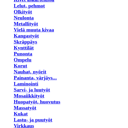
Lelut, pehmot
Olkityöt
Neulonta
Metallityöt
Vielä muuta kivaa
Kangastyöt
Skräppäys
Kynttilät
Punonta
Ompelu
Korut
Nauhat, nyörit
Painanta, värjäys...
Laminointi
Sarvi- ja luutyöt
Mosaiikkityöt
Huopatyöt, huovutus
Massatyöt
Kukat
Lastu- ja puutyöt
Virkkaus