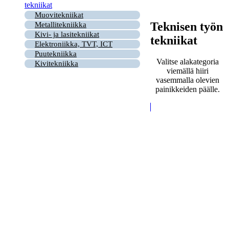
tekniikat
Muovitekniikat
Teknisen työn
Metallitekniikka
Kivi- ja lasitekniikat
tekniikat
Elektroniikka, TVT, ICT
Puutekniikka
Valitse alakategoria
Kivitekniikka
viemällä hiiri
vasemmalla olevien
painikkeiden päälle.