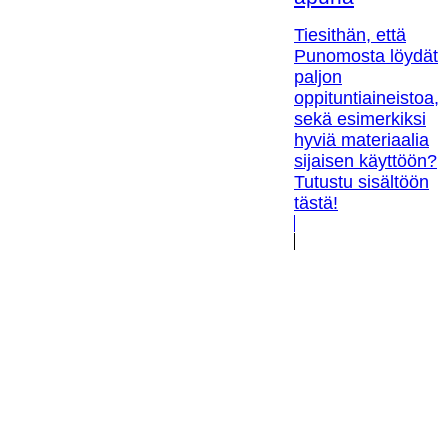
Tiesithän, että
Punomosta löydät
paljon
oppituntiaineistoa,
sekä esimerkiksi
hyviä materiaalia
sijaisen käyttöön?
Tutustu sisältöön
tästä!