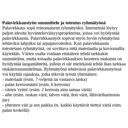
Palavirkkaustyön suunnittelu ja toteutus ryhmätyönä
Palavirkkaus sopii erinomaisesti ryhmätyöksi. Internetistä löytyy
paljon ideoita hyväntekeväisyysprojekteista, joissa voi hyödyntää
palavirkkausta. Palavirkkaustyöt sopivat myös hyvin ryhmätyönä
tehtäviksi lahjoiksi tai arpajaisvoitoiksi. Kun palavirkkausta
toteutetaan ryhmätyönä, on sovittava mitä materiaalia ja kuviomallia
käytetään. Värien osalta voidaan etukäteen tehdä tarkkakin
suunnitelma, mutta toisaalta palavirkkauksen luonteen mukaista on
hyödyntää langantähteitä, jolloin ei ole mielekästä tehdä liian tarkkaa
etukäteissuunnitelmaa. Ryhmätyönä tehtävässä palavirkkaustyössä
voi käyttää rajauksia, jotka tekevät työstä yhtenäisen:
- materiaali (esim. 7-veljestä tai vastaava lanka)
- palan kerrosmäärä (esim. 6 kerrosta)
- värien 'rytmi' (esim. 2 kerrosta aina samaa väriä)
- aihe (esim. ruskan värit, talven värit, ilon värit, lähiväriharmonia
jne)
- yhteinen väri ja sen paikka (ts. kaikki käyttävät tiettyä väriä esim.
palan keskellä)