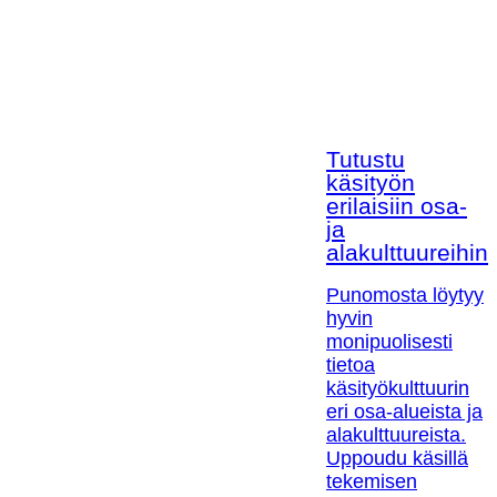
Tutustu
käsityön
erilaisiin osa-
ja
alakulttuureihin!
Punomosta löytyy
hyvin
monipuolisesti
tietoa
käsityökulttuurin
eri osa-alueista ja
alakulttuureista.
Uppoudu käsillä
tekemisen