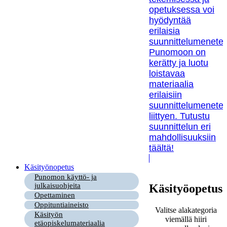
opetuksessa voi
hyödyntää
erilaisia
suunnittelumenetel
Punomoon on
kerätty ja luotu
loistavaa
materiaalia
erilaisiin
suunnittelumenetel
liittyen. Tutustu
suunnittelun eri
mahdollisuuksiin
täältä!
Käsityönopetus
Punomon käyttö- ja
julkaisuohjeita
Käsityöopetus
Opettaminen
Oppituntiaineisto
Valitse alakategoria
Käsityön
viemällä hiiri
etäopiskelumateriaalia