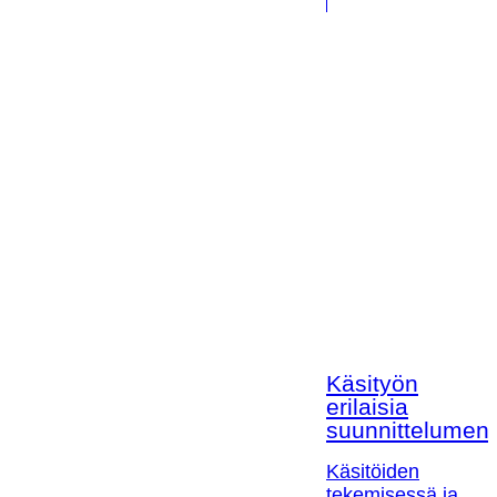
Käsityön
erilaisia
suunnittelumen
Käsitöiden
tekemisessä ja