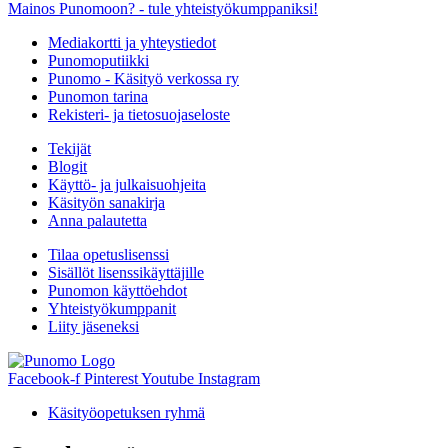
Mainos Punomoon? - tule yhteistyökumppaniksi!
Mediakortti ja yhteystiedot
Punomoputiikki
Punomo - Käsityö verkossa ry
Punomon tarina
Rekisteri- ja tietosuojaseloste
Tekijät
Blogit
Käyttö- ja julkaisuohjeita
Käsityön sanakirja
Anna palautetta
Tilaa opetuslisenssi
Sisällöt lisenssikäyttäjille
Punomon käyttöehdot
Yhteistyökumppanit
Liity jäseneksi
Facebook-f
Pinterest
Youtube
Instagram
Käsityöopetuksen ryhmä