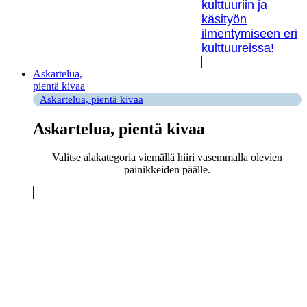
kulttuuriin ja
käsityön
ilmentymiseen eri
kulttuureissa!
Askartelua,
pientä kivaa
Askartelua, pientä kivaa
Askartelua, pientä kivaa
Valitse alakategoria viemällä hiiri vasemmalla olevien
painikkeiden päälle.