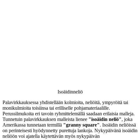
Isoäidinneliö
Palavirkkauksessa yhdistellään kolmioita, neliöitä, ympyröitä tai
monikulmioita toisiinsa tai erilliselle pohjamateriaalille.
Perussilmukoita eri tavoin ryhmittelemällä saadaan erilaisia malleja.
Tunnetuin palavirkkauksen malleista lienee
"isoäidin neliö"
, joka
Amerikassa tunnetaan termillä
"granny square"
. Isoäidin neliöissä
on perinteisesti hyödynnetty purettuja lankoja. Nykypäivänä isoäidin
neliöön voi ajatella käytettävän myös nykypäivän