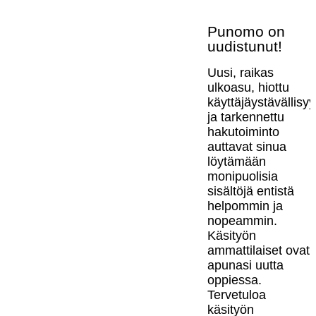
Punomo on
uudistunut!
Uusi, raikas
ulkoasu, hiottu
käyttäjäystävällisy
ja tarkennettu
hakutoiminto
auttavat sinua
löytämään
monipuolisia
sisältöjä entistä
helpommin ja
nopeammin.
Käsityön
ammattilaiset ovat
apunasi uutta
oppiessa.
Tervetuloa
käsityön