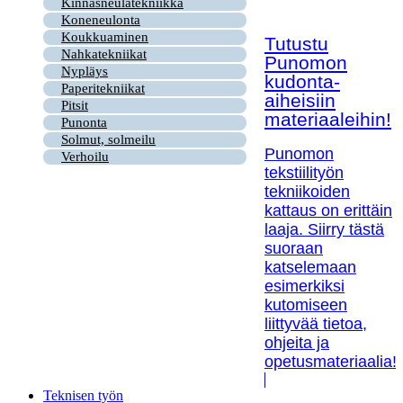
Kinnasneulatekniikka
Koneneulonta
Koukkuaminen
Tutustu
Nahkatekniikat
Punomon
Nypläys
kudonta-
Paperitekniikat
aiheisiin
Pitsit
materiaaleihin!
Punonta
Solmut, solmeilu
Punomon
Verhoilu
tekstiilityön
tekniikoiden
kattaus on erittäin
laaja. Siirry tästä
suoraan
katselemaan
esimerkiksi
kutomiseen
liittyvää tietoa,
ohjeita ja
opetusmateriaalia!
Teknisen työn