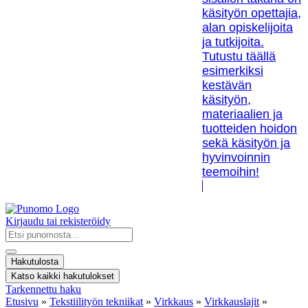
käsityön opettajia,
alan opiskelijoita
ja tutkijoita.
Tutustu täällä
esimerkiksi
kestävän
käsityön,
materiaalien ja
tuotteiden hoidon
sekä käsityön ja
hyvinvoinnin
teemoihin!
Kirjaudu tai rekisteröidy
Search
...
Hakutulosta
Katso kaikki hakutulokset
Tarkennettu haku
Etusivu
»
Tekstiilityön tekniikat
»
Virkkaus
»
Virkkauslajit
»