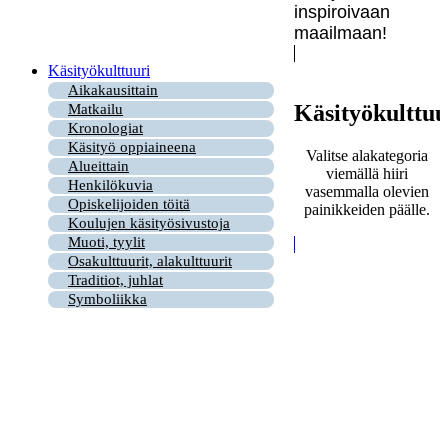
inspiroivaan
maailmaan!
Käsityökulttuuri
Aikakausittain
Käsityökulttuu
Matkailu
Kronologiat
Käsityö oppiaineena
Valitse alakategoria
Alueittain
viemällä hiiri
Henkilökuvia
vasemmalla olevien
Opiskelijoiden töitä
painikkeiden päälle.
Koulujen käsityösivustoja
Muoti, tyylit
Osakulttuurit, alakulttuurit
Traditiot, juhlat
Symboliikka