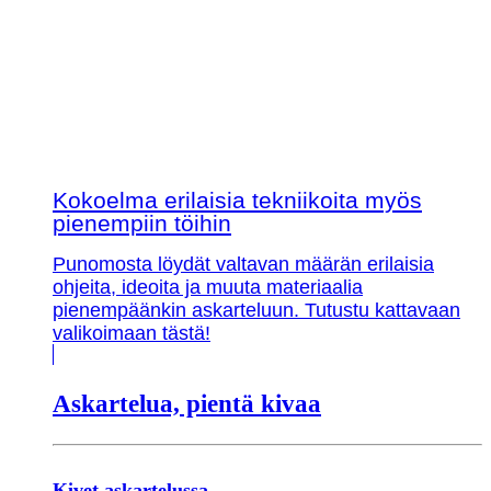
Kokoelma erilaisia tekniikoita myös
pienempiin töihin
Punomosta löydät valtavan määrän erilaisia
ohjeita, ideoita ja muuta materiaalia
pienempäänkin askarteluun. Tutustu kattavaan
valikoimaan tästä!
Askartelua, pientä kivaa
Kivet askartelussa