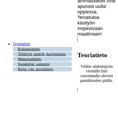
ammattilaiset ovat
apunasi uutta
oppiessa.
Tervetuloa
käsityön
inspiroivaan
maailmaan!
Teoriatieto
Kuluttajatieto
Teoriatieto
Tehtäviä, testejä, harjoituksia
Materiaalitieto
Sanakirjat, sanastot
Valitse alakategoria
Kirja- ym. arviointeja
viemällä hiiri
vasemmalla olevien
painikkeiden päälle.