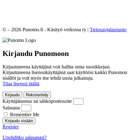
© – 2026 Punomo.fi - Käsityö verkossa ry |
Tietosuojalausunto
Kirjaudu Punomoon
Kirjautuneena käyttäjänä voit hallita omia suosikkejasi.
Kirjautuneena lisenssikäyttäjänä saat käyttöösi kaikki Punomon
sisällöt ja voit myös itse tehdä uusia julkaisuja.
Tilaa lisenssi täältä
.
Kirjaudu
Rekisteröidy
Käyttäjätunnus tai sähköpostiosoite
Salasana
Remember Me
Kirjaudu sisään
Register
Unohditko salasanasi?