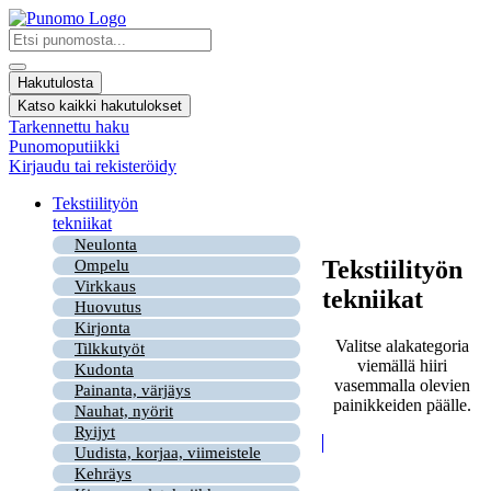
Mene
sisältöön
Search
...
Hakutulosta
Katso kaikki hakutulokset
Tarkennettu haku
Punomoputiikki
Kirjaudu tai rekisteröidy
Tekstiilityön
tekniikat
Neulonta
Tekstiilityön
Ompelu
Virkkaus
tekniikat
Huovutus
Kirjonta
Valitse alakategoria
Tilkkutyöt
viemällä hiiri
Kudonta
vasemmalla olevien
Painanta, värjäys
painikkeiden päälle.
Nauhat, nyörit
Ryijyt
Uudista, korjaa, viimeistele
Kehräys