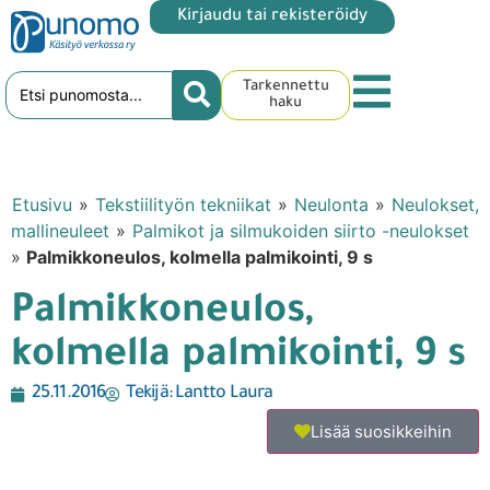
Kirjaudu tai rekisteröidy
Tarkennettu
haku
Etusivu
»
Tekstiilityön tekniikat
»
Neulonta
»
Neulokset,
mallineuleet
»
Palmikot ja silmukoiden siirto -neulokset
»
Palmikkoneulos, kolmella palmikointi, 9 s
Palmikkoneulos,
kolmella palmikointi, 9 s
25.11.2016
Tekijä:
Lantto Laura
Lisää suosikkeihin