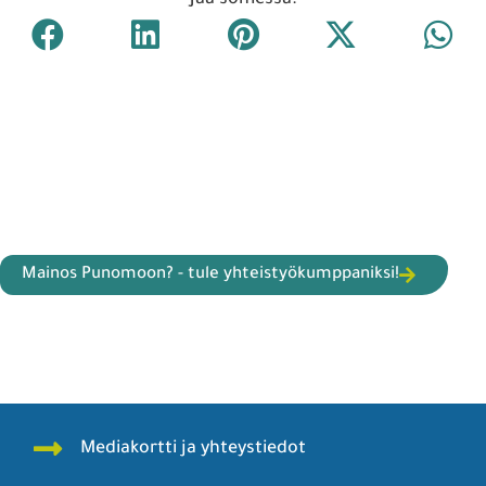
Jaa somessa:
Mainos Punomoon? - tule yhteistyökumppaniksi!
Mediakortti ja yhteystiedot