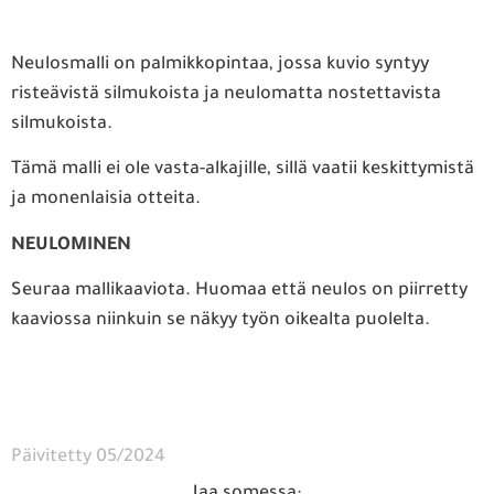
Neulosmalli on palmikkopintaa, jossa kuvio syntyy
risteävistä silmukoista ja neulomatta nostettavista
silmukoista.
Tämä malli ei ole vasta-alkajille, sillä vaatii keskittymistä
ja monenlaisia otteita.
NEULOMINEN
Seuraa mallikaaviota. Huomaa että neulos on piirretty
kaaviossa niinkuin se näkyy työn oikealta puolelta.
Päivitetty 05/2024