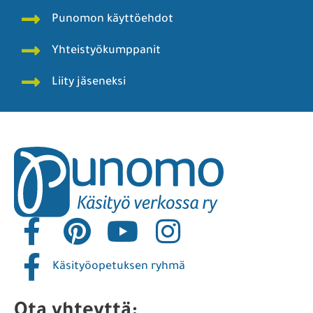
Punomon käyttöehdot
Yhteistyökumppanit
Liity jäseneksi
Käsityöopetuksen ryhmä
Ota yhteyttä: