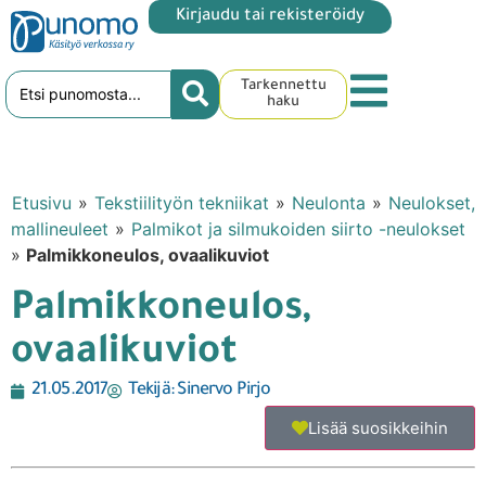
Kirjaudu tai rekisteröidy
Tarkennettu
haku
Etusivu
»
Tekstiilityön tekniikat
»
Neulonta
»
Neulokset,
mallineuleet
»
Palmikot ja silmukoiden siirto -neulokset
»
Palmikkoneulos, ovaalikuviot
Palmikkoneulos,
ovaalikuviot
21.05.2017
Tekijä:
Sinervo Pirjo
Lisää suosikkeihin