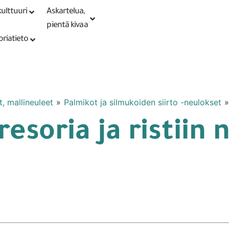
ulttuuri
Askartelua,
Kirjaudu tai
Punomoputiikki
rekisteröidy
pientä kivaa
oriatieto
, mallineuleet
»
Palmikot ja silmukoiden siirto -neulokset
esoria ja ristiin 