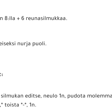
 8:lla + 6 reunasilmukkaa.
iseksi nurja puoli.
t:
an silmukan editse, neulo 1n, pudota molemma
toista *-*, 1n.