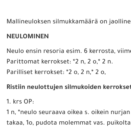
Mallineuloksen silmukkamäärä on jaollinen
NEULOMINEN
Neulo ensin resoria esim. 6 kerrosta, viime
Parittomat kerrokset: *2 n, 2 o,* 2 n.
Parilliset kerrokset: *2 o, 2 n,* 2 o,
Ristiin neulottujen silmukoiden kerrokse
1. krs OP:
1 n, *neulo seuraava oikea s. oikein nurj
takaa, 1o, pudota molemmat vas. puikolta,* 