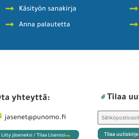
Käsityön sanakirja
Anna palautetta
Tilaa uu
ta yhteyttä:
jasenet@punomo.fi
Liity jäseneksi / Tilaa Lisenssi