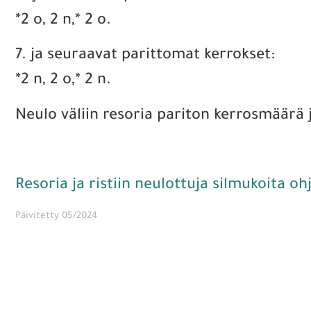
*2 o, 2 n,* 2 o.
7. ja seuraavat parittomat kerrokset:
*2 n, 2 o,* 2 n.
Neulo väliin resoria pariton kerrosmäärä ja
Resoria ja ristiin neulottuja silmukoita oh
Päivitetty 05/2024