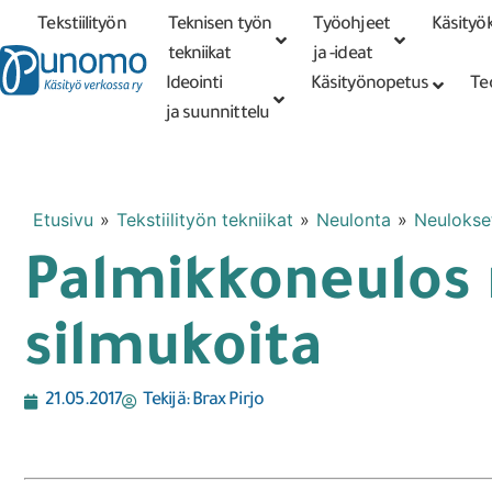
Tekstiilityön
Teknisen työn
Työohjeet
Käsityök
Tarkennettu
haku
tekniikat
tekniikat
ja -ideat
Ideointi
Käsityönopetus
Te
ja suunnittelu
Etusivu
»
Tekstiilityön tekniikat
»
Neulonta
»
Neulokset
Palmikkoneulos r
silmukoita
21.05.2017
Tekijä:
Brax Pirjo