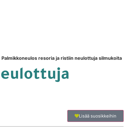
»
Palmikkoneulos resoria ja ristiin neulottuja silmukoita
neulottuja
Lisää suosikkeihin