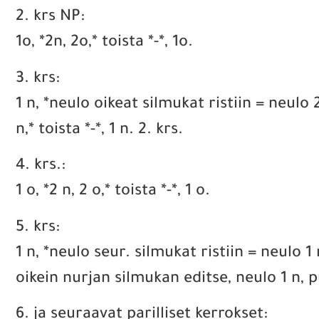
2. krs NP:
1o, *2n, 2o,* toista *-*, 1o.
3. krs:
1 n, *neulo oikeat silmukat ristiin = neulo 
n,* toista *-*, 1 n. 2. krs.
4. krs.:
1 o, *2 n, 2 o,* toista *-*, 1 o.
5. krs:
1 n, *neulo seur. silmukat ristiin = neulo
oikein nurjan silmukan editse, neulo 1 n, p
6. ja seuraavat parilliset kerrokset: