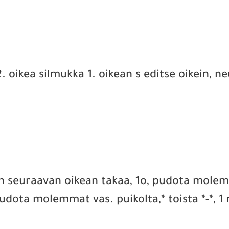
2. oikea silmukka 1. oikean s editse oikein, ne
 1 n seuraavan oikean takaa, 1o, pudota mole
udota molemmat vas. puikolta,* toista *-*, 1 