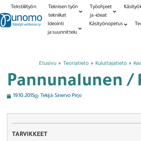
Tekstiilityön
Teknisen työn
Työohjeet
Käsityök
Tarkennettu
haku
tekniikat
tekniikat
ja -ideat
Ideointi
Käsityönopetus
Te
ja suunnittelu
Etusivu
»
Teoriatieto
»
Kuluttajatieto
»
Kes
Pannunalunen / k
19.10.2015
Tekijä:
Sinervo Pirjo
TARVIKKEET