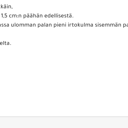
kkäin,
1,5 cm:n päähän edellisestä.
nassa ulomman palan pieni irtokulma sisemmän p
elta.