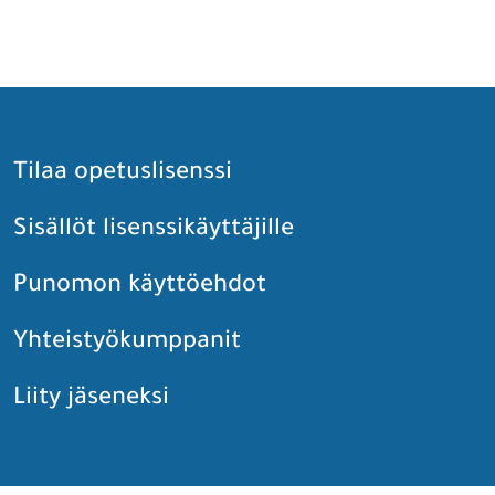
nnitteluun. Opi,
Suomen käsityön museo on käsityön ja
tuurin äärellä.
käsiteollisuuden asiantuntija, valtakunnallinen
vastuumuseo