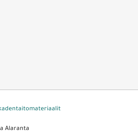
kadentaitomateriaalit
na Alaranta