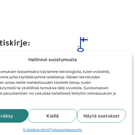
Tilaa opetuslisenssi
Sisällöt lisenssikäyttäjille
Punomon käyttöehdot
Yhteistyökumppanit
Hallinnoi suostumusta
emuksen tarjoamiseksi käytämme teknologioita, kuten evästeitä,
Liity jäseneksi
emme ja/tai käyttääksemme laitetietoja. Näiden tekniikoiden
n antaa meille mahdollisuuden käsitellä tietoja, kuten
ytymistä tai yksilöllisiä tunnuksia tällä sivustolla. Suostumuksen
ai peruuttaminen voi vaikuttaa haitallisesti tiettyihin ominaisuuksiin ja
väksy
Kiellä
Näytä asetukset
Evästekäytäntö
Tietosuojalausunto