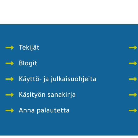
rjoaa käsityökursseja, -koulutusta, -
Kokemuksia ja uusia näkökulmia suu
 tapahtumia ympäri Suomen. Tule
koe, viihdy muotoilun ja arkkiteh
ön iloa ja onnistumisen kokemuksia
kanssamme.