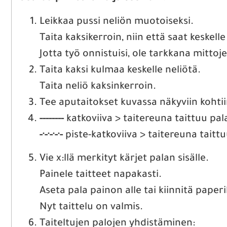
Leikkaa pussi neliön muotoiseksi.
Taita kaksikerroin, niin että saat keskell
Jotta työ onnistuisi, ole tarkkana mittoj
Taita kaksi kulmaa keskelle neliötä.
Taita neliö kaksinkerroin.
Tee aputaitokset kuvassa näkyviin kohtii
--------
katkoviiva > taitereuna taittuu pal
-·-·-·-·-
piste-katkoviiva > taitereuna taitt
Vie x:llä merkityt kärjet palan sisälle.
Painele taitteet napakasti.
Aseta pala painon alle tai kiinnitä paperil
Nyt taittelu on valmis.
Taiteltujen palojen yhdistäminen: