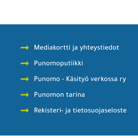
Tarjoamme kouluille ja harrastajille huolella valitut
Taitojärjestö ta
käsityön tarvikkeet – e-tekstiileistä ja elektroniikasta
toimintaa ja
työkaluihin. Meiltä löytyvät mm. BBC micro:bit- ja
jakamaan käsity
Arduino-yhteensopivat tuotteet, 5 V LED-nauhat,
peruskomponentit sekä monipuolinen valikoima
ledejä. Opettajien toiveista rakennettu
tuotevalikoima ja perheyrityksen joustava palvelu
tekevät Konstipakista luottotoimittajan.
Mainos Punomoon? - tule yhteistyökumppaniksi!