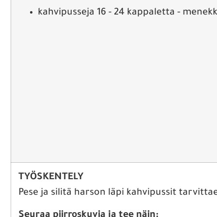
kahvipusseja 16 - 24 kappaletta - menekki 
TYÖSKENTELY
Pese ja silitä harson läpi kahvipussit tarvitta
Seuraa piirroskuvia ja tee näin: