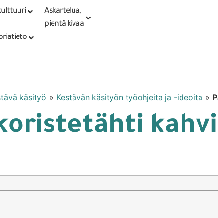
ulttuuri
Askartelua,
Kirjaudu tai
Punomoputiikki
rekisteröidy
pientä kivaa
oriatieto
tävä käsityö
»
Kestävän käsityön työohjeita ja -ideoita
»
P
oristetähti kahv