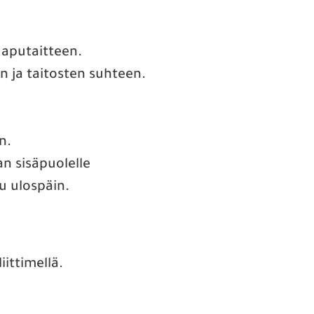
e aputaitteen.
en ja taitosten suhteen.
n.
an sisäpuolelle
uu ulospäin.
iittimellä.