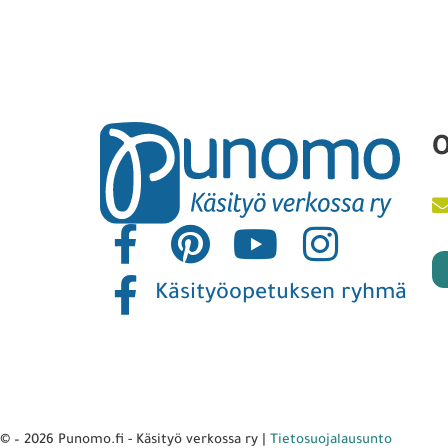
Mediakortti ja yhteystiedot
Punomoputiikki
Punomo - Käsityö verkossa ry
Punomon tarina
Rekisteri- ja tietosuojaseloste