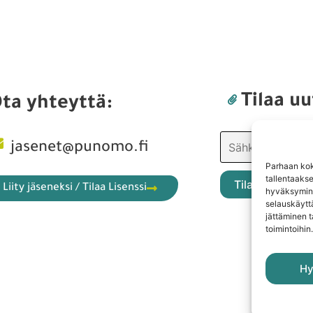
Tekijät
Blogit
Käyttö- ja julkaisuohjeita
Käsityön sanakirja
Parhaan kok
Anna palautetta
tallentaaks
hyväksymine
selauskäyttä
jättäminen t
toimintoihin.
Hy