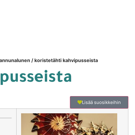
annunalunen / koristetähti kahvipusseista
ipusseista
Lisää suosikkeihin