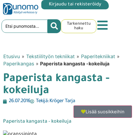
Kirjaudu tai rekisteröidy
Tarkennettu
haku
Etusivu
»
Tekstiilityön tekniikat
»
Paperitekniikat
»
Paperikangas
»
Paperista kangasta -kokeiluja
Paperista kangasta -
kokeiluja
26.07.2016
Tekijä:
Kröger Tarja
Lisää suosikkeihin
Paperista kangasta - kokeiluja