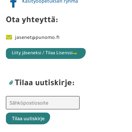
Käsityöopetuksen ryhmä
Ota yhteyttä:
jasenet@punomo.fi
Liity jäseneksi / Tilaa Lisenssi
Tilaa uutiskirje: