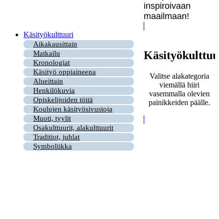
inspiroivaan
maailmaan!
Käsityökulttuuri
Aikakausittain
Käsityökulttuu
Matkailu
Kronologiat
Käsityö oppiaineena
Valitse alakategoria
Alueittain
viemällä hiiri
Henkilökuvia
vasemmalla olevien
Opiskelijoiden töitä
painikkeiden päälle.
Koulujen käsityösivustoja
Muoti, tyylit
Osakulttuurit, alakulttuurit
Traditiot, juhlat
Symboliikka