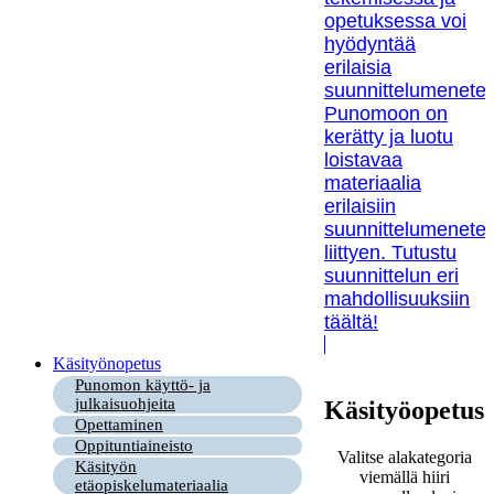
opetuksessa voi
hyödyntää
erilaisia
suunnittelumenetel
Punomoon on
kerätty ja luotu
loistavaa
materiaalia
erilaisiin
suunnittelumenetel
liittyen. Tutustu
suunnittelun eri
mahdollisuuksiin
täältä!
Käsityönopetus
Punomon käyttö- ja
julkaisuohjeita
Käsityöopetus
Opettaminen
Oppituntiaineisto
Valitse alakategoria
Käsityön
viemällä hiiri
etäopiskelumateriaalia