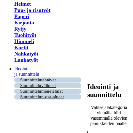
Helmet
Puu- ja risutyöt
Paperi
Kirjonta
Ryijy
Tuohityöt
Himmeli
Kortit
Nahkatyöt
Lankatyöt
Ideointi
ja suunnittelu
Suunnittelutehtävät
Ideointi ja
Suunnitteluvälineet
Suunnittelumenetelmät
suunnittelu
Suunnittelun-osa-alueet
Valitse alakategoria
viemällä hiiri
vasemmalla olevien
painikkeiden päälle.