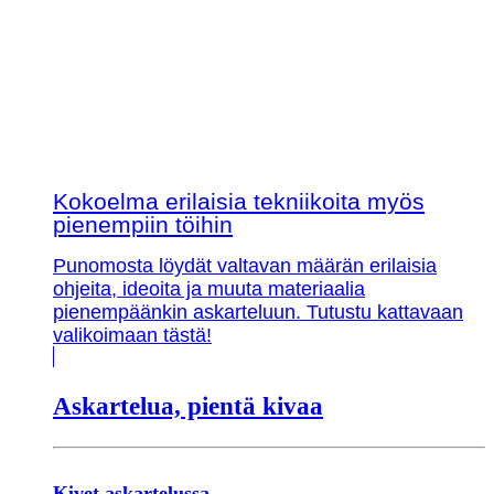
Kokoelma erilaisia tekniikoita myös
pienempiin töihin
Punomosta löydät valtavan määrän erilaisia
ohjeita, ideoita ja muuta materiaalia
pienempäänkin askarteluun. Tutustu kattavaan
valikoimaan tästä!
Askartelua, pientä kivaa
Kivet askartelussa