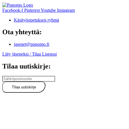
Facebook-f
Pinterest
Youtube
Instagram
Käsityöopetuksen ryhmä
Ota yhteyttä:
jasenet@punomo.fi
Liity jäseneksi / Tilaa Lisenssi
Tilaa uutiskirje: