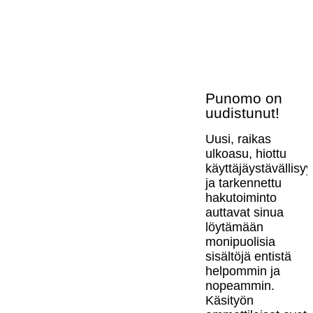
Punomo on
uudistunut!
Uusi, raikas
ulkoasu, hiottu
käyttäjäystävällisy
ja tarkennettu
hakutoiminto
auttavat sinua
löytämään
monipuolisia
sisältöjä entistä
helpommin ja
nopeammin.
Käsityön