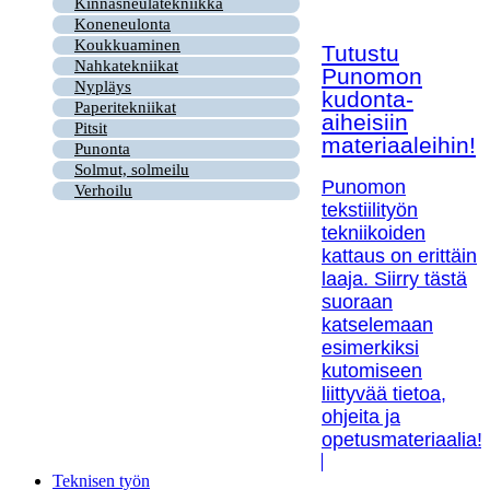
Kinnasneulatekniikka
Koneneulonta
Koukkuaminen
Tutustu
Nahkatekniikat
Punomon
Nypläys
kudonta-
Paperitekniikat
aiheisiin
Pitsit
materiaaleihin!
Punonta
Solmut, solmeilu
Punomon
Verhoilu
tekstiilityön
tekniikoiden
kattaus on erittäin
laaja. Siirry tästä
suoraan
katselemaan
esimerkiksi
kutomiseen
liittyvää tietoa,
ohjeita ja
opetusmateriaalia!
Teknisen työn