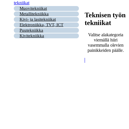
tekniikat
Muovitekniikat
Teknisen työn
Metallitekniikka
Kivi- ja lasitekniikat
tekniikat
Elektroniikka, TVT, ICT
Puutekniikka
Valitse alakategoria
Kivitekniikka
viemällä hiiri
vasemmalla olevien
painikkeiden päälle.