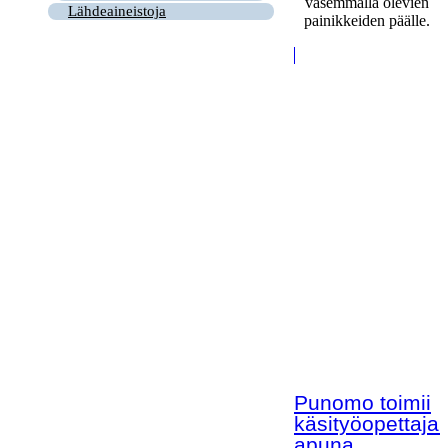
vasemmalla olevien
Lähdeaineistoja
painikkeiden päälle.
Punomo toimii
käsityöopettaja
apuna