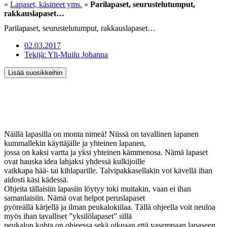
»
Lapaset, käsineet yms.
»
Parilapaset, seurustelutumput,
rakkauslapaset…
Parilapaset, seurustelutumput, rakkauslapaset…
02.03.2017
Tekijä:
Yli-Muilu Johanna
Lisää suosikkeihin
Näillä lapasilla on monta nimeä! Niissä on tavallinen lapanen
kummallekin käyttäjälle ja yhteinen lapanen,
jossa on kaksi vartta ja yksi yhteinen kämmenosa. Nämä lapaset
ovat hauska idea lahjaksi yhdessä kulkijoille
vaikkapa hää- tai kihlaparille. Talvipakkasellakin voi kävellä ihan
aidosti käsi kädessä.
Ohjeita tällaisiin lapasiin löytyy toki muitakin, vaan ei ihan
samanlaisiin. Nämä ovat helpot peruslapaset
pyöreällä kärjellä ja ilman peukalokiilaa. Tällä ohjeella voit neuloa
myös ihan tavalliset ”yksilölapaset” sillä
peukalon kohta on ohjeessa sekä oikeaan että vasempaan lapaseen.