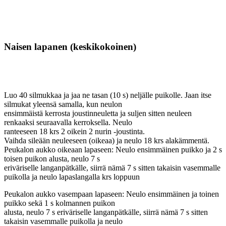
Naisen lapanen (keskikokoinen)
Luo 40 silmukkaa ja jaa ne tasan (10 s) neljälle puikolle. Jaan itse
silmukat yleensä samalla, kun neulon
ensimmäistä kerrosta joustinneuletta ja suljen sitten neuleen
renkaaksi seuraavalla kerroksella. Neulo
ranteeseen 18 krs 2 oikein 2 nurin -joustinta.
Vaihda sileään neuleeseen (oikeaa) ja neulo 18 krs alakämmentä.
Peukalon aukko oikeaan lapaseen: Neulo ensimmäinen puikko ja 2 s
toisen puikon alusta, neulo 7 s
eriväriselle langanpätkälle, siirrä nämä 7 s sitten takaisin vasemmalle
puikolla ja neulo lapaslangalla krs loppuun
Peukalon aukko vasempaan lapaseen: Neulo ensimmäinen ja toinen
puikko sekä 1 s kolmannen puikon
alusta, neulo 7 s eriväriselle langanpätkälle, siirrä nämä 7 s sitten
takaisin vasemmalle puikolla ja neulo