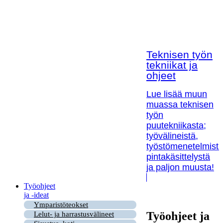
Teknisen työn
tekniikat ja
ohjeet
Lue lisää muun
muassa teknisen
työn
puutekniikasta;
työvälineistä,
työstömenetelmistä
pintakäsittelystä
ja paljon muusta!
Työohjeet
ja -ideat
Ymparistöteokset
Työohjeet ja
Lelut- ja harrastusvälineet