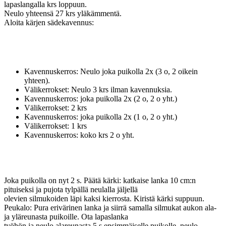
lapaslangalla krs loppuun.
Neulo yhteensä 27 krs yläkämmentä.
Aloita kärjen sädekavennus:
Kavennuskerros: Neulo joka puikolla 2x (3 o, 2 oikein
yhteen).
Välikerrokset: Neulo 3 krs ilman kavennuksia.
Kavennuskerros: joka puikolla 2x (2 o, 2 o yht.)
Välikerrokset: 2 krs
Kavennuskerros: joka puikolla 2x (1 o, 2 o yht.)
Välikerrokset: 1 krs
Kavennuskerros: koko krs 2 o yht.
Joka puikolla on nyt 2 s. Päätä kärki: katkaise lanka 10 cm:n
pituiseksi ja pujota tylpällä neulalla jäljellä
olevien silmukoiden läpi kaksi kierrosta. Kiristä kärki suppuun.
Peukalo: Pura erivärinen lanka ja siirrä samalla silmukat aukon ala-
ja yläreunasta puikoille. Ota lapaslanka
työhön ja neulo alareunasta 5 s ensimmäiselle puikolle, neulo