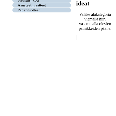
Sisustus, koti
ideat
Asusteet, vaatteet
Paperituotteet
Valitse alakategoria
viemällä hiiri
vasemmalla olevien
painikkeiden päälle.