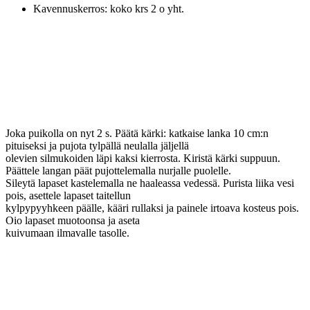
Kavennuskerros: koko krs 2 o yht.
Joka puikolla on nyt 2 s. Päätä kärki: katkaise lanka 10 cm:n
pituiseksi ja pujota tylpällä neulalla jäljellä
olevien silmukoiden läpi kaksi kierrosta. Kiristä kärki suppuun.
Päättele langan päät pujottelemalla nurjalle puolelle.
Sileytä lapaset kastelemalla ne haaleassa vedessä. Purista liika vesi
pois, asettele lapaset taitellun
kylpypyyhkeen päälle, kääri rullaksi ja painele irtoava kosteus pois.
Oio lapaset muotoonsa ja aseta
kuivumaan ilmavalle tasolle.