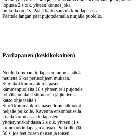
lopussa 2 s oik. yhteen kunnes joka
puikolla on 2 s. Päätä kärki samoin kuin lapasessa.
Päättele langan päät pujottelemalla nurjalle puolelle.
Parilapanen (keskikokoinen)
Neulo kummankin lapasen ranne ja sileää
neuletta 6 krs perusohjeen mukaan.
Silmukoi kummankin lapasen
kämmenpuolelta 16 s yhteen (eli pujottele
tylpällä neulalla silmukoita jäljitellen –
katso ohje täältä.)
Siirrä kummankin lapasen loput silmukat
neljälle puikolle. Kavenna ensimmäisellä
krs:lla kummassakin lapasten
yhdistymiskohdassa 2 s oik. yhteen (1 s
kummankin lapasen alusta). Puikoille jää
56 s, jos teet toisen naisen ja toisen