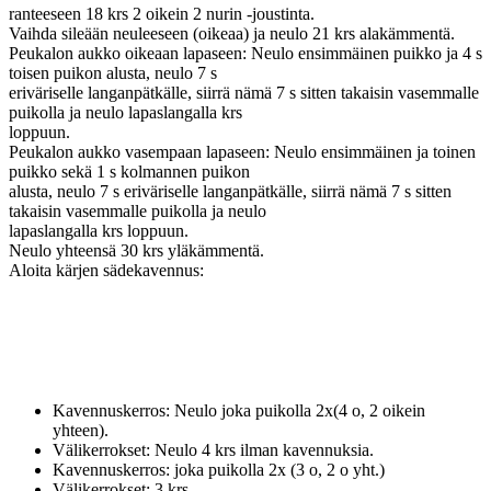
ranteeseen 18 krs 2 oikein 2 nurin -joustinta.
Vaihda sileään neuleeseen (oikeaa) ja neulo 21 krs alakämmentä.
Peukalon aukko oikeaan lapaseen: Neulo ensimmäinen puikko ja 4 s
toisen puikon alusta, neulo 7 s
eriväriselle langanpätkälle, siirrä nämä 7 s sitten takaisin vasemmalle
puikolla ja neulo lapaslangalla krs
loppuun.
Peukalon aukko vasempaan lapaseen: Neulo ensimmäinen ja toinen
puikko sekä 1 s kolmannen puikon
alusta, neulo 7 s eriväriselle langanpätkälle, siirrä nämä 7 s sitten
takaisin vasemmalle puikolla ja neulo
lapaslangalla krs loppuun.
Neulo yhteensä 30 krs yläkämmentä.
Aloita kärjen sädekavennus:
Kavennuskerros: Neulo joka puikolla 2x(4 o, 2 oikein
yhteen).
Välikerrokset: Neulo 4 krs ilman kavennuksia.
Kavennuskerros: joka puikolla 2x (3 o, 2 o yht.)
Välikerrokset: 3 krs