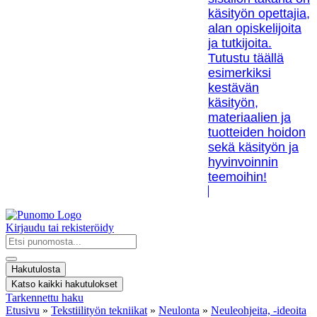
käsityön opettajia,
alan opiskelijoita
ja tutkijoita.
Tutustu täällä
esimerkiksi
kestävän
käsityön,
materiaalien ja
tuotteiden hoidon
sekä käsityön ja
hyvinvoinnin
teemoihin!
Kirjaudu tai rekisteröidy
Search
...
Hakutulosta
Katso kaikki hakutulokset
Tarkennettu haku
Etusivu
»
Tekstiilityön tekniikat
»
Neulonta
»
Neuleohjeita, -ideoita