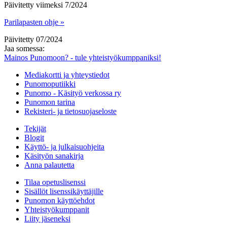
Päivitetty viimeksi 7/2024
Parilapasten ohje »
Päivitetty 07/2024
Jaa somessa:
Mainos Punomoon? - tule yhteistyökumppaniksi!
Mediakortti ja yhteystiedot
Punomoputiikki
Punomo - Käsityö verkossa ry
Punomon tarina
Rekisteri- ja tietosuojaseloste
Tekijät
Blogit
Käyttö- ja julkaisuohjeita
Käsityön sanakirja
Anna palautetta
Tilaa opetuslisenssi
Sisällöt lisenssikäyttäjille
Punomon käyttöehdot
Yhteistyökumppanit
Liity jäseneksi