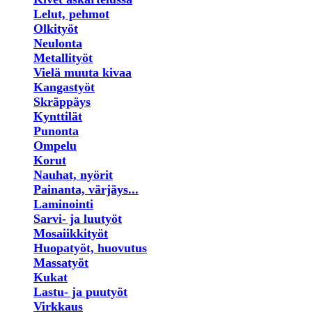
Lelut, pehmot
Olkityöt
Neulonta
Metallityöt
Vielä muuta kivaa
Kangastyöt
Skräppäys
Kynttilät
Punonta
Ompelu
Korut
Nauhat, nyörit
Painanta, värjäys...
Laminointi
Sarvi- ja luutyöt
Mosaiikkityöt
Huopatyöt, huovutus
Massatyöt
Kukat
Lastu- ja puutyöt
Virkkaus