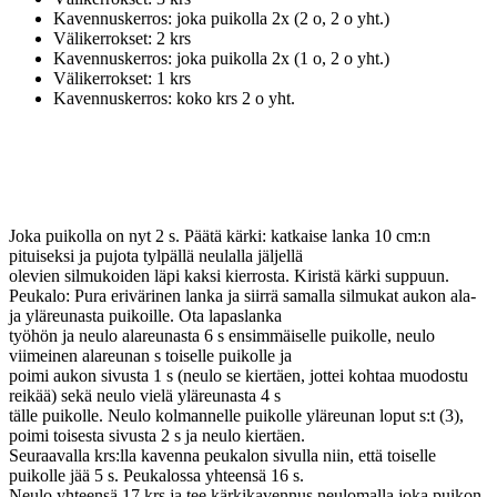
Kavennuskerros: joka puikolla 2x (2 o, 2 o yht.)
Välikerrokset: 2 krs
Kavennuskerros: joka puikolla 2x (1 o, 2 o yht.)
Välikerrokset: 1 krs
Kavennuskerros: koko krs 2 o yht.
Joka puikolla on nyt 2 s. Päätä kärki: katkaise lanka 10 cm:n
pituiseksi ja pujota tylpällä neulalla jäljellä
olevien silmukoiden läpi kaksi kierrosta. Kiristä kärki suppuun.
Peukalo: Pura erivärinen lanka ja siirrä samalla silmukat aukon ala-
ja yläreunasta puikoille. Ota lapaslanka
työhön ja neulo alareunasta 6 s ensimmäiselle puikolle, neulo
viimeinen alareunan s toiselle puikolle ja
poimi aukon sivusta 1 s (neulo se kiertäen, jottei kohtaa muodostu
reikää) sekä neulo vielä yläreunasta 4 s
tälle puikolle. Neulo kolmannelle puikolle yläreunan loput s:t (3),
poimi toisesta sivusta 2 s ja neulo kiertäen.
Seuraavalla krs:lla kavenna peukalon sivulla niin, että toiselle
puikolle jää 5 s. Peukalossa yhteensä 16 s.
Neulo yhteensä 17 krs ja tee kärkikavennus neulomalla joka puikon