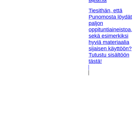
Tiesithän, että
Punomosta löydät
paljon
oppituntiaineistoa,
sekä esimerkiksi
hyviä materiaalia
sijaisen käyttöön?
Tutustu sisältöön
tästä!