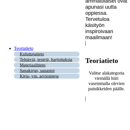
ammattilaiset ovat
apunasi uutta
oppiessa.
Tervetuloa
käsityön
inspiroivaan
maailmaan!
Teoriatieto
Kuluttajatieto
Teoriatieto
Tehtäviä, testejä, harjoituksia
Materiaalitieto
Sanakirjat, sanastot
Valitse alakategoria
Kirja- ym. arviointeja
viemällä hiiri
vasemmalla olevien
painikkeiden päälle.