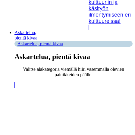
kulttuuriin ja
käsityön
ilmentymiseen eri
kulttuureissa!
Askartelua,
pientä kivaa
Askartelua, pientä kivaa
Askartelua, pientä kivaa
Valitse alakategoria viemällä hiiri vasemmalla olevien
painikkeiden päälle.