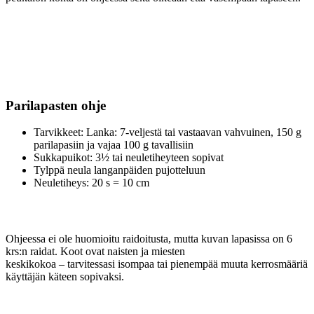
Parilapasten ohje
Tarvikkeet: Lanka: 7-veljestä tai vastaavan vahvuinen, 150 g
parilapasiin ja vajaa 100 g tavallisiin
Sukkapuikot: 3½ tai neuletiheyteen sopivat
Tylppä neula langanpäiden pujotteluun
Neuletiheys: 20 s = 10 cm
Ohjeessa ei ole huomioitu raidoitusta, mutta kuvan lapasissa on 6
krs:n raidat. Koot ovat naisten ja miesten
keskikokoa – tarvitessasi isompaa tai pienempää muuta kerrosmääriä
käyttäjän käteen sopivaksi.