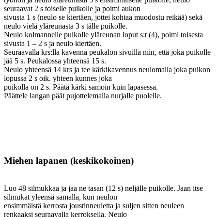
seuraavat 2 s toiselle puikolle ja poimi aukon
sivusta 1 s (neulo se kiertäen, jottei kohtaa muodostu reikää) sekä
neulo vielä yläreunasta 3 s tälle puikolle.
Neulo kolmannelle puikolle yläreunan loput s:t (4), poimi toisesta
sivusta 1 – 2 s ja neulo kiertäen.
Seuraavalla krs:lla kavenna peukalon sivuilla niin, että joka puikolle
jää 5 s. Peukalossa yhteensä 15 s.
Neulo yhteensä 14 krs ja tee kärkikavennus neulomalla joka puikon
lopussa 2 s oik. yhteen kunnes joka
puikolla on 2 s. Päätä kärki samoin kuin lapasessa.
Päättele langan päät pujottelemalla nurjalle puolelle.
Miehen lapanen (keskikokoinen)
Luo 48 silmukkaa ja jaa ne tasan (12 s) neljälle puikolle. Jaan itse
silmukat yleensä samalla, kun neulon
ensimmäistä kerrosta joustinneuletta ja suljen sitten neuleen
renkaaksi seuraavalla kerroksella. Neulo