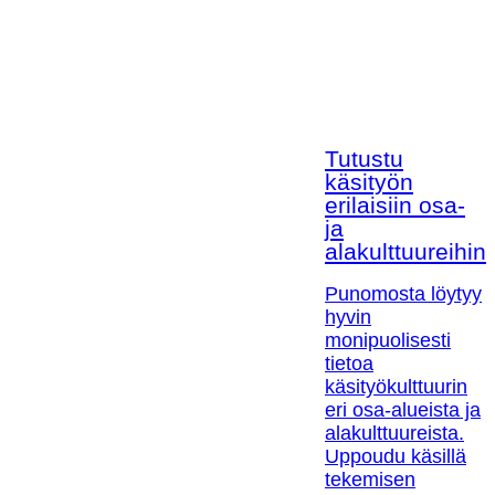
Tutustu
käsityön
erilaisiin osa-
ja
alakulttuureihin!
Punomosta löytyy
hyvin
monipuolisesti
tietoa
käsityökulttuurin
eri osa-alueista ja
alakulttuureista.
Uppoudu käsillä
tekemisen