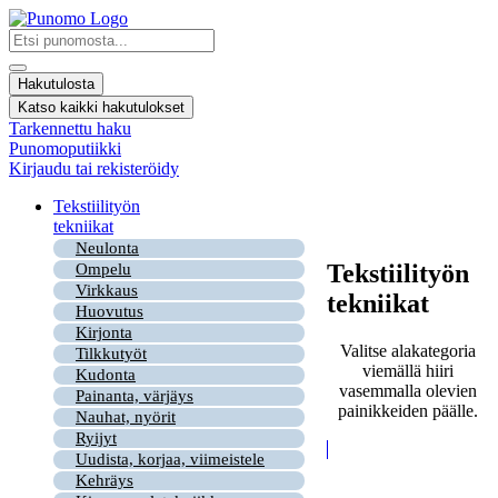
Mene
sisältöön
Search
...
Hakutulosta
Katso kaikki hakutulokset
Tarkennettu haku
Punomoputiikki
Kirjaudu tai rekisteröidy
Tekstiilityön
tekniikat
Neulonta
Tekstiilityön
Ompelu
Virkkaus
tekniikat
Huovutus
Kirjonta
Valitse alakategoria
Tilkkutyöt
viemällä hiiri
Kudonta
vasemmalla olevien
Painanta, värjäys
painikkeiden päälle.
Nauhat, nyörit
Ryijyt
Uudista, korjaa, viimeistele
Kehräys