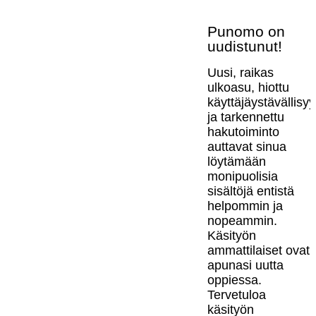
Punomo on
uudistunut!
Uusi, raikas
ulkoasu, hiottu
käyttäjäystävällisy
ja tarkennettu
hakutoiminto
auttavat sinua
löytämään
monipuolisia
sisältöjä entistä
helpommin ja
nopeammin.
Käsityön
ammattilaiset ovat
apunasi uutta
oppiessa.
Tervetuloa
käsityön