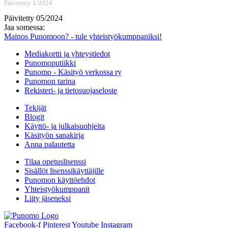
Päivitetty 1/2024
Päivitetty 05/2024
Jaa somessa:
Mainos Punomoon? - tule yhteistyökumppaniksi!
Mediakortti ja yhteystiedot
Punomoputiikki
Punomo - Käsityö verkossa ry
Punomon tarina
Rekisteri- ja tietosuojaseloste
Tekijät
Blogit
Käyttö- ja julkaisuohjeita
Käsityön sanakirja
Anna palautetta
Tilaa opetuslisenssi
Sisällöt lisenssikäyttäjille
Punomon käyttöehdot
Yhteistyökumppanit
Liity jäseneksi
Facebook-f
Pinterest
Youtube
Instagram