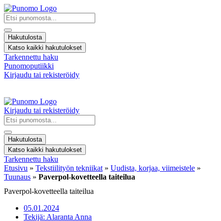
Mene
sisältöön
Search
...
Hakutulosta
Katso kaikki hakutulokset
Tarkennettu haku
Punomoputiikki
Kirjaudu tai rekisteröidy
Tekstiilityön
Kirjaudu tai rekisteröidy
tekniikat
Search
...
Hakutulosta
Teknisen työn
Katso kaikki hakutulokset
tekniikat
Tarkennettu haku
Etusivu
»
Tekstiilityön tekniikat
»
Uudista, korjaa, viimeistele
»
Työohjeet
Tuunaus
»
Paverpol-kovetteella taiteilua
ja -ideat
Paverpol-kovetteella taiteilua
Käsityökulttuuri
05.01.2024
Tekijä:
Alaranta Anna