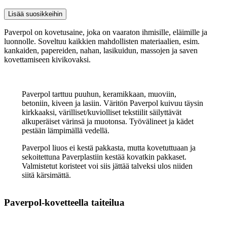
Askartelua,
Lisää suosikkeihin
pientä kivaa
Paverpol on kovetusaine, joka on vaaraton ihmisille, eläimille ja
luonnolle. Soveltuu kaikkien mahdollisten materiaalien, esim.
Ideointi
kankaiden, papereiden, nahan, lasikuidun, massojen ja saven
ja suunnittelu
kovettamiseen kivikovaksi.
Käsityönopetus
Paverpol tarttuu puuhun, keramikkaan, muoviin,
Teoriatieto
betoniin, kiveen ja lasiin. Väritön Paverpol kuivuu täysin
kirkkaaksi, värilliset/kuviolliset tekstiilit säilyttävät
alkuperäiset värinsä ja muotonsa. Työvälineet ja kädet
pestään lämpimällä vedellä.
Paverpol liuos ei kestä pakkasta, mutta kovetuttuaan ja
sekoitettuna Paverplastiin kestää kovatkin pakkaset.
Valmistetut koristeet voi siis jättää talveksi ulos niiden
siitä kärsimättä.
Paverpol-kovetteella taiteilua