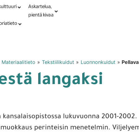
ulttuuri
Askartelua,
Kirjaudu tai
Punomoputiikki
rekisteröidy
pientä kivaa
oriatieto
»
Materiaalitieto
»
Tekstiilikuidut
»
Luonnonkuidut
»
Pellava
estä langaksi
n kansalaisopistossa lukuvuonna 2001-2002. 
ja muokkaus perinteisin menetelmin. Viljely