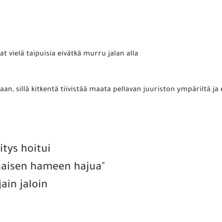
t vielä taipuisia eivätkä murru jalan alla
aan, sillä kitkentä tiivistää maata pellavan juuriston ympäriltä ja
itys hoitui
 "naisen hameen hajua"
ain jaloin