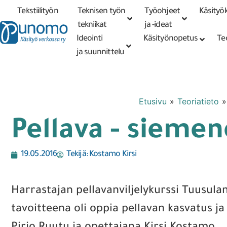
Tekstiilityön
Teknisen työn
Työohjeet
Käsityök
Tarkennettu
haku
tekniikat
tekniikat
ja -ideat
Ideointi
Käsityönopetus
Te
ja suunnittelu
Etusivu
»
Teoriatieto
Pellava - siemen
19.05.2016
Tekijä:
Kostamo Kirsi
Harrastajan pellavanviljelykurssi Tuusula
tavoitteena oli oppia pellavan kasvatus 