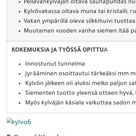
Pellavankylväjän oltava saunapuhdas nuor
Kylvövakassa oltava muna tai kristalli, 
Vakan ympärillä oleva silkkihuivi tuottaa
Muutaman vuoden vanha siemen itää pa
KOKEMUKSIA JA TYÖSSÄ OPITTU
A
Innostunut tunnelma
Jyrääminen osoittautui tärkeäksi mm m
Kylvön jälkeen oli aluksi melko paljon sa
Siementen tuotto yleensä ottaen hyvä, B
Myös kylväjän käsiala vaikuttaa sadon 