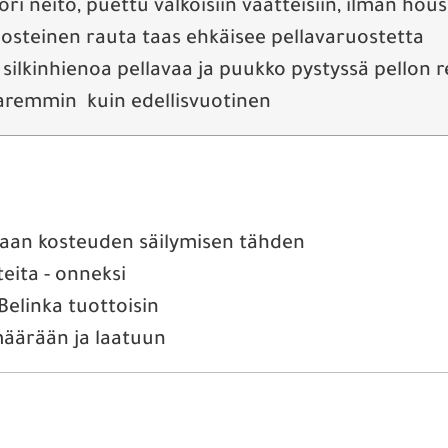
i neito, puettu valkoisiin vaatteisiin, ilman hous
ruosteinen rauta taas ehkäisee pellavaruostetta
 silkinhienoa pellavaa ja puukko pystyssä pellon r
remmin kuin edellisvuotinen
aan kosteuden säilymisen tähden
teita - onneksi
elinka tuottoisin
määrään ja laatuun