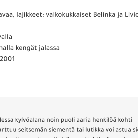
avaa, lajikkeet: valkokukkaiset Belinka ja Liv
alla
malla kengät jalassa
.2001
ssa kylvöalana noin puoli aaria henkilöä kohti
rttuu seitsemän siementä tai lutikka voi astua si