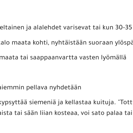
eltainen ja alalehdet varisevat tai kun 30-3
alo maata kohti, nyhtäistään suoraan ylösp
 maata tai saappaanvartta vasten lyömällä
aiemmin pellava nyhdetään
kypsyttää siemeniä ja kellastaa kuituja. "Tot
ista tai sään liian kosteaa, voi sato palaa ta