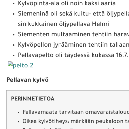
Kylvöpinta-ala oli noin kaksi aaria
Siemeninä oli sekä kuitu- että öljypell
sinikukkainen öljypellava Helmi
Siementen multaaminen tehtiin harav
Kylvöpellon jyrääminen tehtiin tallaa
Pellavapelto oli täydessä kukassa 16.7
Pellavan kylvö
PERINNETIETOA
Pellavamaata tarvitaan omavaraistaloude
Oikea kylvötiheys: märkään peukaloon ta