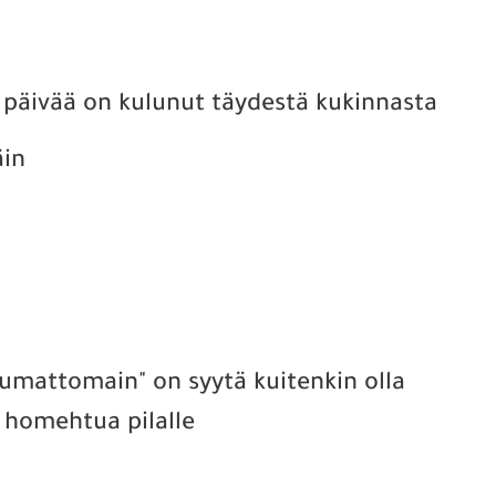
5 päivää on kulunut täydestä kukinnasta
äin
tumattomain" on syytä kuitenkin olla
i homehtua pilalle