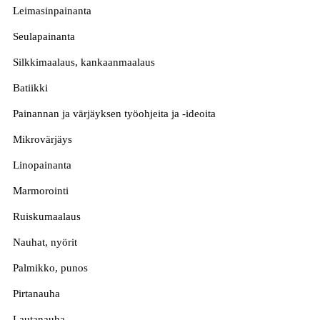
Leimasinpainanta
Seulapainanta
Silkkimaalaus, kankaanmaalaus
Batiikki
Painannan ja värjäyksen työohjeita ja -ideoita
Mikrovärjäys
Linopainanta
Marmorointi
Ruiskumaalaus
Nauhat, nyörit
Palmikko, punos
Pirtanauha
Lautanauha