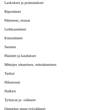
Laskokset ja poimutukset
Ripustimet
Päärmeet, reunat
Leikkaaminen
Kiinnittimet
Saumat
Pääntiet ja kaulukset
Mittojen ottaminen, mitoittaminen
Taskut
Hihansuut
Halkiot
Työtavat ja -välineet
Ompelun muut työvälineet