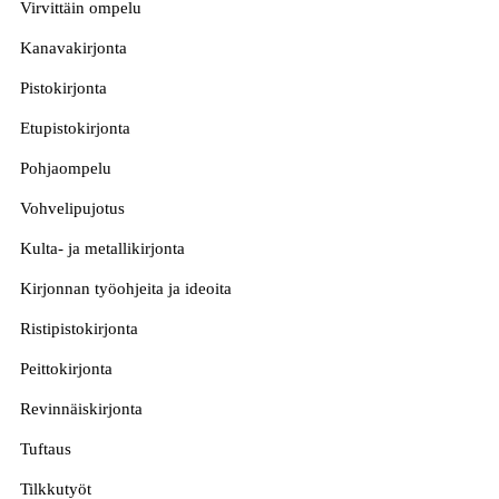
Virvittäin ompelu
Kanavakirjonta
Pistokirjonta
Etupistokirjonta
Pohjaompelu
Vohvelipujotus
Kulta- ja metallikirjonta
Kirjonnan työohjeita ja ideoita
Ristipistokirjonta
Peittokirjonta
Revinnäiskirjonta
Tuftaus
Tilkkutyöt