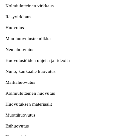
Kolmiulotteinen virkkaus
Räsyvirkkaus
Huovutus
Muu huovutustekniikka
Neulahuovutus
Huovutustöiden ohjeita ja -ideoita
Nuno, kankaalle huovutus
Märkähuovutus
Kolmiulotteinen huovutus
Huovutuksen materiaalit
Muottihuovutus
Esihuovutus