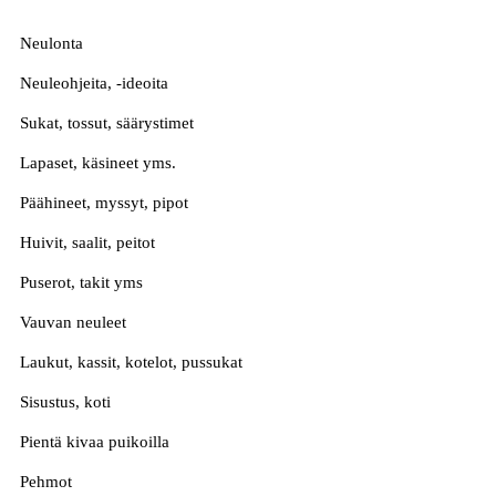
Neulonta
Neuleohjeita, -ideoita
Sukat, tossut, säärystimet
Lapaset, käsineet yms.
Päähineet, myssyt, pipot
Huivit, saalit, peitot
Puserot, takit yms
Vauvan neuleet
Laukut, kassit, kotelot, pussukat
Sisustus, koti
Pientä kivaa puikoilla
Pehmot