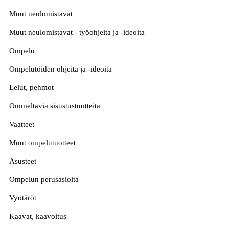
Muut neulomistavat
Muut neulomistavat - työohjeita ja -ideoita
Ompelu
Ompelutöiden ohjeita ja -ideoita
Lelut, pehmot
Ommeltavia sisustustuotteita
Vaatteet
Muut ompelutuotteet
Asusteet
Ompelun perusasioita
Vyötäröt
Kaavat, kaavoitus