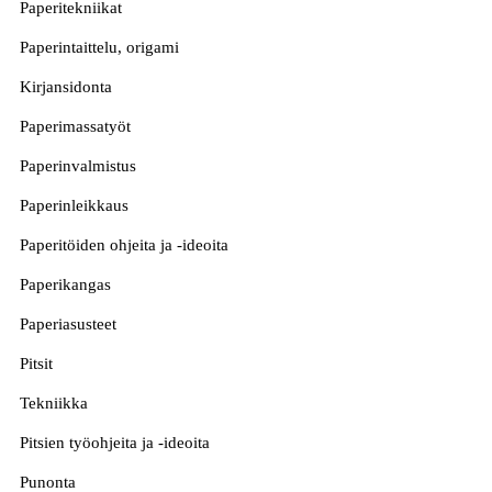
Paperitekniikat
Paperintaittelu, origami
Kirjansidonta
Paperimassatyöt
Paperinvalmistus
Paperinleikkaus
Paperitöiden ohjeita ja -ideoita
Paperikangas
Paperiasusteet
Pitsit
Tekniikka
Pitsien työohjeita ja -ideoita
Punonta