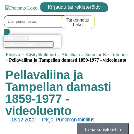
Kirjaudu tai rekisteröidy
Tarkennettu
haku
Hakutulosta
Katso kaikki hakutulokset
Etusivu
»
Käsityökulttuuri
»
Alueittain
»
Suomi
»
Keski-Suomi
»
Pellavaliina ja Tampellan damasti 1859-1977 - videoluento
Pellavaliina ja
Tampellan damasti
1859-1977 -
videoluento
18.12.2020
Tekijä:
Punomon toimitus
Lisää suosikkeihin