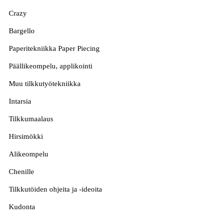
Crazy
Bargello
Paperitekniikka Paper Piecing
Päällikeompelu, applikointi
Muu tilkkutyötekniikka
Intarsia
Tilkkumaalaus
Hirsimökki
Alikeompelu
Chenille
Tilkkutöiden ohjeita ja -ideoita
Kudonta