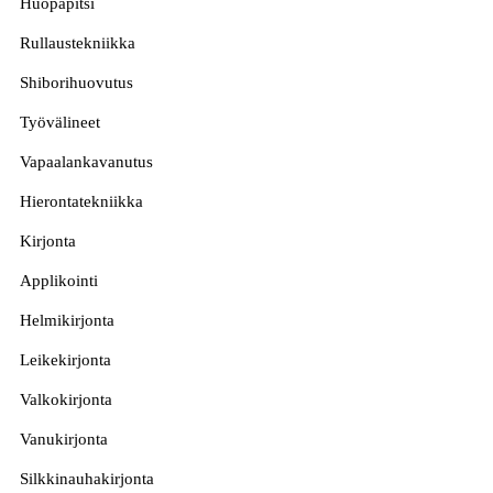
Huopapitsi
Rullaustekniikka
Shiborihuovutus
Työvälineet
Vapaalankavanutus
Hierontatekniikka
Kirjonta
Applikointi
Helmikirjonta
Leikekirjonta
Valkokirjonta
Vanukirjonta
Silkkinauhakirjonta