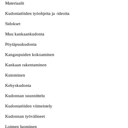
Materiaalit
Kudontatöiden työohjeita ja -ideoita
Sidokset
Muu kankaankudonta
Pöytäpuukudonta
Kangaspuiden kokoaminen
Kankaan rakentaminen
Kutominen
Kehyskudonta
Kudonnan suunnittelu
Kudontatöiden viimeistely
Kudonnan työvälineet
Loimen luominen