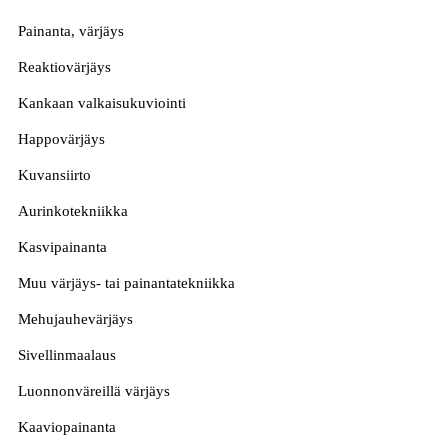
Painanta, värjäys
Reaktiovärjäys
Kankaan valkaisukuviointi
Happovärjäys
Kuvansiirto
Aurinkotekniikka
Kasvipainanta
Muu värjäys- tai painantatekniikka
Mehujauhevärjäys
Sivellinmaalaus
Luonnonväreillä värjäys
Kaaviopainanta