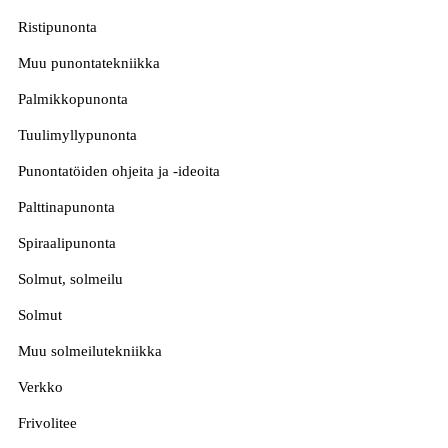
Ristipunonta
Muu punontatekniikka
Palmikkopunonta
Tuulimyllypunonta
Punontatöiden ohjeita ja -ideoita
Palttinapunonta
Spiraalipunonta
Solmut, solmeilu
Solmut
Muu solmeilutekniikka
Verkko
Frivolitee