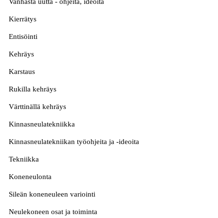
Vanhasta uutta - ohjeita, ideoita
Kierrätys
Entisöinti
Kehräys
Karstaus
Rukilla kehräys
Värttinällä kehräys
Kinnasneulatekniikka
Kinnasneulatekniikan työohjeita ja -ideoita
Tekniikka
Koneneulonta
Sileän koneneuleen variointi
Neulekoneen osat ja toiminta