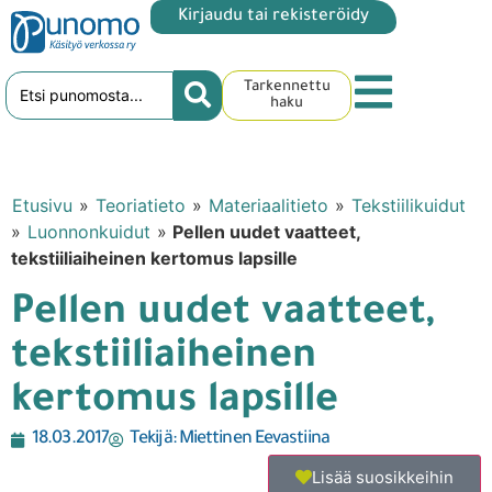
Kirjaudu tai rekisteröidy
Tarkennettu
haku
Etusivu
»
Teoriatieto
»
Materiaalitieto
»
Tekstiilikuidut
»
Luonnonkuidut
»
Pellen uudet vaatteet,
tekstiiliaiheinen kertomus lapsille
Pellen uudet vaatteet,
tekstiiliaiheinen
kertomus lapsille
18.03.2017
Tekijä:
Miettinen Eevastiina
Lisää suosikkeihin