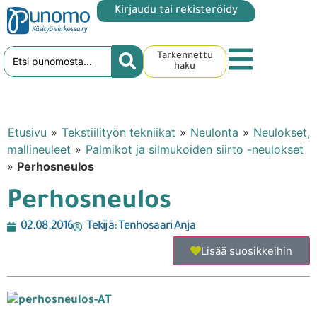
Kirjaudu tai rekisteröidy
Tarkennettu
haku
Etusivu
»
Tekstiilityön tekniikat
»
Neulonta
»
Neulokset,
mallineuleet
»
Palmikot ja silmukoiden siirto -neulokset
»
Perhosneulos
Perhosneulos
02.08.2016
Tekijä:
Tenhosaari Anja
Lisää suosikkeihin