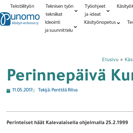
Tekstiilityön
Teknisen työn
Työohjeet
Käsityök
Tarkennettu
haku
tekniikat
tekniikat
ja -ideat
Ideointi
Käsityönopetus
Te
ja suunnittelu
Etusivu
»
Käs
Perinnepäivä Kur
11.05.2017
Tekijä:
Penttilä Ritva
Perinteiset häät Kalevalaisella ohjelmalla 25.2.1999