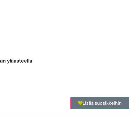
an yläasteella
Lisää suosikkeihin