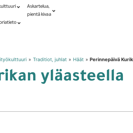
ulttuuri
Askartelua,
Kirjaudu tai
Punomoputiikki
rekisteröidy
pientä kivaa
oriatieto
ityökulttuuri
»
Traditiot, juhlat
»
Häät
»
Perinnepäivä Kurik
ikan yläasteella