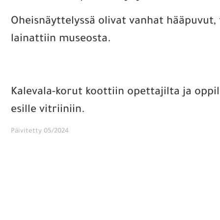
Oheisnäyttelyssä olivat vanhat hääpuvut, työ
lainattiin museosta.
Kalevala-korut koottiin opettajilta ja opp
esille vitriiniin.
Päivitetty 05/2024