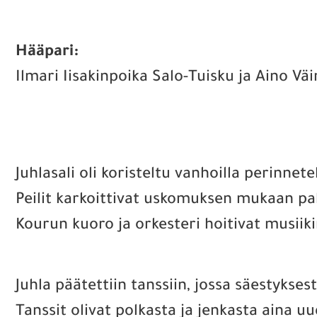
Hääpari:
Ilmari Iisakinpoika Salo-Tuisku ja Aino Vä
Juhlasali oli koristeltu vanhoilla perinneteks
Peilit karkoittivat uskomuksen mukaan pa
Kourun kuoro ja orkesteri hoitivat musiiki
Juhla päätettiin tanssiin, jossa säestykse
Tanssit olivat polkasta ja jenkasta aina uu