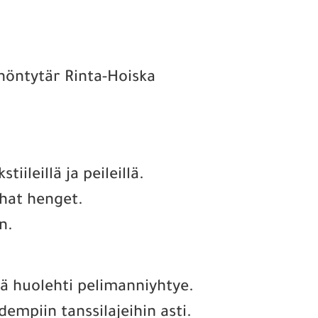
inöntytär Rinta-Hoiska
tiileillä ja peileillä.
hat henget.
n.
stä huolehti pelimanniyhtye.
dempiin tanssilajeihin asti.