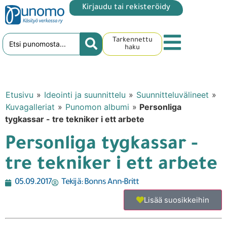
Kirjaudu tai rekisteröidy
Tarkennettu
haku
Etusivu
»
Ideointi ja suunnittelu
»
Suunnitteluvälineet
»
Kuvagalleriat
»
Punomon albumi
»
Personliga
tygkassar - tre tekniker i ett arbete
Personliga tygkassar -
tre tekniker i ett arbete
05.09.2017
Tekijä:
Bonns Ann-Britt
Lisää suosikkeihin