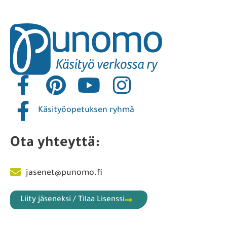
Käsityöopetuksen ryhmä
Ota yhteyttä:
jasenet@punomo.fi
Liity jäseneksi / Tilaa Lisenssi