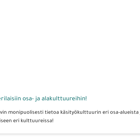
ilaisiin osa- ja alakulttuureihin!
n monipuolisesti tietoa käsityökulttuurin eri osa-alueista 
seen eri kulttuureissa!