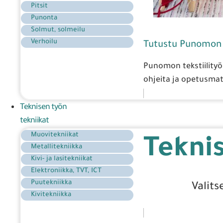
Pitsit
Punonta
Solmut, solmeilu
Verhoilu
Tutustu Punomon k
Punomon tekstiilityön
ohjeita ja opetusmate
Teknisen työn
tekniikat
Muovitekniikat
Teknis
Metallitekniikka
Kivi- ja lasitekniikat
Elektroniikka, TVT, ICT
Puutekniikka
Valits
Kivitekniikka