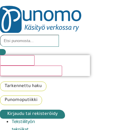
Hakutulosta
Katso kaikki hakutulokset
Tarkennettu haku
Punomoputiikki
Kirjaudu tai rekisteröidy
Tekstiilityön