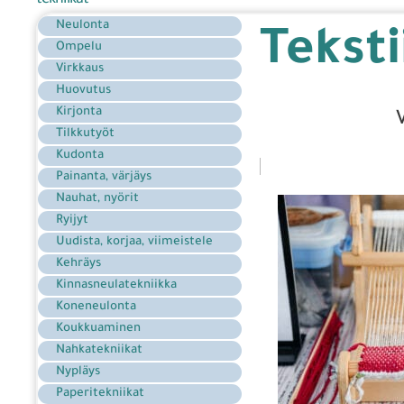
tekniikat
Neulonta
Teksti
Ompelu
Virkkaus
Huovutus
Kirjonta
Tilkkutyöt
Kudonta
Painanta, värjäys
Nauhat, nyörit
Ryijyt
Uudista, korjaa, viimeistele
Kehräys
Kinnasneulatekniikka
Koneneulonta
Koukkuaminen
Nahkatekniikat
Nypläys
Paperitekniikat