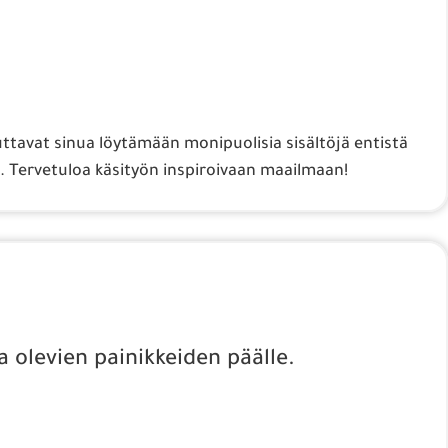
uttavat sinua löytämään monipuolisia sisältöjä entistä
 Tervetuloa käsityön inspiroivaan maailmaan!
a olevien painikkeiden päälle.