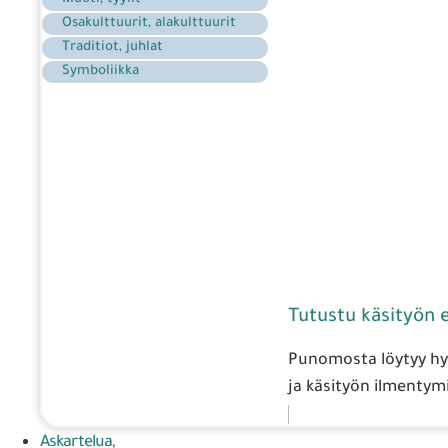
Osakulttuurit, alakulttuurit
Traditiot, juhlat
Symboliikka
Tutustu käsityön er
Punomosta löytyy hyvi
ja käsityön ilmentymi
Askartelua,