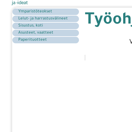
ja -ideat
Ymparistöteokset
Työohj
Lelut- ja harrastusvälineet
Sisustus, koti
Asusteet, vaatteet
Paperituotteet