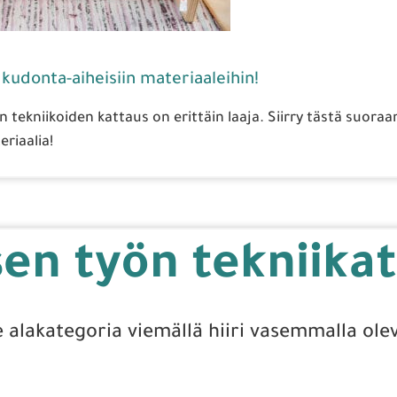
udonta-aiheisiin materiaaleihin!
 tekniikoiden kattaus on erittäin laaja. Siirry tästä suora
riaalia!
en työn tekniikat
e alakategoria viemällä hiiri vasemmalla olev