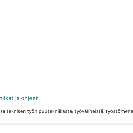
iikat ja ohjeet
a teknisen työn puutekniikasta; työvälineistä, työstömenet