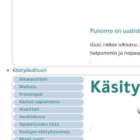
Punomo on uudist
Uusi, raikas ulkoasu,
helpommin ja nopeam
Käsityökulttuuri
Aikakausittain
Käsity
Matkailu
Kronologiat
Käsityö oppiaineena
Alueittain
Henkilökuvia
Opiskelijoiden töitä
Koulujen käsityösivustoja
Muoti, tyylit