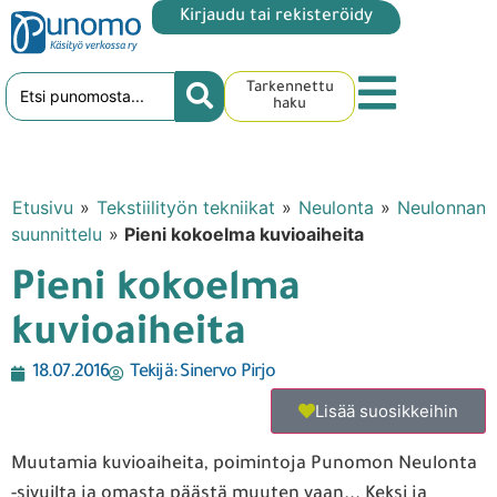
Kirjaudu tai rekisteröidy
Tarkennettu
haku
Etusivu
»
Tekstiilityön tekniikat
»
Neulonta
»
Neulonnan
suunnittelu
»
Pieni kokoelma kuvioaiheita
Pieni kokoelma
kuvioaiheita
18.07.2016
Tekijä:
Sinervo Pirjo
Lisää suosikkeihin
Muutamia kuvioaiheita, poimintoja Punomon Neulonta
-sivuilta ja omasta päästä muuten vaan... Keksi ja