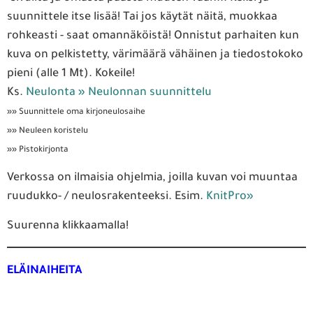
suunnittele itse lisää! Tai jos käytät näitä, muokkaa
rohkeasti - saat omannäköistä! Onnistut parhaiten kun
kuva on pelkistetty, värimäärä vähäinen ja tiedostokoko
pieni (alle 1 Mt). Kokeile!
Ks.
Neulonta » Neulonnan suunnittelu
»» Suunnittele oma kirjoneulosaihe
»» Neuleen koristelu
»» Pistokirjonta
Verkossa on ilmaisia ohjelmia, joilla kuvan voi muuntaa
ruudukko- / neulosrakenteeksi. Esim.
KnitPro»
Suurenna klikkaamalla!
ELÄINAIHEITA