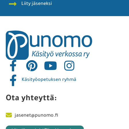
Liity jäseneksi
Käsityöopetuksen ryhmä
Ota yhteyttä:
jasenet@punomo.fi