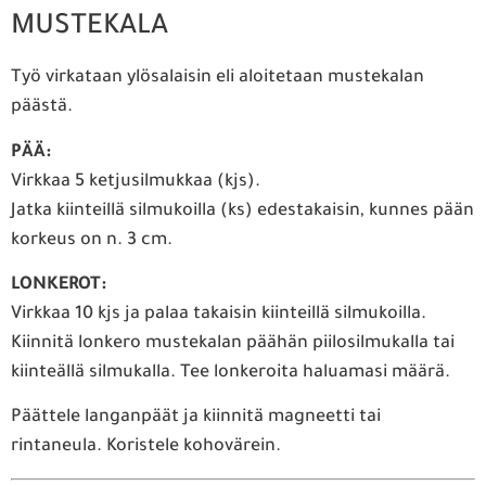
MUSTEKALA
Työ virkataan ylösalaisin eli aloitetaan mustekalan
päästä.
PÄÄ:
Virkkaa 5 ketjusilmukkaa (kjs).
Jatka kiinteillä silmukoilla (ks) edestakaisin, kunnes pään
korkeus on n. 3 cm.
LONKEROT:
Virkkaa 10 kjs ja palaa takaisin kiinteillä silmukoilla.
Kiinnitä lonkero mustekalan päähän piilosilmukalla tai
kiinteällä silmukalla. Tee lonkeroita haluamasi määrä.
Päättele langanpäät ja kiinnitä magneetti tai
rintaneula. Koristele kohovärein.