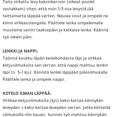
Taita virkattu levy kaksinkerroin (oikeat puolet
vastakkain) siten, että noin 1/3 osa levystä jää
taittamatta läppää varten. Neulaa sivut ja ompele ne
kiinni virkkauslangalla. Päättele lanka ompelemalla
muutama sentti taaksepäin ja katkaise lanka. Käännä
työ oikein päin.
LENKKI JA NAPPI:
Työnnä koukku läpän keskikohdasta läpi ja virkkaa
ketjusilmukoita sen verran, että nappi mahtuu lenkin
läpi (n. 5-7 kjs). Kiinnitä lenkki läppään piilosilmukalla.
Päättele lanka ja ompele nappi.
KOTELO ILMAN LÄPPÄÄ:
Virkkaa ketjusilmukoita (kjs) kaksi kertaa kännykän
leveyden + kaksi kertaa leveyden verran. Jatka kiinteillä
silmukoilla niin kauan, kunnes työ mahtuu kännykän