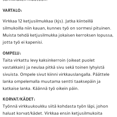
sorminuken muotoon.
VARTALO:
Virkkaa 12 ketjusilmukkaa (kjs). Jatka kiinteillä
silmukoilla niin kauan, kunnes työ on sormesi pituinen.
Muista tehdä ketjusilmukka jokaisen kerroksen lopussa,
jotta työ ei kapenisi.
OMPELU:
Taita virkattu levy kaksinkerroin (oikeat puolet
vastakkain) ja neulaa pitkä sivu sekä toinen lyhyistä
sivuista. Ompele sivut kiinni virkkauslangalla. Päättele
lanka ompelemalla muutama sentti taaksepäin ja
katkaise lanka. Käännä työ oikein päin.
KORVAT/KÄDET:
Työnnä virkkuukoukku siitä kohdasta työn läpi, johon
haluat korvat/kädet. Virkkaa ensin ketjusilmukoita