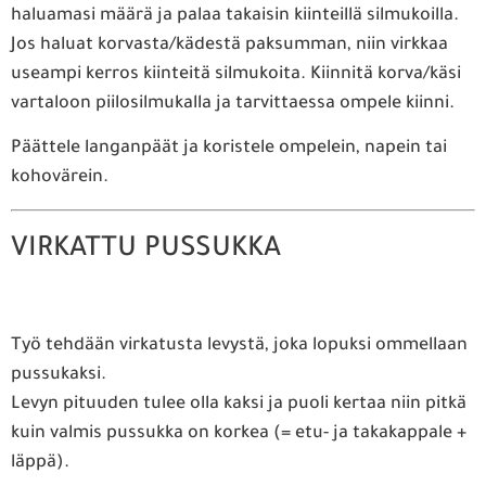
haluamasi määrä ja palaa takaisin kiinteillä silmukoilla.
Jos haluat korvasta/kädestä paksumman, niin virkkaa
useampi kerros kiinteitä silmukoita. Kiinnitä korva/käsi
vartaloon piilosilmukalla ja tarvittaessa ompele kiinni.
Päättele langanpäät ja koristele ompelein, napein tai
kohovärein.
VIRKATTU PUSSUKKA
Työ tehdään virkatusta levystä, joka lopuksi ommellaan
pussukaksi.
Levyn pituuden tulee olla kaksi ja puoli kertaa niin pitkä
kuin valmis pussukka on korkea (= etu- ja takakappale +
läppä).