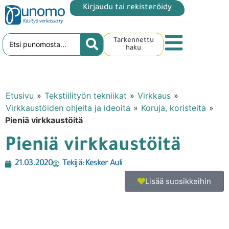
Kirjaudu tai rekisteröidy
Tarkennettu
haku
Etusivu
»
Tekstiilityön tekniikat
»
Virkkaus
»
Virkkaustöiden ohjeita ja ideoita
»
Koruja, koristeita
»
Pieniä virkkaustöitä
Pieniä virkkaustöitä
21.03.2020
Tekijä:
Kesker Auli
Lisää suosikkeihin