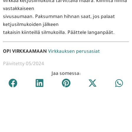
virkkaa ketjusilmukoita tarvittava määrä. Kiinnitä hihna
vastakkaiseen
sivusaumaan. Paksumman hihnan saat, jos palaat
ketjusilmukoiden jälkeen
takaisin kiinteillä silmukoilla. Päättele langanpäät.
OPI VIRKKAAMAAN
Virkkauksen perusasiat
Päivitetty 05/2024
Jaa somessa: