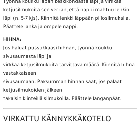
Työnnä koukku läpän keskikohdasta läpi ja virkkaa
ketjusilmukoita sen verran, että nappi mahtuu lenkin
läpi (n. 5-7 kjs). Kiinnitä lenkki läppään piilosilmukalla.
Päättele lanka ja ompele nappi.
HIHNA:
Jos haluat pussukkaasi hihnan, työnnä koukku
sivusaumasta läpi ja
virkkaa ketjusilmukoita tarvittava määrä. Kiinnitä hihna
vastakkaiseen
sivusaumaan. Paksumman hihnan saat, jos palaat
ketjusilmukoiden jälkeen
takaisin kiinteillä silmukoilla. Päättele langanpäät.
VIRKATTU KÄNNYKKÄKOTELO