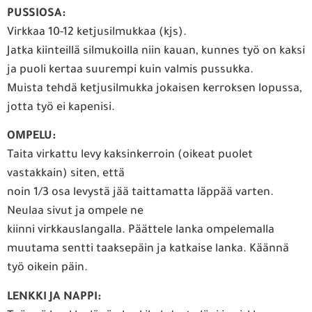
PUSSIOSA:
Virkkaa 10-12 ketjusilmukkaa (kjs).
Jatka kiinteillä silmukoilla niin kauan, kunnes työ on kaksi
ja puoli kertaa suurempi kuin valmis pussukka.
Muista tehdä ketjusilmukka jokaisen kerroksen lopussa,
jotta työ ei kapenisi.
OMPELU:
Taita virkattu levy kaksinkerroin (oikeat puolet
vastakkain) siten, että
noin 1/3 osa levystä jää taittamatta läppää varten.
Neulaa sivut ja ompele ne
kiinni virkkauslangalla. Päättele lanka ompelemalla
muutama sentti taaksepäin ja katkaise lanka. Käännä
työ oikein päin.
LENKKI JA NAPPI: