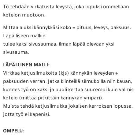
Tö tehdään virkatusta levystä, joka lopuksi ommellaan
kotelon muotoon.
Mittaa aluksi kännykkäsi koko = pituus, leveys, paksuus.
Läpälliseen malliin
tulee kaksi sivusaumaa, ilman läpää olevaan yksi
sivusauma.
LÄPÄLLINEN MALLI:
Virkkaa ketjusilmukoita (kjs) kännykän leveyden +
paksuuden verran. Jatka kiinteillä silmukoilla niin kauan,
kunnes työ on kaksi ja puoli kertaa suurempi kuin valmis
kotelo (mittaa pitkittäin kännykän ympäri).
Muista tehdä ketjusilmukka jokaisen kerroksen lopussa,
jotta työ ei kapenisi.
OMPELU: