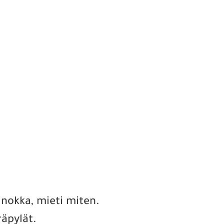
a nokka, mieti miten.
räpylät.