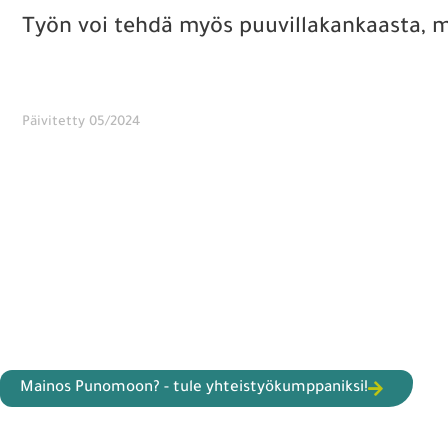
Työn voi tehdä myös puuvillakankaasta, 
Päivitetty 05/2024
Mainos Punomoon? - tule yhteistyökumppaniksi!