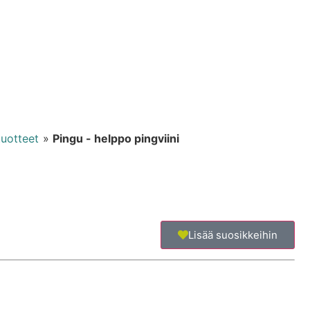
uotteet
»
Pingu - helppo pingviini
Lisää suosikkeihin