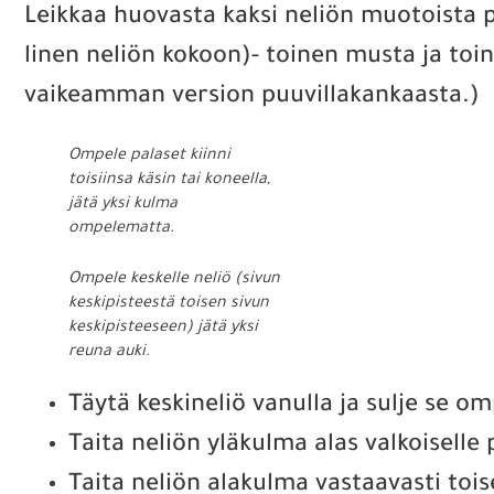
Leikkaa huovasta kaksi neliön muotoista 
linen neliön kokoon)- toinen musta ja toi
vaikeamman version puuvillakankaasta.)
Ompele palaset kiinni
toisiinsa käsin tai koneella,
jätä yksi kulma
ompelematta.
Ompele keskelle neliö (sivun
keskipisteestä toisen sivun
keskipisteeseen) jätä yksi
reuna auki.
Täytä keskineliö vanulla ja sulje se o
Taita neliön yläkulma alas valkoiselle 
Taita neliön alakulma vastaavasti toise