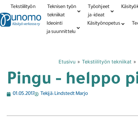
Tekstiilityön
Teknisen työn
Työohjeet
Käsityök
Tarkennettu
haku
tekniikat
tekniikat
ja -ideat
Ideointi
Käsityönopetus
Te
ja suunnittelu
Etusivu
»
Tekstiilityön tekniikat
»
Pingu - helppo p
01.05.2017
Tekijä:
Lindstedt Marjo