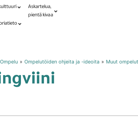
ulttuuri
Askartelua,
Kirjaudu tai
Punomoputiikki
rekisteröidy
pientä kivaa
oriatieto
Ompelu
»
Ompelutöiden ohjeita ja -ideoita
»
Muut ompelut
ingviini