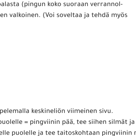
palasta (pingun koko suoraan verrannol-
nen valkoinen. (Voi soveltaa ja tehdä myös
mpelemalla keskineliön viimeinen sivu.
puolelle = pingviinin pää, tee siihen silmät j
lle puolelle ja tee taitoskohtaan pingviinin 