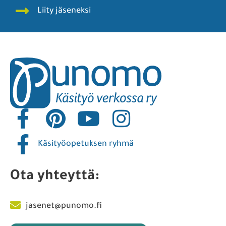
Liity jäseneksi
Käsityöopetuksen ryhmä
Ota yhteyttä:
jasenet@punomo.fi