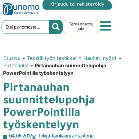
Kirjaudu tai rekisteröidy
Tarkennettu
haku
Etusivu
»
Tekstiilityön tekniikat
»
Nauhat, nyörit
»
Pirtanauha
»
Pirtanauhan suunnittelupohja
PowerPointilla työskentelyyn
Pirtanauhan
suunnittelupohja
PowerPointilla
työskentelyyn
04.06.2017
Tekijä:
Kankaanranta Anne